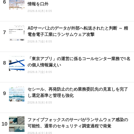
情報を口外
2026.8.6(木) 8:05
ADサーバ上のデータが外部へ転送されたと判断 ～ 精
電舎電子工業にランサムウェア攻撃
2026.8.7(金) 8:05
「東京アプリ」の運営に係るコールセンター業務で1名
の個人情報漏えい
2026.8.7(金) 8:05
セシール、再発防止のため業務委託先の見直しを完了
し選定基準と管理も強化
2026.8.5(水) 8:05
ファイブフォックスのサーバがランサムウェア感染の
可能性、通常のセキュリティ調査過程で発覚
2026.8.4(火) 8:05