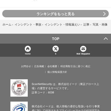
ランキングをもっと見る
写真・画像
ホーム
›
インシデント・事故
›
インシデント・情報漏えい
›
記事
›
TOP
Home
X
Mail Magazine
お問合せ
広告掲載
会社概要
特定商取引法に基づく表記
個人情報保護方針
ScanNetSecurity は、株式会社イード（東証グロース上
場）の運営するサービスです。
証券コード：6038
株式会社イードは、個人情報の適切な取扱いを行う事業
者に対して付与されるプライバシーマークの付与認定を