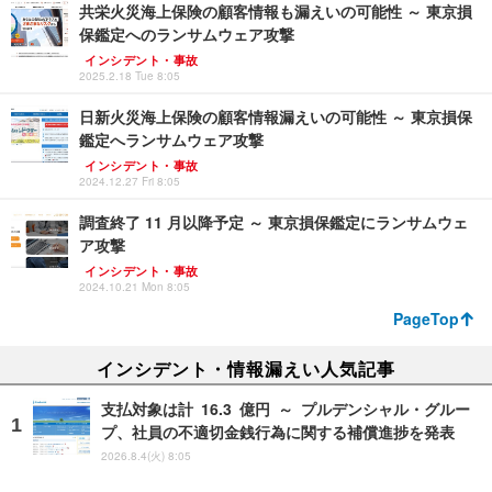
共栄火災海上保険の顧客情報も漏えいの可能性 ～ 東京損
保鑑定へのランサムウェア攻撃
インシデント・事故
2025.2.18 Tue 8:05
日新火災海上保険の顧客情報漏えいの可能性 ～ 東京損保
鑑定へランサムウェア攻撃
インシデント・事故
2024.12.27 Fri 8:05
調査終了 11 月以降予定 ～ 東京損保鑑定にランサムウェ
ア攻撃
インシデント・事故
2024.10.21 Mon 8:05
PageTop
インシデント・情報漏えい人気記事
支払対象は計 16.3 億円 ～ プルデンシャル・グルー
プ、社員の不適切金銭行為に関する補償進捗を発表
2026.8.4(火) 8:05