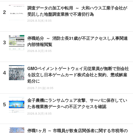
調査データの加工や転用 ～ 大和ハウス工業子会社が
受託した地盤調査業務で不適切行為
2026.8.5(水) 8:05
停職処分 ～ 消防士長31歳が不正アクセスし人事関連
内部情報閲覧
2026.8.3(月) 8:05
GMOペイメントゲートウェイ元従業員が無断で別会社
を設立し日本ゲームカード株式会社と契約、懲戒解雇
処分に
2026.7.31(金) 8:05
金子農機にランサムウェア攻撃、サーバに保存してい
た各種業務データへの不正アクセスを確認
2026.8.3(月) 8:05
停職1ヶ月 ～ 市職員が飲食店関係者に関する市税等の