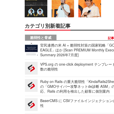
カテゴリ別新着記事
脆弱性と脅威
記
官民連携の米 AI × 脆弱性対策の国家戦略「GO
EAGLE」ほか [Scan PREMIUM Monthly Execu
Summary 2026年7月度]
VPS.org の one-click deployment テンプ
数の脆弱性
Ruby on Rails の重大脆弱性「KindaRails2Sh
の「GMOサイバー攻撃ネットde診断 ASM」
応、Rails の利用を検出した顧客に個別案内
BaserCMS に CSVファイルインジェクショ
性