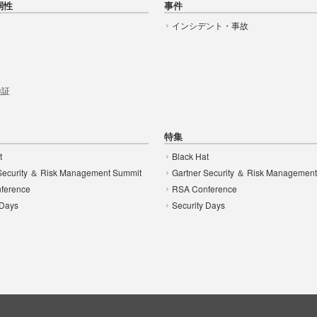
弱性
事件
インシデント・事故
t
 検証
特集
t
Black Hat
Security ＆ Risk Management Summit
Gartner Security ＆ Risk Managemen
ference
RSA Conference
 Days
Security Days