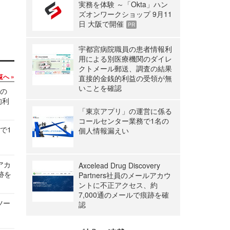
実務を体験 ～「Okta」ハン
ズオンワークショップ 9月11
日 大阪で開催
PR
宇都宮病院職員の患者情報利
用による別医療機関のダイレ
クトメール郵送、調査の結果
覧へ
直接的金銭的利益の受領が無
いことを確認
関の
的利
「東京アプリ」の運営に係る
コールセンター業務で1名の
で1
個人情報漏えい
ルアカ
Axcelead Drug Discovery
跡を
Partners社員のメールアカウ
ントに不正アクセス、約
7,000通のメールで痕跡を確
ツー
認