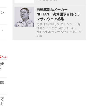
自動車部品メーカー
オン
NITTAN、決算開示目前にラ
ンサムウェア感染
それは朝出社してタイムカードを
押せないことからはじまった。
加、
NITTAN vs ランサムウェア 戦い全
記録
覧へ
後出
ッ
編集
 万
せを