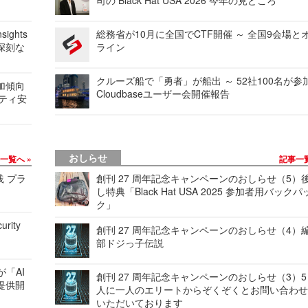
ights
総務省が10月に全国でCTF開催 ～ 全国9会場と
深刻な
ライン
クルーズ船で「勇者」が船出 ～ 52社100名が参
加傾向
Cloudbaseユーザー会開催報告
リティ安
おしらせ
事一覧へ
記事一
践 プラ
創刊 27 周年記念キャンペーンのおしらせ（5）
し特典「Black Hat USA 2025 参加者用バックパ
ク」
urity
創刊 27 周年記念キャンペーンのおしらせ（4）
部ドジっ子伝説
が「AI
創刊 27 周年記念キャンペーンのおしらせ（3）5
提供開
人に一人のエリートからぞくぞくとお問い合わ
いただいております