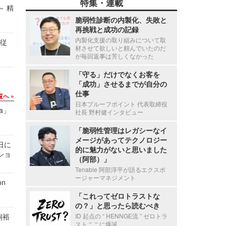
特集・連載
～ 精
脆弱性診断の内製化、失敗と
再挑戦と成功の記録
内製化支援の取り組みについて取
の従
材させて欲しいと頼んでいたのだ
が毎回返事は芳しくなかった
「守る」だけでなくお客を
「成功」させるまでが自分の
仕事
覧へ
日本プルーフポイント 代表取締役
a」
社長 野村健インタビュー
「脆弱性管理はレガシーなイ
メージがあってテクノロジー
1日に
的に魅力がないと思いました
ショ
（阿部）」
Tenable 阿部淳平が語るエクスポ
ージャーマネジメント
n
「これってゼロトラストな
の？」と思ったら読むべき
飼裕
ID 起点の “ HENNGE流 ” ゼロトラ
ストここに爆誕