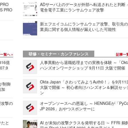
 PRO
ADサーバ上のデータが外部へ転送されたと判断 
S PRO
電舎電子工業にランサムウェア攻撃
新エフエイコムにランサムウェア攻撃、取引先
業員に関する個人情報が漏えいした可能性
研修・セミナー・カンファレンス
事一覧へ
記事一
816億
人事異動から退職処理までの実務を体験 ～「Okt
7.9
ハンズオンワークショップ 9月11日 大阪で開催
Okta Japan「さわってみようAuth0！」を9月1
 が制御
大阪で開催 ～ 初心者向けハンズオン＆解説セッ
追加
ン
型攻撃の
オープンソースへの恩返し ～ HENNGEが「PyCo
JP 2026」おやつスポンサーに
けたと
AI が未知の攻撃クラスを発明する日 ～ FFRI 鵜
司の Black Hat USA 2026 今年の見どころ