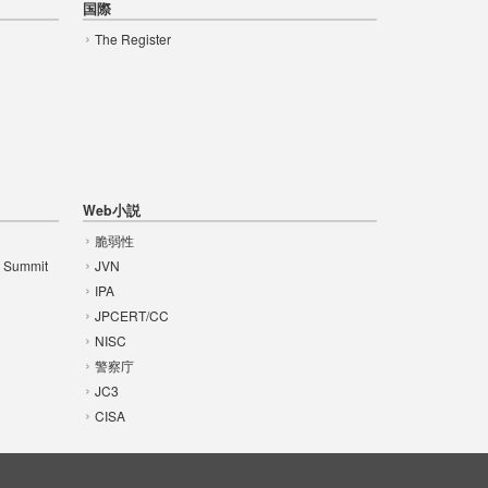
国際
The Register
Web小説
脆弱性
t Summit
JVN
IPA
JPCERT/CC
NISC
警察庁
JC3
CISA