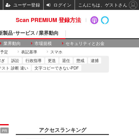
ユーザー登録
ログイン
こんにちは、ゲストさん
Scan PREMIUM 登録方法
 新製品･サービス / 業界動向
業界動向
市場規模
セキュリティとお金
予定
表記基準
スマホ
稼ぎ
訴訟
行政指導
更迭
退任
懲戒
逮捕
テスト 診断 違い
文字コピーできないPDF
アクセスランキング
PR