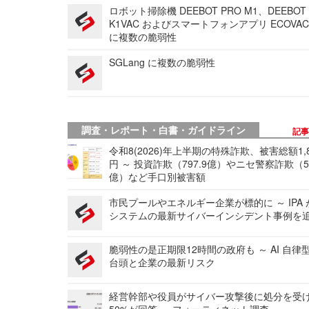
ロボット掃除機 DEEBOT PRO M1、DEEBOT
K1VAC およびスマートフォンアプリ ECOVAC
に複数の脆弱性
SGLang に複数の脆弱性
調査・レポート・白書・ガイドライン
記
令和8(2026)年上半期の特殊詐欺、被害総額1,
円 ～ 投資詐欺（797.9億）やニセ警察詐欺（50
億）など手口別被害額
市民プールやエネルギー企業が標的に ～ IPA
システムの最新サイバーインシデント事例を
脆弱性の是正期限12時間の政府も ～ AI 自律
台頭と企業の最新リスク
経営幹部や役員がサイバー攻撃後に処分を受
50%が回答 ～ フォーティネット調査