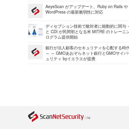
AeyeScan がアップデート、Ruby on Rails や
WordPress の最新脆弱性に対応
ディセプション技術で敵対者に能動的に関与 ～
と CDI が民間初となる米 MITRE のトレーニ
ログラム提供開始
銀行が法人顧客のセキュリティを心配する時
～ ～ GMOあおぞらネット銀行とGMOサイ
ュリティ byイエラエが提携