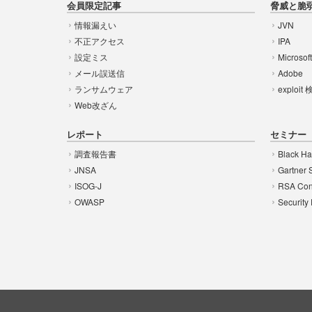
会員限定記事
脅威と脆
情報漏えい
JVN
不正アクセス
IPA
設定ミス
Microsof
メール誤送信
Adobe
ランサムウェア
exploit
Web改ざん
レポート
セミナー
調査報告書
Black Ha
JNSA
Gartner 
ISOG-J
RSA Con
OWASP
Security