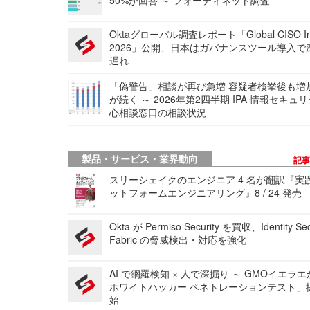
Oktaグローバル調査レポート「Global CISO Ins
2026」公開、日本はガバナンスツール導入で
遅れ
「偽警告」相談が再び急増 容疑者検挙後も増
が続く ～ 2026年第2四半期 IPA 情報セキュ
心相談窓口の相談状況
製品・サービス・業界動向
記
スリーシェイクのエンジニア 4 名が翻訳『実
ットフォームエンジニアリング』8 / 24 発売
Okta が Permiso Security を買収、Identity Sec
Fabric の脅威検出・対応を強化
AI で網羅検知 × 人で深掘り ～ GMOイエラエ
ホワイトハッカー ペネトレーションテスト」
始