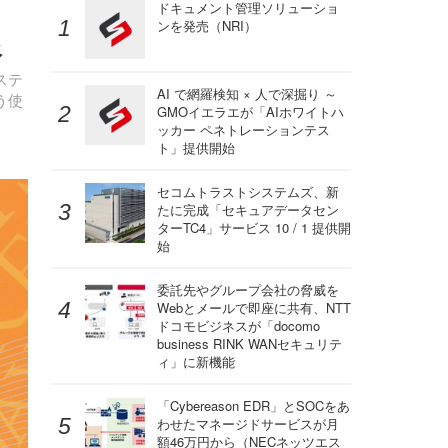
ラ
ドキュメント管理ソリューショ
ンを発売（NRI）
像
ステ
AI で網羅検知 × 人で深掘り ～
う使
GMOイエラエが「AIホワイトハ
ッカー ペネトレーションテス
ト」提供開始
セコムトラストシステムズ、新
たに完成「セキュアデータセン
ターTC4」サービス 10 / 1 提供開
始
委託先やグループ会社の脅威を
Webとメールで即座に共有、NTT
ドコモビジネスが「docomo
business RINK WANセキュリテ
ィ」に新機能
「Cybereason EDR」とSOCをあ
わせたマネージドサービスが月
額46万円から（NECネッツエス