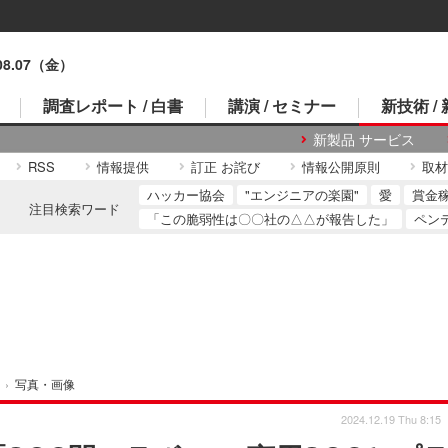
.08.07（金）
調査レポート / 白書
講演 / セミナー
新技術 /
新製品 サービス
RSS
情報提供
訂正 お詫び
情報公開原則
取材
ハッカー協会
"エンジニアの楽園"
愛
賞金
注目検索ワード
「この脆弱性は〇〇社の△△が報告した」
ペン
›
写真・画像
2024.12.19 Thu 8:15