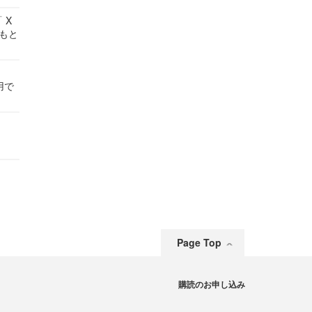
 X
かもと
件
用で
Page Top
購読のお申し込み