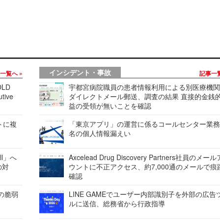
インシデント・事故
事一覧へ
記事一
LD
宇都宮病院職員の患者情報利用による別医療機
tive
ダイレクトメール郵送、調査の結果 直接的金銭
益の受領が無いことを確認
レートに複
「東京アプリ」の運営に係るコールセンター業務
名の個人情報漏えい
ell」へ
Axcelead Drug Discovery Partners社員のメー
の対
ウントに不正アクセス、約7,000通のメールで痕
確認
ンの脆弱
LINE GAMEでユーザー内部識別子を外部の広告
ルに送信、総務省から行政指導