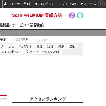
ユーザー登録
ログイン
こんにちは、ゲストさん
Scan PREMIUM 登録方法
 新製品･サービス / 業界動向
ん
予定
表記基準
スマホ
稼ぎ
訴訟
行政指導
更迭
退任
懲戒
逮捕
テスト 診断 違い
文字コピーできないPDF
アクセスランキング
d 8:05