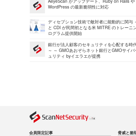
AeyeScan がアップデート、Ruby on Rails や
WordPress の最新脆弱性に対応
ディセプション技術で敵対者に能動的に関与 ～
と CDI が民間初となる米 MITRE のトレーニ
ログラム提供開始
銀行が法人顧客のセキュリティを心配する時
～ ～ GMOあおぞらネット銀行とGMOサイ
ュリティ byイエラエが提携
会員限定記事
脅威と脆