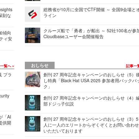
ights
総務省が10月に全国でCTF開催 ～ 全国9会場と
深刻な
ライン
クルーズ船で「勇者」が船出 ～ 52社100名が参
加傾向
Cloudbaseユーザー会開催報告
リティ安
おしらせ
事一覧へ
記事一
践 プラ
創刊 27 周年記念キャンペーンのおしらせ（5）
し特典「Black Hat USA 2025 参加者用バックパ
ク」
urity
創刊 27 周年記念キャンペーンのおしらせ（4）
部ドジっ子伝説
が「AI
創刊 27 周年記念キャンペーンのおしらせ（3）5
提供開
人に一人のエリートからぞくぞくとお問い合わ
いただいております