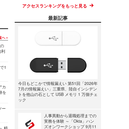
アクセスランキングをもっと見る
最新記事
覧へ
関の
的利
で1
今日もどこかで情報漏えい 第51回「2026年
ルアカ
7月の情報漏えい」三重県、陸自インシデン
跡を
トを他山の石として USB メモリ 1 万個チェ
ック
ツー
人事異動から退職処理までの
実務を体験 ～「Okta」ハン
ズオンワークショップ 9月11
～ 精