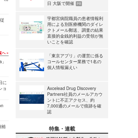
日 大阪で開催
PR
宇都宮病院職員の患者情報利
の従
用による別医療機関のダイレ
クトメール郵送、調査の結果
直接的金銭的利益の受領が無
いことを確認
覧へ
「東京アプリ」の運営に係る
a」
コールセンター業務で1名の
個人情報漏えい
1日に
ショ
Axcelead Drug Discovery
Partners社員のメールアカウ
ントに不正アクセス、約
n
7,000通のメールで痕跡を確
認
飼裕
特集・連載