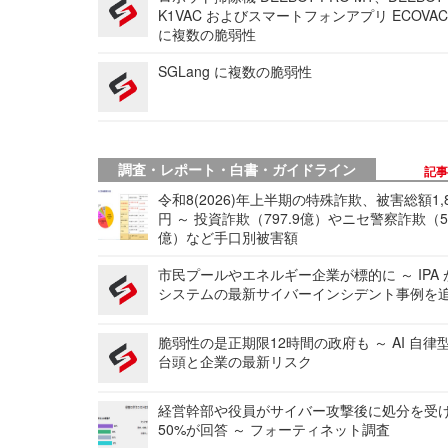
K1VAC およびスマートフォンアプリ ECOVAC
に複数の脆弱性
SGLang に複数の脆弱性
調査・レポート・白書・ガイドライン
記
令和8(2026)年上半期の特殊詐欺、被害総額1,
円 ～ 投資詐欺（797.9億）やニセ警察詐欺（50
億）など手口別被害額
市民プールやエネルギー企業が標的に ～ IPA
システムの最新サイバーインシデント事例を
脆弱性の是正期限12時間の政府も ～ AI 自律
台頭と企業の最新リスク
経営幹部や役員がサイバー攻撃後に処分を受
50%が回答 ～ フォーティネット調査