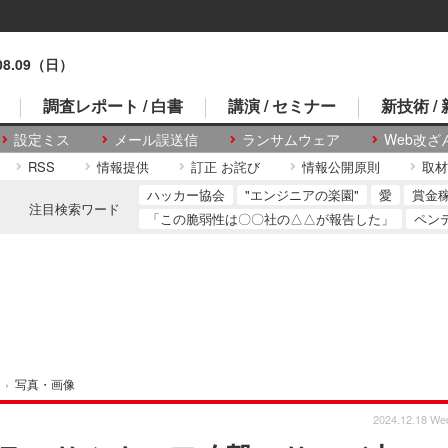
.08.09（日）
調査レポート / 白書
講演 / セミナー
新技術 /
設定ミス
メール誤送信
ランサムウェア
Web改ざ
RSS
情報提供
訂正 お詫び
情報公開原則
取材
ハッカー協会
"エンジニアの楽園"
愛
賞金
注目検索ワード
「この脆弱性は〇〇社の△△が報告した」
ペン
›
写真・画像
2024.12.18 We