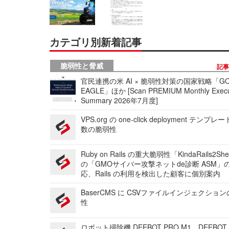
カテゴリ別新着記事
脆弱性と脅威
記
官民連携の米 AI × 脆弱性対策の国家戦略「GO
EAGLE」ほか [Scan PREMIUM Monthly Execu
Summary 2026年7月度]
VPS.org の one-click deployment テンプ
数の脆弱性
Ruby on Rails の重大脆弱性「KindaRails2Sh
の「GMOサイバー攻撃ネットde診断 ASM」
応、Rails の利用を検出した顧客に個別案内
BaserCMS に CSVファイルインジェクショ
性
ロボット掃除機 DEEBOT PRO M1、DEEBOT