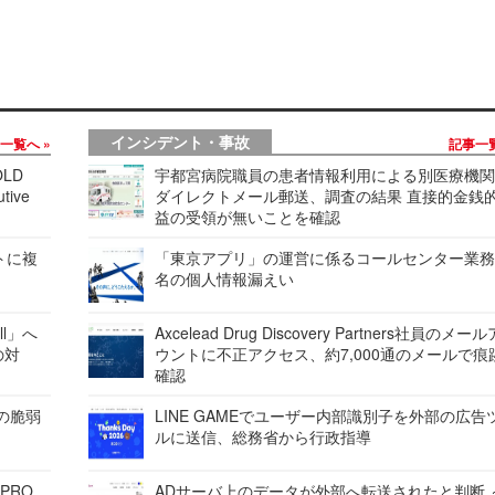
インシデント・事故
事一覧へ
記事一
LD
宇都宮病院職員の患者情報利用による別医療機
tive
ダイレクトメール郵送、調査の結果 直接的金銭
益の受領が無いことを確認
レートに複
「東京アプリ」の運営に係るコールセンター業務
名の個人情報漏えい
ell」へ
Axcelead Drug Discovery Partners社員のメー
の対
ウントに不正アクセス、約7,000通のメールで痕
確認
ンの脆弱
LINE GAMEでユーザー内部識別子を外部の広告
ルに送信、総務省から行政指導
 PRO
ADサーバ上のデータが外部へ転送されたと判断 