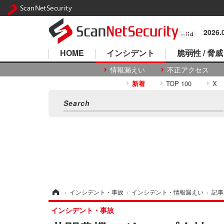
ScanNetSecurity
2026
HOME
インシデント
脆弱性 / 脅威
情報漏えい
不正アクセス
新着
TOP 100
X
ホーム
›
インシデント・事故
›
インシデント・情報漏えい
›
記事
インシデント・事故