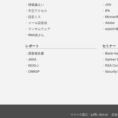
情報漏えい
JVN
不正アクセス
IPA
設定ミス
Microsof
メール誤送信
Adobe
ランサムウェア
exploit
Web改ざん
レポート
セミナー
調査報告書
Black Ha
JNSA
Gartner 
ISOG-J
RSA Con
OWASP
Security
リリース窓口・お問い合わせ
広告