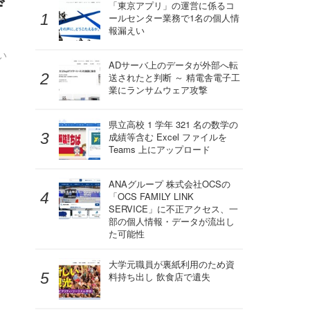
デ
「東京アプリ」の運営に係るコ
ールセンター業務で1名の個人情
報漏えい
い
ADサーバ上のデータが外部へ転
送されたと判断 ～ 精電舎電子工
業にランサムウェア攻撃
県立高校 1 学年 321 名の数学の
成績等含む Excel ファイルを
Teams 上にアップロード
ANAグループ 株式会社OCSの
「OCS FAMILY LINK
SERVICE」に不正アクセス、一
部の個人情報・データが流出し
た可能性
大学元職員が裏紙利用のため資
料持ち出し 飲食店で遺失