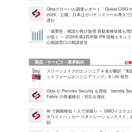
Oktaグローバル調査レポート「Global CISO Ins
2026」公開、日本はガバナンスツール導入で
遅れ
「偽警告」相談が再び急増 容疑者検挙後も増
が続く ～ 2026年第2四半期 IPA 情報セキュ
心相談窓口の相談状況
製品・サービス・業界動向
記
スリーシェイクのエンジニア 4 名が翻訳『実
ットフォームエンジニアリング』8 / 24 発売
Okta が Permiso Security を買収、Identity Sec
Fabric の脅威検出・対応を強化
AI で網羅検知 × 人で深掘り ～ GMOイエラエ
ホワイトハッカー ペネトレーションテスト」
始