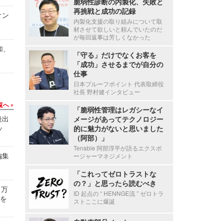
脆弱性診断の内製化、失敗と
再挑戦と成功の記録
オン
内製化支援の取り組みについて取
材させて欲しいと頼んでいたのだ
が毎回返事は芳しくなかった
加、
「守る」だけでなくお客を
「成功」させるまでが自分の
仕事
日本プルーフポイント 代表取締役
社長 野村健インタビュー
覧へ
「脆弱性管理はレガシーなイ
後出
メージがあってテクノロジー
ッ
的に魅力がないと思いました
（阿部）」
Tenable 阿部淳平が語るエクスポ
編集
ージャーマネジメント
「これってゼロトラストな
の？」と思ったら読むべき
 万
ID 起点の “ HENNGE流 ” ゼロトラ
せを
ストここに爆誕