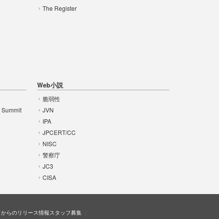
The Register
Web小説
脆弱性
t Summit
JVN
IPA
JPCERT/CC
NISC
警察庁
JC3
CISA
ドからのリリース情報
スタッフ募集