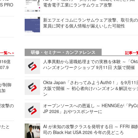
S PRO
電舎電子工業にランサムウェア攻撃
新エフエイコムにランサムウェア攻撃、取引先
業員に関する個人情報が漏えいした可能性
研修・セミナー・カンファレンス
事一覧へ
記事一
816億
人事異動から退職処理までの実務を体験 ～「Okt
7.9
ハンズオンワークショップ 9月11日 大阪で開催
Okta Japan「さわってみようAuth0！」を9月1
 が制御
大阪で開催 ～ 初心者向けハンズオン＆解説セッ
追加
ン
型攻撃の
オープンソースへの恩返し ～ HENNGEが「PyCo
JP 2026」おやつスポンサーに
けたと
AI が未知の攻撃クラスを発明する日 ～ FFRI 鵜
司の Black Hat USA 2026 今年の見どころ