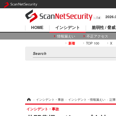
ScanNetSecurity
2026
HOME
インシデント
脆弱性 / 脅威
情報漏えい
不正アクセス
新着
TOP 100
X
ホーム
›
インシデント・事故
›
インシデント・情報漏えい
›
記事
インシデント・事故