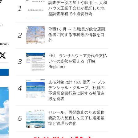
デ
調査データの加工や転用 ～ 大和
ハウス工業子会社が受託した地
盤調査業務で不適切行為
い
停職1ヶ月 ～ 市職員が飲食店関
係者に関する市税等の情報を口
外
iews
FBI、ランサムウェア身代金支払
いへの姿勢を変える（The
Register）
支払対象は計 16.3 億円 ～ プル
デンシャル・グループ、社員の
不適切金銭行為に関する補償進
捗を発表
セシール、再発防止のため業務
委託先の見直しを完了し選定基
準と管理も強化