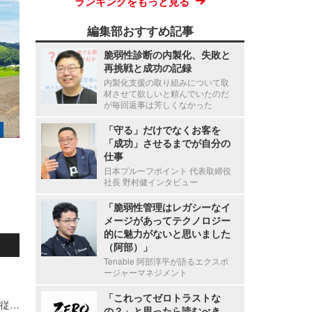
ランキングをもっと見る
編集部おすすめ記事
脆弱性診断の内製化、失敗と
再挑戦と成功の記録
内製化支援の取り組みについて取
材させて欲しいと頼んでいたのだ
が毎回返事は芳しくなかった
「守る」だけでなくお客を
「成功」させるまでが自分の
仕事
日本プルーフポイント 代表取締役
社長 野村健インタビュー
「脆弱性管理はレガシーなイ
メージがあってテクノロジー
的に魅力がないと思いました
（阿部）」
Tenable 阿部淳平が語るエクスポ
ージャーマネジメント
「これってゼロトラストな
新エフエイコムにランサムウェア攻撃、取引先の従業員に関する個人情報が漏えいした可能性
の？」と思ったら読むべき