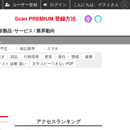
ユーザー登録
ログイン
こんにちは、ゲストさん
Scan PREMIUM 登録方法
 新製品･サービス / 業界動向
ん
予定
表記基準
スマホ
稼ぎ
訴訟
行政指導
更迭
退任
懲戒
逮捕
テスト 診断 違い
文字コピーできないPDF
アクセスランキング
d 8:05