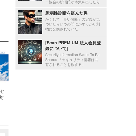
ー協会の杉浦氏が本気を出したら
脆弱性診断を盗んだ男
かくして「良い診断」の定義が気
づいたらいつの間にかすっかり別
物に交換されていた
[Scan PREMIUM 法人会員登
録について]
Security Information Wants To Be
Shared.「セキュリティ情報は共
有されることを欲する」
セ
対