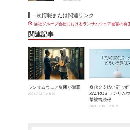
一次情報または関連リンク
当社グループ会社におけるランサムウェア被害の発
関連記事
ランサムウェア集団が謝罪
身代金支払い応じず 
ZACROS ランサム
2024.7.23 Tue 8:10
撃被害続報
2024.12.10 Tue 8:05