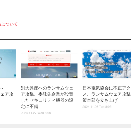
生について
～
別大興産へのランサムウェ
日本電気協会に不正アク
ウェア攻
ア攻撃、委託先企業が設置
ス、ランサムウェア攻撃
したセキュリティ機器の設
策本部を立ち上げ
定に不備
2024.11.26 Tue 8:05
2024.11.27 Wed 8:05