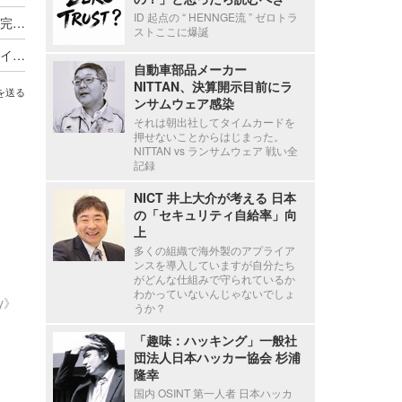
ID 起点の “ HENNGE流 ” ゼロトラ
セシール、再発防止のため業務委託先の見直しを完了し選定基準と管理も強化
ストここに爆誕
オーミケンシへのランサムウェア攻撃、リークサイト上に社名等が掲載されるも盗取されたとされる実データは公開されず
自動車部品メーカー
NITTAN、決算開示目前にラ
を送る
ンサムウェア感染
それは朝出社してタイムカードを
押せないことからはじまった。
NITTAN vs ランサムウェア 戦い全
記録
NICT 井上大介が考える 日本
の「セキュリティ自給率」向
上
多くの組織で海外製のアプライア
ンスを導入していますが自分たち
がどんな仕組みで守られているか
わかっていないんじゃないでしょ
ty》
うか？
「趣味：ハッキング」一般社
団法人日本ハッカー協会 杉浦
隆幸
国内 OSINT 第一人者 日本ハッカ