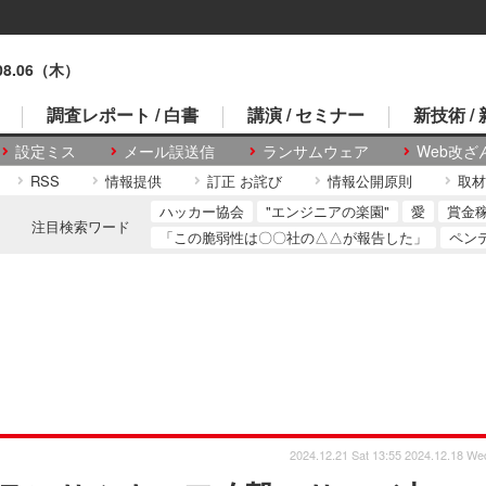
.08.06（木）
調査レポート / 白書
講演 / セミナー
新技術 /
設定ミス
メール誤送信
ランサムウェア
Web改ざ
RSS
情報提供
訂正 お詫び
情報公開原則
取材
ハッカー協会
"エンジニアの楽園"
愛
賞金
注目検索ワード
「この脆弱性は〇〇社の△△が報告した」
ペン
2024.12.21 Sat 13:55
2024.12.18 We