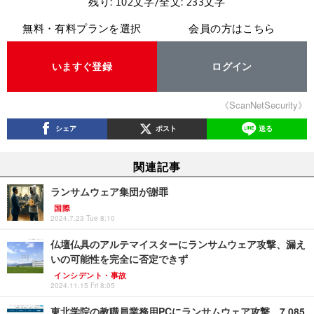
残り: 102文字/全文: 233文字
無料・有料プランを選択
会員の方はこちら
いますぐ登録
ログイン
《ScanNetSecurity》
シェア
ポスト
送る
関連記事
ランサムウェア集団が謝罪
国際
2024.7.23 Tue 8:10
仏壇仏具のアルテマイスターにランサムウェア攻撃、漏え
いの可能性を完全に否定できず
インシデント・事故
2024.11.15 Fri 8:05
東北学院の教職員業務用PCにランサムウェア攻撃、7,085