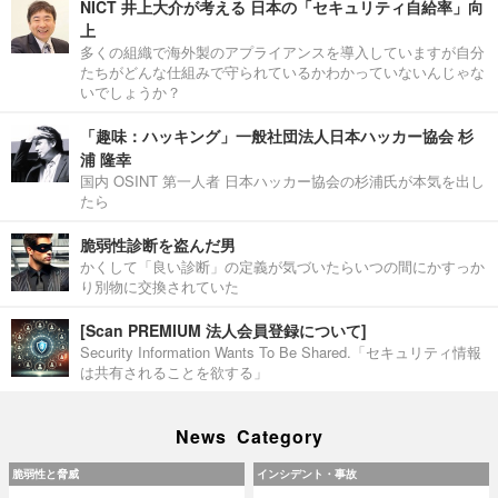
NICT 井上大介が考える 日本の「セキュリティ自給率」向
上
多くの組織で海外製のアプライアンスを導入していますが自分
たちがどんな仕組みで守られているかわかっていないんじゃな
いでしょうか？
「趣味：ハッキング」一般社団法人日本ハッカー協会 杉
浦 隆幸
国内 OSINT 第一人者 日本ハッカー協会の杉浦氏が本気を出し
たら
脆弱性診断を盗んだ男
かくして「良い診断」の定義が気づいたらいつの間にかすっか
り別物に交換されていた
[Scan PREMIUM 法人会員登録について]
Security Information Wants To Be Shared.「セキュリティ情報
は共有されることを欲する」
News Category
脆弱性と脅威
インシデント・事故