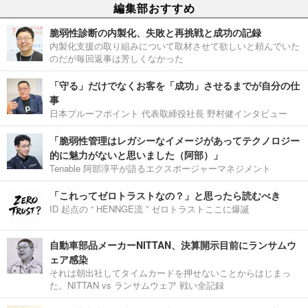
編集部おすすめ
脆弱性診断の内製化、失敗と再挑戦と成功の記録
内製化支援の取り組みについて取材させて欲しいと頼んでいた
のだが毎回返事は芳しくなかった
「守る」だけでなくお客を「成功」させるまでが自分の仕
事
日本プルーフポイント 代表取締役社長 野村健インタビュー
「脆弱性管理はレガシーなイメージがあってテクノロジー
的に魅力がないと思いました（阿部）」
Tenable 阿部淳平が語るエクスポージャーマネジメント
「これってゼロトラストなの？」と思ったら読むべき
ID 起点の “ HENNGE流 ” ゼロトラストここに爆誕
自動車部品メーカーNITTAN、決算開示目前にランサムウ
ェア感染
それは朝出社してタイムカードを押せないことからはじまっ
た。NITTAN vs ランサムウェア 戦い全記録