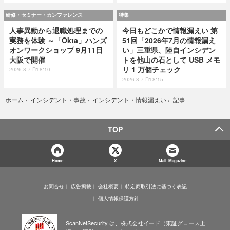
研修・セミナー・カンファレンス
特集
人事異動から退職処理までの
今日もどこかで情報漏えい 第
実務を体験 ～「Okta」ハンズ
51回「2026年7月の情報漏え
オンワークショップ 9月11日
い」三重県、陸自インシデン
大阪で開催
トを他山の石として USB メモ
リ 1 万個チェック
2026.8.7 Fri 8:10
2026.8.7 Fri 8:15
記事
ホーム
›
インシデント・事故
›
インシデント・情報漏えい
›
TOP
Home
X
Mail Magazine
お問合せ
広告掲載
会社概要
特定商取引法に基づく表記
個人情報保護方針
ScanNetSecurity は、株式会社イード（東証グロース上