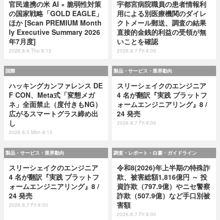
官民連携の米 AI × 脆弱性対策
宇都宮病院職員の患者情報利
の国家戦略「GOLD EAGLE」
用による別医療機関のダイレ
ほか [Scan PREMIUM Month
クトメール郵送、調査の結果
ly Executive Summary 2026
直接的金銭的利益の受領が無
年7月度]
いことを確認
2026.8.6 Thu 8:15
2026.8.7 Fri 8:05
国際
製品・サービス・業界動向
ハッキングカンファレンス DE
スリーシェイクのエンジニア
F CON、Meta式「変態メガ
4 名が翻訳『実践 プラットフ
ネ」全面禁止（度付きもNG）
ォームエンジニアリング』8 /
広がるスマートグラス締め出
24 発売
し
2026.8.7 Fri 8:00
2026.8.3 Mon 8:15
製品・サービス・業界動向
調査・レポート・白書・ガイドライン
スリーシェイクのエンジニア
令和8(2026)年上半期の特殊詐
4 名が翻訳『実践 プラットフ
欺、被害総額1,816億円 ～ 投
ォームエンジニアリング』8 /
資詐欺（797.9億）やニセ警察
24 発売
詐欺（507.9億）など手口別被
害額
2026.8.7 Fri 8:00
2026.8.7 Fri 8:00