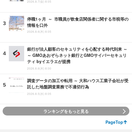
2026.8.7(金) 8:05
停職1ヶ月 ～ 市職員が飲食店関係者に関する市税等の
情報を口外
2026.8.6(木) 8:05
銀行が法人顧客のセキュリティを心配する時代到来 ～
～ GMOあおぞらネット銀行とGMOサイバーセキュリ
ティ byイエラエが提携
2026.8.6(木) 8:00
調査データの加工や転用 ～ 大和ハウス工業子会社が受
託した地盤調査業務で不適切行為
2026.8.5(水) 8:05
ランキングをもっと見る
PageTop