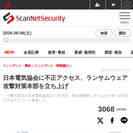
MENU
2026.08.08(土)
検索
購読
NEW!
会員記事
被害･事故
脅威･脆弱性
調査･報告
インシデント・事故
インシデント・情報漏えい
2024.11.26 Tue 8:05
日本電気協会に不正アクセス、ランサムウェア
攻撃対策本部を立ち上げ
一般社団法人日本電気協会は11月15日、同会新聞部システムの一部への不正
アクセスについて発表した。
3068
views