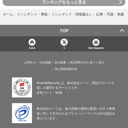
ランキングをもっと見る
写真・画像
ホーム
›
インシデント・事故
›
インシデント・情報漏えい
›
記事
›
TOP
Home
X
Mail Magazine
お問合せ
広告掲載
会社概要
特定商取引法に基づく表記
個人情報保護方針
ScanNetSecurity は、株式会社イード（東証グロース上
場）の運営するサービスです。
証券コード：6038
株式会社イードは、個人情報の適切な取扱いを行う事業
者に対して付与されるプライバシーマークの付与認定を
受けています。