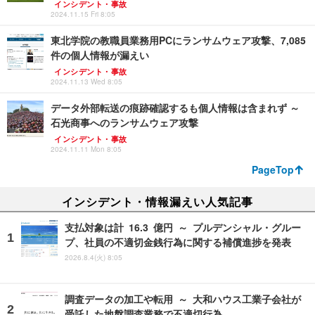
インシデント・事故
2024.11.15 Fri 8:05
東北学院の教職員業務用PCにランサムウェア攻撃、7,085
件の個人情報が漏えい
インシデント・事故
2024.11.13 Wed 8:05
データ外部転送の痕跡確認するも個人情報は含まれず ～
石光商事へのランサムウェア攻撃
インシデント・事故
2024.11.11 Mon 8:05
PageTop
インシデント・情報漏えい人気記事
支払対象は計 16.3 億円 ～ プルデンシャル・グルー
プ、社員の不適切金銭行為に関する補償進捗を発表
2026.8.4(火) 8:05
調査データの加工や転用 ～ 大和ハウス工業子会社が
受託した地盤調査業務で不適切行為