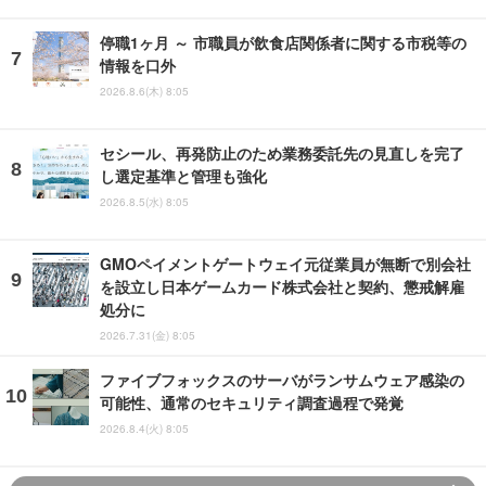
停職1ヶ月 ～ 市職員が飲食店関係者に関する市税等の
情報を口外
2026.8.6(木) 8:05
セシール、再発防止のため業務委託先の見直しを完了
し選定基準と管理も強化
2026.8.5(水) 8:05
GMOペイメントゲートウェイ元従業員が無断で別会社
を設立し日本ゲームカード株式会社と契約、懲戒解雇
処分に
2026.7.31(金) 8:05
ファイブフォックスのサーバがランサムウェア感染の
可能性、通常のセキュリティ調査過程で発覚
2026.8.4(火) 8:05