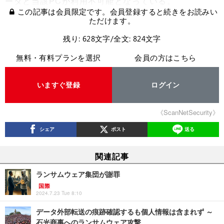
ータと当該PCが利用不可能となっている。
この記事は会員限定です。会員登録すると続きをお読みい
ただけます。
残り: 628文字/全文: 824文字
無料・有料プランを選択
会員の方はこちら
いますぐ登録
ログイン
《ScanNetSecurity》
シェア
ポスト
送る
関連記事
ランサムウェア集団が謝罪
国際
2024.7.23 Tue 8:10
データ外部転送の痕跡確認するも個人情報は含まれず ～
石光商事へのランサムウェア攻撃