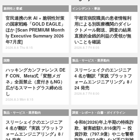
脆弱性と脅威
インシデント・事故
官民連携の米 AI × 脆弱性対策
宇都宮病院職員の患者情報利
の国家戦略「GOLD EAGLE」
用による別医療機関のダイレ
ほか [Scan PREMIUM Month
クトメール郵送、調査の結果
ly Executive Summary 2026
直接的金銭的利益の受領が無
年7月度]
いことを確認
2026.8.6 Thu 8:15
2026.8.7 Fri 8:05
国際
製品・サービス・業界動向
ハッキングカンファレンス DE
スリーシェイクのエンジニア
F CON、Meta式「変態メガ
4 名が翻訳『実践 プラットフ
ネ」全面禁止（度付きもNG）
ォームエンジニアリング』8 /
広がるスマートグラス締め出
24 発売
し
2026.8.7 Fri 8:00
2026.8.3 Mon 8:15
製品・サービス・業界動向
調査・レポート・白書・ガイドライン
スリーシェイクのエンジニア
令和8(2026)年上半期の特殊詐
4 名が翻訳『実践 プラットフ
欺、被害総額1,816億円 ～ 投
ォームエンジニアリング』8 /
資詐欺（797.9億）やニセ警察
24 発売
詐欺（507.9億）など手口別被