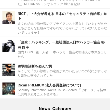
た。NITTAN vs ランサムウェア 戦い全記録
NICT 井上大介が考える 日本の「セキュリティ自給率」向
上
多くの組織で海外製のアプライアンスを導入していますが自分
たちがどんな仕組みで守られているかわかっていないんじゃな
いでしょうか？
「趣味：ハッキング」一般社団法人日本ハッカー協会 杉
浦 隆幸
国内 OSINT 第一人者 日本ハッカー協会の杉浦氏が本気を出し
たら
脆弱性診断を盗んだ男
かくして「良い診断」の定義が気づいたらいつの間にかすっか
り別物に交換されていた
[Scan PREMIUM 法人会員登録について]
Security Information Wants To Be Shared.「セキュリティ情報
は共有されることを欲する」
News Category