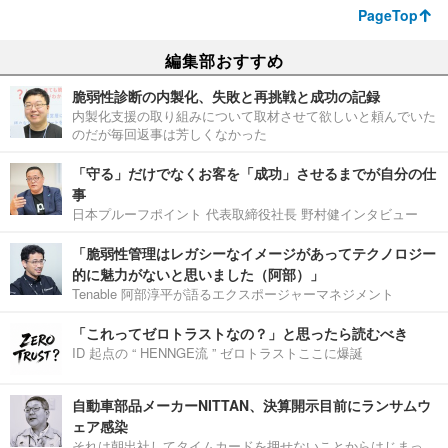
PageTop
編集部おすすめ
脆弱性診断の内製化、失敗と再挑戦と成功の記録
内製化支援の取り組みについて取材させて欲しいと頼んでいた
のだが毎回返事は芳しくなかった
「守る」だけでなくお客を「成功」させるまでが自分の仕
事
日本プルーフポイント 代表取締役社長 野村健インタビュー
「脆弱性管理はレガシーなイメージがあってテクノロジー
的に魅力がないと思いました（阿部）」
Tenable 阿部淳平が語るエクスポージャーマネジメント
「これってゼロトラストなの？」と思ったら読むべき
ID 起点の “ HENNGE流 ” ゼロトラストここに爆誕
自動車部品メーカーNITTAN、決算開示目前にランサムウ
ェア感染
それは朝出社してタイムカードを押せないことからはじまっ