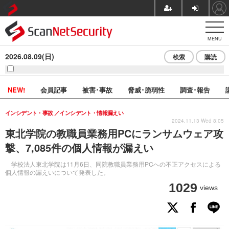
MENU
2026.08.09(日)
検索
購読
NEW!
会員記事
被害･事故
脅威･脆弱性
調査･報告
インシデント・事故
インシデント・情報漏えい
2024.11.13 Wed 8:05
東北学院の教職員業務用PCにランサムウェア攻
撃、7,085件の個人情報が漏えい
学校法人東北学院は11月6日、同院教職員業務用PCへの不正アクセスによる
個人情報の漏えいについて発表した。
1029
views