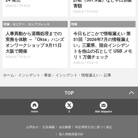
害額
2026.8.7 Fri 8:00
2026.8.7 Fri 8:00
研修・セミナー・カンファレンス
特集
人事異動から退職処理までの
今日もどこかで情報漏えい 第
実務を体験 ～「Okta」ハンズ
51回「2026年7月の情報漏え
オンワークショップ 9月11日
い」三重県、陸自インシデン
大阪で開催
トを他山の石として USB メモ
リ 1 万個チェック
2026.8.7 Fri 8:10
2026.8.7 Fri 8:15
記事
ホーム
›
インシデント・事故
›
インシデント・情報漏えい
›
TOP
Home
X
Mail Magazine
お問合せ
広告掲載
会社概要
特定商取引法に基づく表記
個人情報保護方針