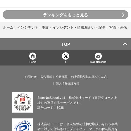
ランキングをもっと見る
写真・画像
ホーム
›
インシデント・事故
›
インシデント・情報漏えい
›
記事
›
TOP
Home
X
Mail Magazine
お問合せ
広告掲載
会社概要
特定商取引法に基づく表記
個人情報保護方針
ScanNetSecurity は、株式会社イード（東証グロース上
場）の運営するサービスです。
証券コード：6038
株式会社イードは、個人情報の適切な取扱いを行う事業
者に対して付与されるプライバシーマークの付与認定を