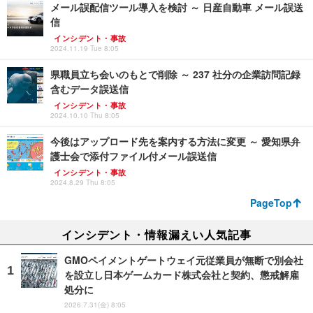
メール誤配信ツール導入を検討 ～ 日産自動車 メール誤送
信
インシデント・事故
2024.11.19 Tue 8:05
県職員立ち会いのもとで削除 ～ 237 社分の企業訪問記録
含むデータ誤送信
インシデント・事故
2024.10.10 Thu 8:05
今後はアップロード先を案内する方法に変更 ～ 愛知県弁
護士会で添付ファイル付メール誤送信
インシデント・事故
2024.8.29 Thu 8:05
PageTop
インシデント・情報漏えい人気記事
GMOペイメントゲートウェイ元従業員が無断で別会社
を設立し日本ゲームカード株式会社と契約、懲戒解雇
処分に
2026.7.31(金) 8:05