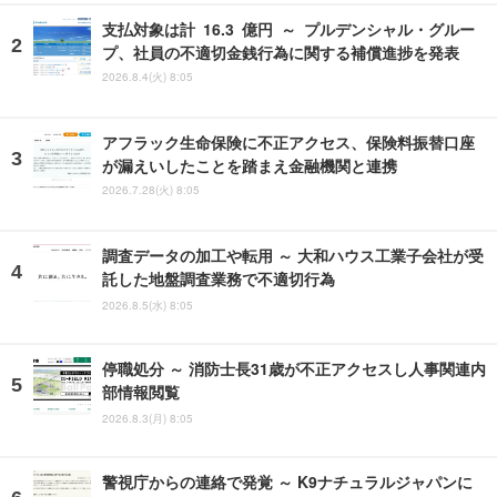
支払対象は計 16.3 億円 ～ プルデンシャル・グルー
プ、社員の不適切金銭行為に関する補償進捗を発表
2026.8.4(火) 8:05
アフラック生命保険に不正アクセス、保険料振替口座
が漏えいしたことを踏まえ金融機関と連携
2026.7.28(火) 8:05
調査データの加工や転用 ～ 大和ハウス工業子会社が受
託した地盤調査業務で不適切行為
2026.8.5(水) 8:05
停職処分 ～ 消防士長31歳が不正アクセスし人事関連内
部情報閲覧
2026.8.3(月) 8:05
警視庁からの連絡で発覚 ～ K9ナチュラルジャパンに