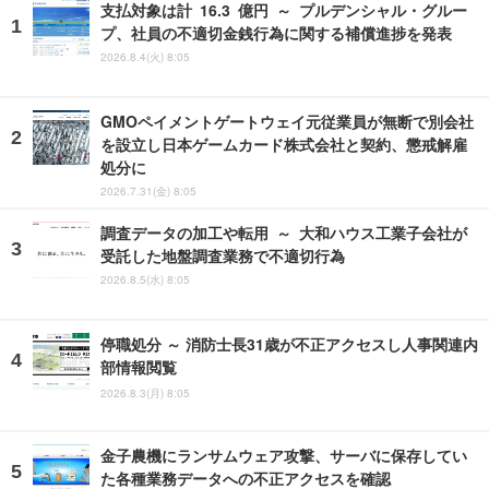
支払対象は計 16.3 億円 ～ プルデンシャル・グルー
プ、社員の不適切金銭行為に関する補償進捗を発表
2026.8.4(火) 8:05
GMOペイメントゲートウェイ元従業員が無断で別会社
を設立し日本ゲームカード株式会社と契約、懲戒解雇
処分に
2026.7.31(金) 8:05
調査データの加工や転用 ～ 大和ハウス工業子会社が
受託した地盤調査業務で不適切行為
2026.8.5(水) 8:05
停職処分 ～ 消防士長31歳が不正アクセスし人事関連内
部情報閲覧
2026.8.3(月) 8:05
金子農機にランサムウェア攻撃、サーバに保存してい
た各種業務データへの不正アクセスを確認