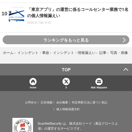
「東京アプリ」の運営に係るコールセンター業務で1名
の個人情報漏えい
2026.8.7(金) 8:05
ランキングをもっと見る
写真・画像
ホーム
›
インシデント・事故
›
インシデント・情報漏えい
›
記事
›
TOP
Home
X
Mail Magazine
お問合せ
広告掲載
会社概要
特定商取引法に基づく表記
個人情報保護方針
ScanNetSecurity は、株式会社イード（東証グロース上
場）の運営するサービスです。