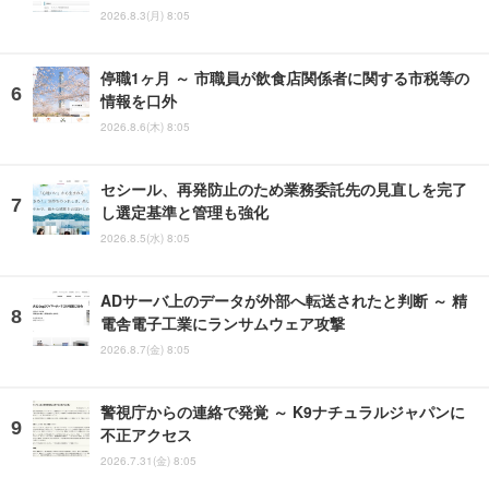
2026.8.3(月) 8:05
停職1ヶ月 ～ 市職員が飲食店関係者に関する市税等の
情報を口外
2026.8.6(木) 8:05
セシール、再発防止のため業務委託先の見直しを完了
し選定基準と管理も強化
2026.8.5(水) 8:05
ADサーバ上のデータが外部へ転送されたと判断 ～ 精
電舎電子工業にランサムウェア攻撃
2026.8.7(金) 8:05
警視庁からの連絡で発覚 ～ K9ナチュラルジャパンに
不正アクセス
2026.7.31(金) 8:05