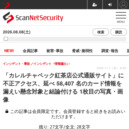
MENU
2026.08.08(土)
検索
購読
NEW!
会員記事
被害･事故
脅威･脆弱性
調査･報告
インシデント・事故
インシデント・情報漏えい
2024.11.7（木） 8:05
「カレルチャペック紅茶店公式通販サイト」に
不正アクセス、延べ 58,407 名のカード情報を
漏えい懸念対象と結論付ける 1枚目の写真・画
像
この記事は会員限定です。会員登録すると続きをお読みい
ただけます。
残り: 27文字/全文: 28文字