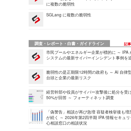
に複数の脆弱性
SGLang に複数の脆弱性
調査・レポート・白書・ガイドライン
記
市民プールやエネルギー企業が標的に ～ IPA
システムの最新サイバーインシデント事例を
脆弱性の是正期限12時間の政府も ～ AI 自律
台頭と企業の最新リスク
経営幹部や役員がサイバー攻撃後に処分を受
50%が回答 ～ フォーティネット調査
「偽警告」相談が再び急増 容疑者検挙後も増
が続く ～ 2026年第2四半期 IPA 情報セキュ
心相談窓口の相談状況