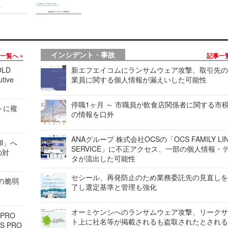
インシデント・事故
事一覧へ
記事一
LD
新エフエイコムにランサムウェア攻撃、取引先
tive
業員に関する個人情報が漏えいした可能性
停職1ヶ月 ～ 市職員が飲食店関係者に関する市
レートに複
の情報を口外
ANAグループ 株式会社OCSの「OCS FAMILY LI
ell」へ
SERVICE」に不正アクセス、一部の個人情報・
の対
タが流出した可能性
セシール、再発防止のため業務委託先の見直し
ンの脆弱
了し選定基準と管理も強化
オーミケンシへのランサムウェア攻撃、リーク
 PRO
ト上に社名等が掲載されるも盗取されたとされ
S PRO