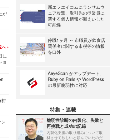
新エフエイコムにランサムウ
ェア攻撃、取引先の従業員に
社が
関する個人情報が漏えいした
可能性
停職1ヶ月 ～ 市職員が飲食店
関係者に関する市税等の情報
覧へ
を口外
1日に
ショ
AeyeScan がアップデート、
n
Ruby on Rails や WordPress
の最新脆弱性に対応
飼裕
特集・連載
脆弱性診断の内製化、失敗と
オン
再挑戦と成功の記録
内製化支援の取り組みについて取
材させて欲しいと頼んでいたのだ