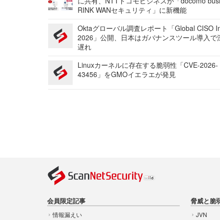
に共有、NTTドコモビジネスが「docomo busi
RINK WANセキュリティ」に新機能
Oktaグローバル調査レポート「Global CISO Ins
2026」公開、日本はガバナンスツール導入で
遅れ
Linuxカーネルに存在する脆弱性「CVE-2026-
43456」をGMOイエラエが発見
会員限定記事
脅威と脆
情報漏えい
JVN