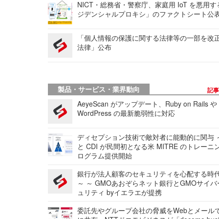
NICT・総務省・警察庁、家庭用 IoT を悪用
ジデンシャルプロキシ」のファクトシート公
「個人情報の保護に関する法律等の一部を改
法律」公布
製品・サービス・業界動向
記
AeyeScan がアップデート、Ruby on Rails や
WordPress の最新脆弱性に対応
ディセプション技術で敵対者に能動的に関与 ～
と CDI が民間初となる米 MITRE のトレーニ
ログラム提供開始
銀行が法人顧客のセキュリティを心配する時
～ ～ GMOあおぞらネット銀行とGMOサイ
ュリティ byイエラエが提携
委託先やグループ会社の脅威をWebとメール