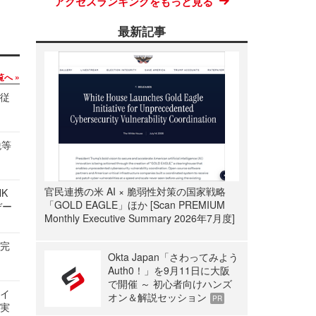
アクセスランキングをもっと見る
最新記事
覧へ
の従
税等
官民連携の米 AI × 脆弱性対策の国家戦略
NK
「GOLD EAGLE」ほか [Scan PREMIUM
デー
Monthly Executive Summary 2026年7月度]
を完
Okta Japan「さわってみよう
Auth0！」を9月11日に大阪
で開催 ～ 初心者向けハンズ
サイ
オン＆解説セッション
PR
る実