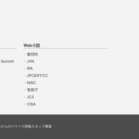
Web小説
脆弱性
t Summit
JVN
IPA
JPCERT/CC
NISC
警察庁
JC3
CISA
ドからのリリース情報
スタッフ募集