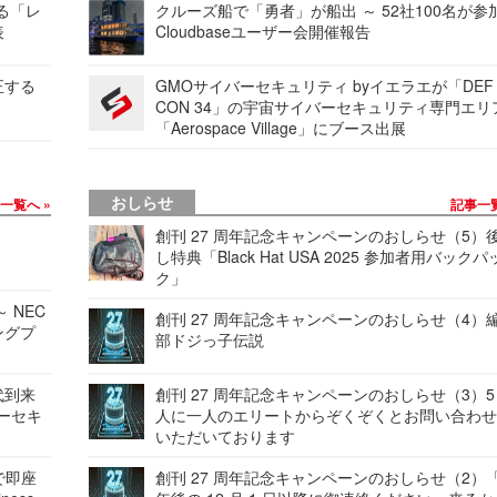
する「レ
クルーズ船で「勇者」が船出 ～ 52社100名が参
表
Cloudbaseユーザー会開催報告
正する
GMOサイバーセキュリティ byイエラエが「DEF
CON 34」の宇宙サイバーセキュリティ専門エリ
「Aerospace Village」にブース出展
おしらせ
事一覧へ
記事一
創刊 27 周年記念キャンペーンのおしらせ（5）
し特典「Black Hat USA 2025 参加者用バックパ
ク」
 NEC
創刊 27 周年記念キャンペーンのおしらせ（4）
ングプ
部ドジっ子伝説
代到来
創刊 27 周年記念キャンペーンのおしらせ（3）5
バーセキ
人に一人のエリートからぞくぞくとお問い合わ
いただいております
で即座
創刊 27 周年記念キャンペーンのおしらせ（2）「