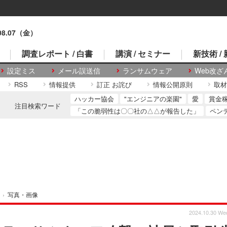
.08.07（金）
調査レポート / 白書
講演 / セミナー
新技術 /
設定ミス
メール誤送信
ランサムウェア
Web改ざ
RSS
情報提供
訂正 お詫び
情報公開原則
取材
ハッカー協会
"エンジニアの楽園"
愛
賞金
注目検索ワード
「この脆弱性は〇〇社の△△が報告した」
ペン
›
写真・画像
2024.10.30 We