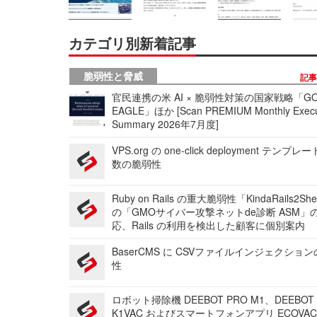
カテゴリ別新着記事
脆弱性と脅威
記
官民連携の米 AI × 脆弱性対策の国家戦略「GO
EAGLE」ほか [Scan PREMIUM Monthly Execu
Summary 2026年7月度]
VPS.org の one-click deployment テンプ
数の脆弱性
Ruby on Rails の重大脆弱性「KindaRails2Sh
の「GMOサイバー攻撃ネットde診断 ASM」
応、Rails の利用を検出した顧客に個別案内
BaserCMS に CSVファイルインジェクショ
性
ロボット掃除機 DEEBOT PRO M1、DEEBOT
K1VAC およびスマートフォンアプリ ECOVAC