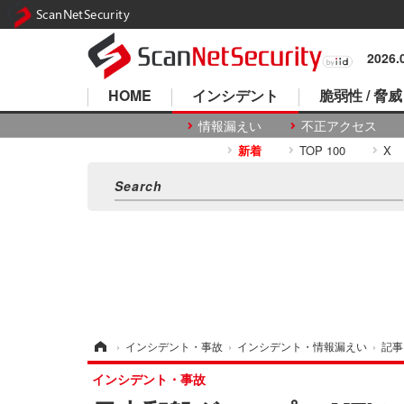
ScanNetSecurity
2026
HOME
インシデント
脆弱性 / 脅威
情報漏えい
不正アクセス
新着
TOP 100
X
ホーム
›
インシデント・事故
›
インシデント・情報漏えい
›
記事
インシデント・事故