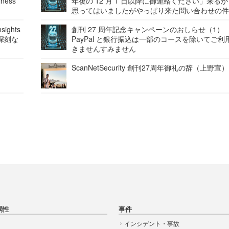
ness
年後の 12 月 1 日以降に御連絡ください」来る
思ってはいましたがやっぱり来た問い合わせの
ights
創刊 27 周年記念キャンペーンのおしらせ（1）
深刻な
PayPal と銀行振込は一部のコースを除いてご利
きませんすみません
ScanNetSecurity 創刊27周年御礼の辞（上野宣）
弱性
事件
インシデント・事故