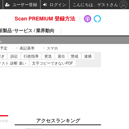
ユーザー登録
ログイン
こんにちは、ゲストさん
Scan PREMIUM 登録方法
 新製品･サービス / 業界動向
ん
予定
表記基準
スマホ
稼ぎ
訴訟
行政指導
更迭
退任
懲戒
逮捕
テスト 診断 違い
文字コピーできないPDF
アクセスランキング
d 8:05