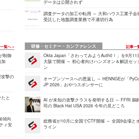
データは公開されず
調査データの加工や転用 ～ 大和ハウス工業子会
受託した地盤調査業務で不適切行為
研修・セミナー・カンファレンス
事一覧へ
記事一
 が制御
Okta Japan「さわってみようAuth0！」を9月1
追加
大阪で開催 ～ 初心者向けハンズオン＆解説セッ
ン
型攻撃の
オープンソースへの恩返し ～ HENNGEが「PyCo
JP 2026」おやつスポンサーに
けたと
AI が未知の攻撃クラスを発明する日 ～ FFRI 鵜
司の Black Hat USA 2026 今年の見どころ
加傾向
総務省が10月に全国でCTF開催 ～ 全国9会場と
リティ安
ライン