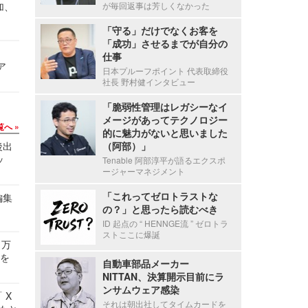
加、
が毎回返事は芳しくなかった
「守る」だけでなくお客を
「成功」させるまでが自分の
仕事
ア
日本プルーフポイント 代表取締役
社長 野村健インタビュー
「脆弱性管理はレガシーなイ
メージがあってテクノロジー
覧へ
的に魅力がないと思いました
後出
（阿部）」
ッ
Tenable 阿部淳平が語るエクスポ
ージャーマネジメント
「これってゼロトラストな
編集
の？」と思ったら読むべき
ID 起点の “ HENNGE流 ” ゼロトラ
ストここに爆誕
 万
せを
自動車部品メーカー
NITTAN、決算開示目前にラ
ンサムウェア感染
 X
それは朝出社してタイムカードを