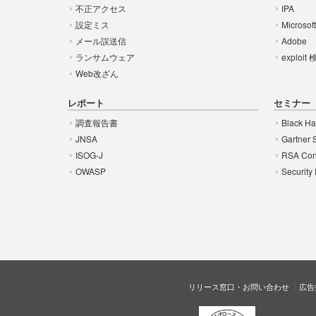
不正アクセス
IPA
設定ミス
Microsof
メール誤送信
Adobe
ランサムウェア
exploit
Web改ざん
レポート
セミナー
調査報告書
Black Ha
JNSA
Gartner 
ISOG-J
RSA Con
OWASP
Security
リリース窓口・お問い合わせ
広告