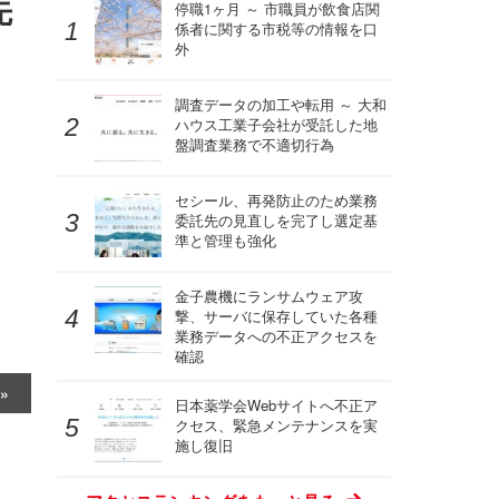
先
停職1ヶ月 ～ 市職員が飲食店関
係者に関する市税等の情報を口
外
調査データの加工や転用 ～ 大和
ハウス工業子会社が受託した地
盤調査業務で不適切行為
セシール、再発防止のため業務
委託先の見直しを完了し選定基
準と管理も強化
金子農機にランサムウェア攻
撃、サーバに保存していた各種
業務データへの不正アクセスを
確認
日本薬学会Webサイトへ不正ア
クセス、緊急メンテナンスを実
施し復旧