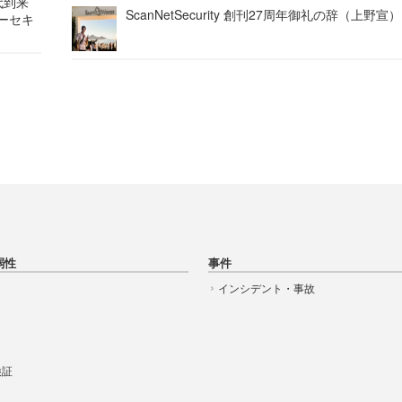
代到来
ScanNetSecurity 創刊27周年御礼の辞（上野宣）
バーセキ
弱性
事件
インシデント・事故
t
 検証