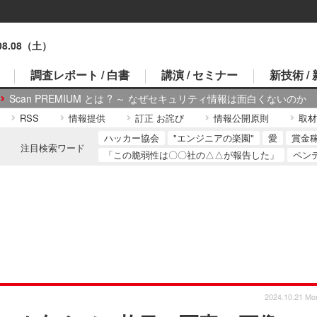
.08.08（土）
調査レポート / 白書
講演 / セミナー
新技術 /
Scan PREMIUM とは ? ～ なぜセキュリティ情報は面白くないのか
RSS
情報提供
訂正 お詫び
情報公開原則
取材
ハッカー協会
"エンジニアの楽園"
愛
賞金
注目検索ワード
「この脆弱性は〇〇社の△△が報告した」
ペン
2024.10.21 Mo