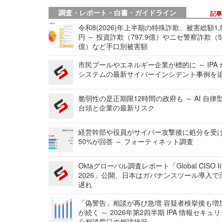
調査・レポート・白書・ガイドライン
記
令和8(2026)年上半期の特殊詐欺、被害総額1,
円 ～ 投資詐欺（797.9億）やニセ警察詐欺（50
億）など手口別被害額
市民プールやエネルギー企業が標的に ～ IPA
システムの最新サイバーインシデント事例を
脆弱性の是正期限12時間の政府も ～ AI 自律
台頭と企業の最新リスク
経営幹部や役員がサイバー攻撃後に処分を受
50%が回答 ～ フォーティネット調査
Oktaグローバル調査レポート「Global CISO Ins
2026」公開、日本はガバナンスツール導入で
遅れ
「偽警告」相談が再び急増 容疑者検挙後も増
が続く ～ 2026年第2四半期 IPA 情報セキュ
心相談窓口の相談状況