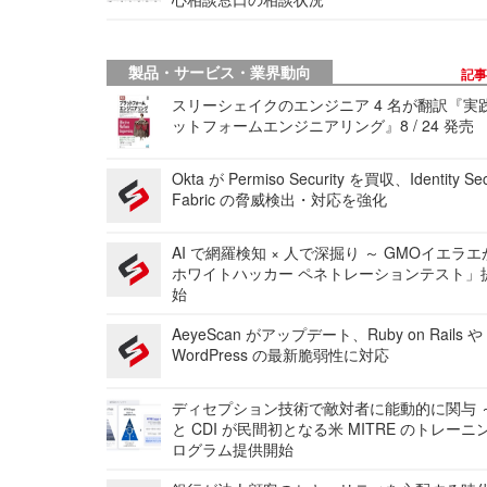
製品・サービス・業界動向
記
スリーシェイクのエンジニア 4 名が翻訳『実
ットフォームエンジニアリング』8 / 24 発売
Okta が Permiso Security を買収、Identity Sec
Fabric の脅威検出・対応を強化
AI で網羅検知 × 人で深掘り ～ GMOイエラエ
ホワイトハッカー ペネトレーションテスト」
始
AeyeScan がアップデート、Ruby on Rails や
WordPress の最新脆弱性に対応
ディセプション技術で敵対者に能動的に関与 ～
と CDI が民間初となる米 MITRE のトレーニ
ログラム提供開始