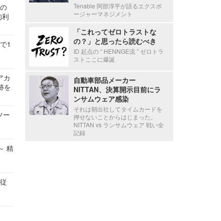
Tenable 阿部淳平が語るエクスポ
関の
ージャーマネジメント
的利
「これってゼロトラストな
の？」と思ったら読むべき
で1
ID 起点の “ HENNGE流 ” ゼロトラ
ストここに爆誕
ルアカ
自動車部品メーカー
跡を
NITTAN、決算開示目前にラ
ンサムウェア感染
それは朝出社してタイムカードを
ツー
押せないことからはじまった。
NITTAN vs ランサムウェア 戦い全
記録
～ 精
の従