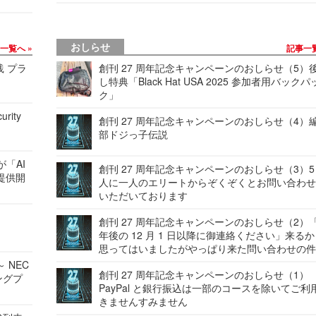
おしらせ
事一覧へ
記事一
践 プラ
創刊 27 周年記念キャンペーンのおしらせ（5）
し特典「Black Hat USA 2025 参加者用バックパ
ク」
urity
創刊 27 周年記念キャンペーンのおしらせ（4）
部ドジっ子伝説
が「AI
創刊 27 周年記念キャンペーンのおしらせ（3）5
提供開
人に一人のエリートからぞくぞくとお問い合わ
いただいております
創刊 27 周年記念キャンペーンのおしらせ（2）「
年後の 12 月 1 日以降に御連絡ください」来る
思ってはいましたがやっぱり来た問い合わせの
 NEC
創刊 27 周年記念キャンペーンのおしらせ（1）
ングプ
PayPal と銀行振込は一部のコースを除いてご利
きませんすみません