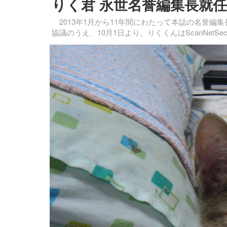
りく君 永世名誉編集長就任
2013年1月から11年間にわたって本誌の名誉編
協議のうえ、10月1日より、りくくんはScanNetS