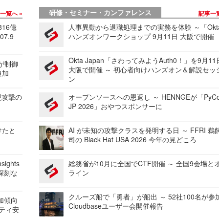
研修・セミナー・カンファレンス
事一覧へ
記事一
816億
人事異動から退職処理までの実務を体験 ～「Okt
7.9
ハンズオンワークショップ 9月11日 大阪で開催
Okta Japan「さわってみようAuth0！」を9月1
 が制御
大阪で開催 ～ 初心者向けハンズオン＆解説セッ
追加
ン
型攻撃の
オープンソースへの恩返し ～ HENNGEが「PyCo
JP 2026」おやつスポンサーに
けたと
AI が未知の攻撃クラスを発明する日 ～ FFRI 鵜
司の Black Hat USA 2026 今年の見どころ
ights
総務省が10月に全国でCTF開催 ～ 全国9会場と
深刻な
ライン
クルーズ船で「勇者」が船出 ～ 52社100名が参
加傾向
Cloudbaseユーザー会開催報告
リティ安