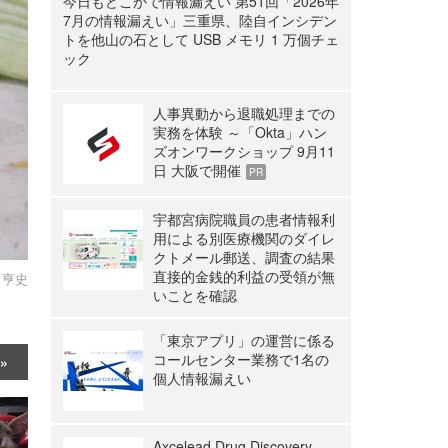
今日もどこかで情報漏えい 第51回「2026年
7月の情報漏えい」三重県、陸自インシデン
トを他山の石として USB メモリ 1 万個チェ
ック
人事異動から退職処理までの
実務を体験 ～「Okta」ハン
ズオンワークショップ 9月11
日 大阪で開催
PR
宇都宮病院職員の患者情報利
用による別医療機関のダイレ
クトメール郵送、調査の結果
直接的金銭的利益の受領が無
 亨史
いことを確認
「東京アプリ」の運営に係る
コールセンター業務で1名の
個人情報漏えい
Axcelead Drug Discovery