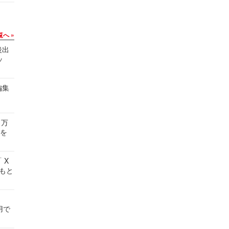
覧へ
後出
ッ
編集
 万
せを
 X
かもと
件
用で