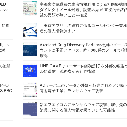
LD
宇都宮病院職員の患者情報利用による別医療機
tive
ダイレクトメール郵送、調査の結果 直接的金銭
益の受領が無いことを確認
レートに複
「東京アプリ」の運営に係るコールセンター業務
名の個人情報漏えい
ell」へ
Axcelead Drug Discovery Partners社員のメー
の対
ウントに不正アクセス、約7,000通のメールで痕
確認
ンの脆弱
LINE GAMEでユーザー内部識別子を外部の広告
ルに送信、総務省から行政指導
 PRO
ADサーバ上のデータが外部へ転送されたと判断 
S PRO
電舎電子工業にランサムウェア攻撃
新エフエイコムにランサムウェア攻撃、取引先
業員に関する個人情報が漏えいした可能性