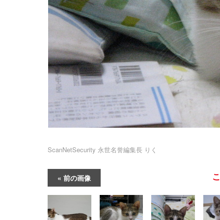
ScanNetSecurity 永世名誉編集長 りく
前の画像