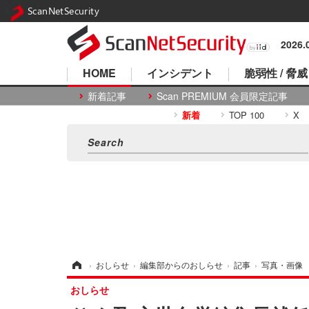
ScanNetSecurity
2026
HOME
インシデント
脆弱性 / 脅威
新着記事
Scan PREMIUM 会員限定記事
新着
TOP 100
X
ホーム
›
おしらせ
›
編集部からのおしらせ
›
記事
›
写真・画像
おしらせ