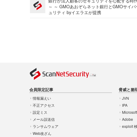
銀行が法人顧客のセキュリティを心配する時
～ ～ GMOあおぞらネット銀行とGMOサイ
ュリティ byイエラエが提携
会員限定記事
脅威と脆
情報漏えい
JVN
不正アクセス
IPA
設定ミス
Microsof
メール誤送信
Adobe
ランサムウェア
exploit
Web改ざん