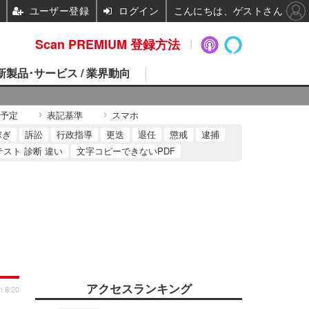
ユーザー登録
ログイン
こんにちは、ゲストさん
Scan PREMIUM 登録方法
 新製品･サービス / 業界動向
予定
表記基準
スマホ
稼ぎ
訴訟
行政指導
更迭
退任
懲戒
逮捕
テスト 診断 違い
文字コピーできないPDF
アクセスランキング
n 8:20