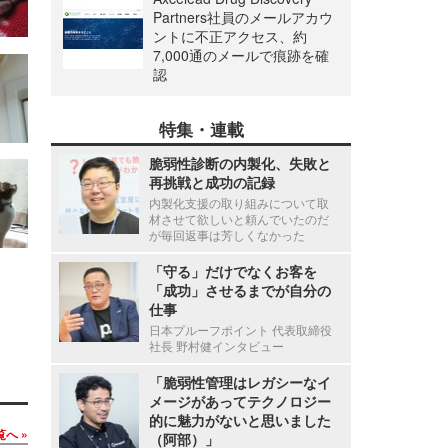
Partners社員のメールアカウ
ントに不正アクセス、約
7,000通のメールで痕跡を確
認
特集・連載
脆弱性診断の内製化、失敗と
再挑戦と成功の記録
内製化支援の取り組みについて取
材させて欲しいと頼んでいたのだ
が毎回返事は芳しくなかった
「守る」だけでなくお客を
「成功」させるまでが自分の
仕事
日本プルーフポイント 代表取締役
社長 野村健インタビュー
「脆弱性管理はレガシーなイ
メージがあってテクノロジー
的に魅力がないと思いました
覧へ
（阿部）」