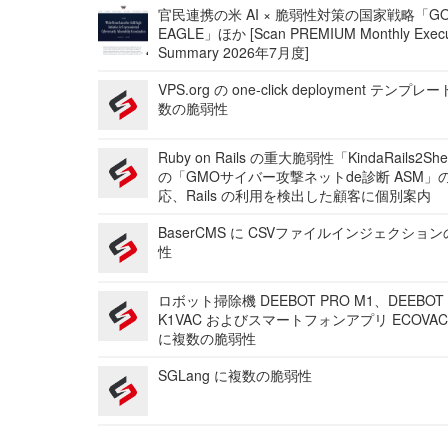
官民連携の米 AI × 脆弱性対策の国家戦略「GO
EAGLE」ほか [Scan PREMIUM Monthly Execu
Summary 2026年7月度]
VPS.org の one-click deployment テンプ
数の脆弱性
Ruby on Rails の重大脆弱性「KindaRails2Sh
の「GMOサイバー攻撃ネットde診断 ASM」
応、Rails の利用を検出した顧客に個別案内
BaserCMS に CSVファイルインジェクショ
性
ロボット掃除機 DEEBOT PRO M1、DEEBOT
K1VAC およびスマートフォンアプリ ECOVAC
に複数の脆弱性
SGLang に複数の脆弱性