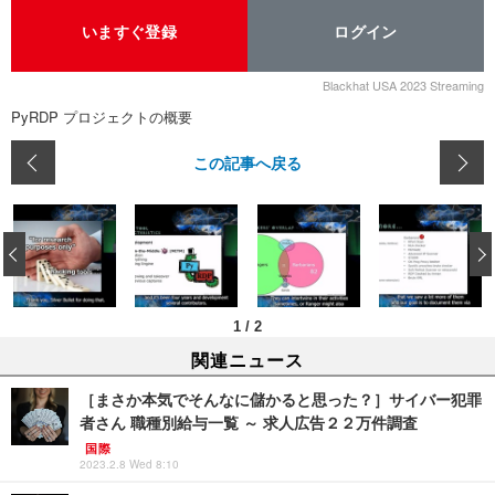
いますぐ登録
ログイン
Blackhat USA 2023 Streaming
PyRDP プロジェクトの概要
この記事へ戻る
‹
1
/
2
関連ニュース
［まさか本気でそんなに儲かると思った？］サイバー犯罪
者さん 職種別給与一覧 ～ 求人広告２２万件調査
国際
2023.2.8 Wed 8:10