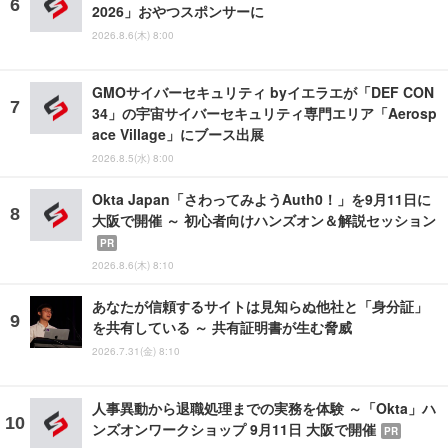
2026」おやつスポンサーに
2026.8.6(木) 8:00
GMOサイバーセキュリティ byイエラエが「DEF CON
34」の宇宙サイバーセキュリティ専門エリア「Aerosp
ace Village」にブース出展
2026.8.5(水) 8:00
Okta Japan「さわってみようAuth0！」を9月11日に
大阪で開催 ～ 初心者向けハンズオン＆解説セッション
PR
2026.8.6(木) 8:10
あなたが信頼するサイトは見知らぬ他社と「身分証」
を共有している ～ 共有証明書が生む脅威
2026.7.31(金) 8:10
人事異動から退職処理までの実務を体験 ～「Okta」ハ
ンズオンワークショップ 9月11日 大阪で開催
PR