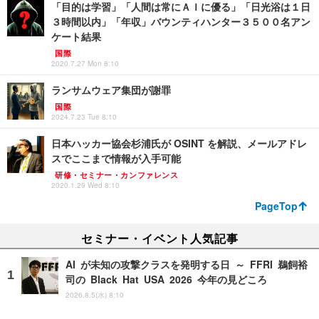
「目的は学習」「人間は常にＡＩに優る」「日光浴は１日
３時間以内」「年収」バウンティハンター３５００名アン
ケート結果
国際
2020.7.27 Mon 8:10
ランサムウェア集団が謝罪
国際
2024.7.23 Tue 8:10
日本ハッカー協会杉浦氏が OSINT を解説、メールアドレ
スでここまで情報が入手可能
研修・セミナー・カンファレンス
2020.1.29 Wed 8:10
PageTop
セミナー・イベント人気記事
AI が未知の攻撃クラスを発明する日 ～ FFRI 鵜飼裕
司の Black Hat USA 2026 今年の見どころ
2026.8.5(水) 8:10