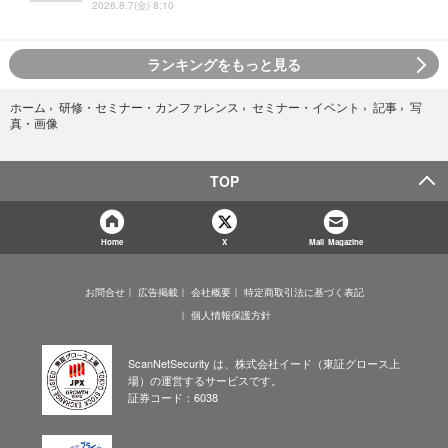
2026.8.7(金) 8:10
ランキングをもっと見る
写
ホーム
›
研修・セミナー・カンファレンス
›
セミナー・イベント
›
記事
›
真・画像
TOP
Home
X
Mail Magazine
お問合せ
広告掲載
会社概要
特定商取引法に基づく表記
個人情報保護方針
ScanNetSecurity は、株式会社イード（東証グロース上
場）の運営するサービスです。
証券コード：6038