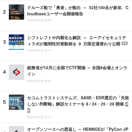
クルーズ船で「勇者」が船出 ～ 52社100名が参加、C
loudbaseユーザー会開催報告
2026.8.5(水) 8:00
シフトレフトや内製化も解説 ～ エーアイセキュリテ
ィラボが脆弱性対策動画を 8 月限定週替わり公開
PR
2026.8.4(火) 8:10
総務省が10月に全国でCTF開催 ～ 全国9会場とオンラ
イン
2026.8.5(水) 8:00
セコムトラストシステムズ、SASE・EDR選定の「失敗
しない判断軸」解説セミナーを 8 / 24・25・26 開催
P
R
2026.8.3(月) 8:10
オープンソースへの恩返し ～ HENNGEが「PyCon JP