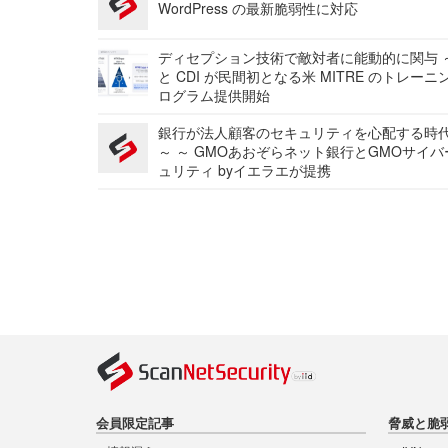
WordPress の最新脆弱性に対応
ディセプション技術で敵対者に能動的に関与 ～
と CDI が民間初となる米 MITRE のトレーニ
ログラム提供開始
銀行が法人顧客のセキュリティを心配する時
～ ～ GMOあおぞらネット銀行とGMOサイ
ュリティ byイエラエが提携
会員限定記事
脅威と脆