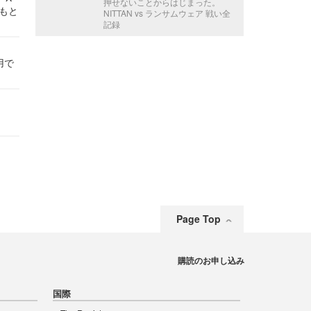
押せないことからはじまった。
かもと
NITTAN vs ランサムウェア 戦い全
件
記録
用で
Page Top
購読のお申し込み
国際