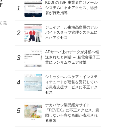
客
KDDI の ISP 事業者向けメール
システムに不正アクセス、総務
省が行政指導
て発
ジェイアール東海高島屋のアル
バイトスタッフ管理システムに
不正アクセス
ADサーバ上のデータが外部へ転
送されたと判断 ～ 精電舎電子工
業にランサムウェア攻撃
シミックヘルスケア・インステ
ィテュートが運営を受託してい
る患者支援サービスに不正アク
セス
ナカバヤシ製品紹介サイト
「REVEX」に不正アクセス、意
図しない不審な画面が表示され
る事象