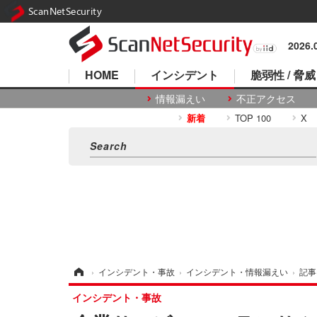
ScanNetSecurity
2026
HOME
インシデント
脆弱性 / 脅威
情報漏えい
不正アクセス
新着
TOP 100
X
ホーム
›
インシデント・事故
›
インシデント・情報漏えい
›
記事
インシデント・事故