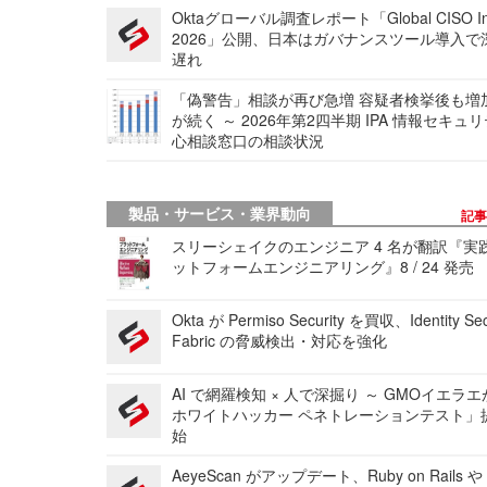
Oktaグローバル調査レポート「Global CISO Ins
2026」公開、日本はガバナンスツール導入で
遅れ
「偽警告」相談が再び急増 容疑者検挙後も増
が続く ～ 2026年第2四半期 IPA 情報セキュ
心相談窓口の相談状況
製品・サービス・業界動向
記
スリーシェイクのエンジニア 4 名が翻訳『実
ットフォームエンジニアリング』8 / 24 発売
Okta が Permiso Security を買収、Identity Sec
Fabric の脅威検出・対応を強化
AI で網羅検知 × 人で深掘り ～ GMOイエラエ
ホワイトハッカー ペネトレーションテスト」
始
AeyeScan がアップデート、Ruby on Rails や