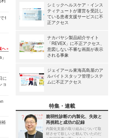
的利
シミックヘルスケア・インス
ティテュートが運営を受託し
ている患者支援サービスに不
で1
正アクセス
ナカバヤシ製品紹介サイト
「REVEX」に不正アクセス、
覧へ
意図しない不審な画面が表示
される事象
a」
ジェイアール東海高島屋のア
ルバイトスタッフ管理システ
1日に
ムに不正アクセス
ショ
n
特集・連載
脆弱性診断の内製化、失敗と
飼裕
再挑戦と成功の記録
内製化支援の取り組みについて取
材させて欲しいと頼んでいたのだ