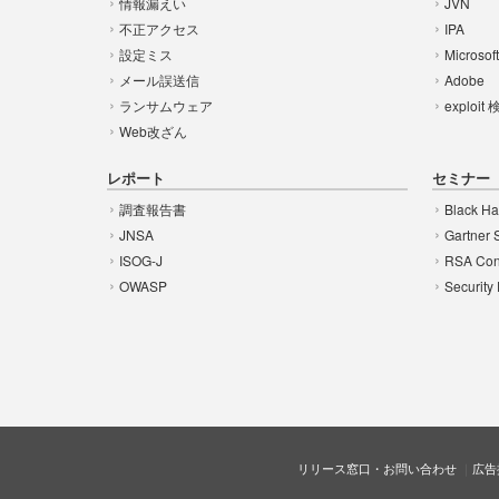
情報漏えい
JVN
不正アクセス
IPA
設定ミス
Microsof
メール誤送信
Adobe
ランサムウェア
exploit
Web改ざん
レポート
セミナー
調査報告書
Black Ha
JNSA
Gartner 
ISOG-J
RSA Con
OWASP
Security
リリース窓口・お問い合わせ
広告