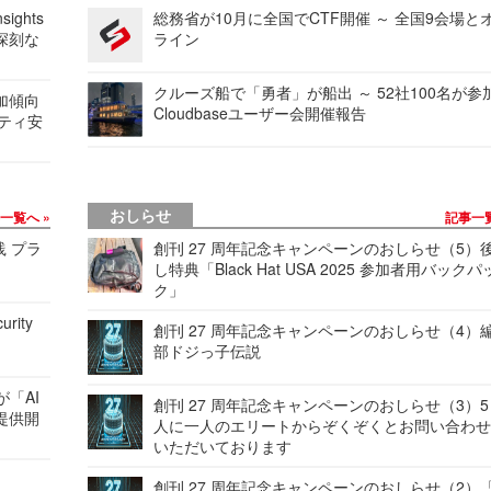
ights
総務省が10月に全国でCTF開催 ～ 全国9会場と
深刻な
ライン
クルーズ船で「勇者」が船出 ～ 52社100名が参
加傾向
Cloudbaseユーザー会開催報告
リティ安
おしらせ
事一覧へ
記事一
践 プラ
創刊 27 周年記念キャンペーンのおしらせ（5）
し特典「Black Hat USA 2025 参加者用バックパ
ク」
urity
創刊 27 周年記念キャンペーンのおしらせ（4）
部ドジっ子伝説
が「AI
創刊 27 周年記念キャンペーンのおしらせ（3）5
提供開
人に一人のエリートからぞくぞくとお問い合わ
いただいております
創刊 27 周年記念キャンペーンのおしらせ（2）「