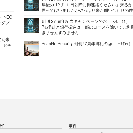
年後の 12 月 1 日以降に御連絡ください」来る
思ってはいましたがやっぱり来た問い合わせの
 NEC
創刊 27 周年記念キャンペーンのおしらせ（1）
ングプ
PayPal と銀行振込は一部のコースを除いてご利
きませんすみません
代到来
ScanNetSecurity 創刊27周年御礼の辞（上野宣）
バーセキ
弱性
事件