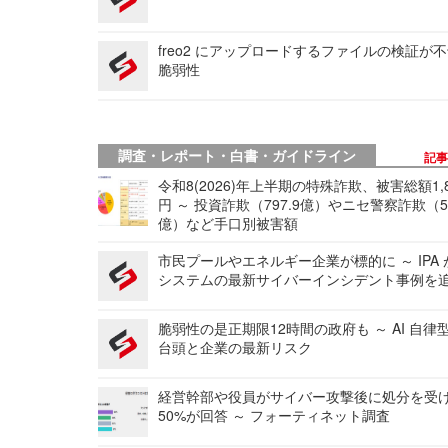
freo2 にアップロードするファイルの検証が
脆弱性
調査・レポート・白書・ガイドライン
記
令和8(2026)年上半期の特殊詐欺、被害総額1,
円 ～ 投資詐欺（797.9億）やニセ警察詐欺（50
億）など手口別被害額
市民プールやエネルギー企業が標的に ～ IPA
システムの最新サイバーインシデント事例を
脆弱性の是正期限12時間の政府も ～ AI 自律
台頭と企業の最新リスク
経営幹部や役員がサイバー攻撃後に処分を受
50%が回答 ～ フォーティネット調査