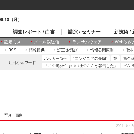
.08.10（月）
調査レポート / 白書
講演 / セミナー
新技術 /
設定ミス
メール誤送信
ランサムウェア
Web改ざ
RSS
情報提供
訂正 お詫び
情報公開原則
取材
ハッカー協会
"エンジニアの楽園"
愛
賞金
注目検索ワード
「この脆弱性は〇〇社の△△が報告した」
ペン
›
写真・画像
2024.10.4 Fr