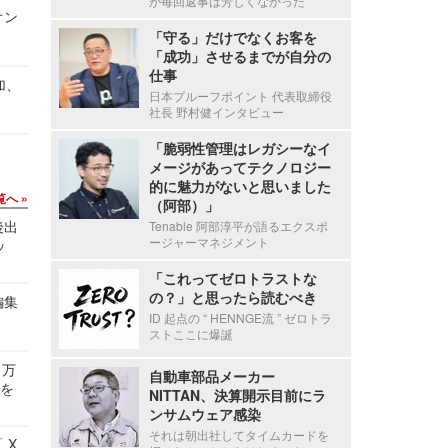
が毎回返事は芳しくなかった
オン
「守る」だけでなくお客を
「成功」させるまでが自分の
仕事
加、
日本プルーフポイント 代表取締役
社長 野村健インタビュー
「脆弱性管理はレガシーなイ
メージがあってテクノロジー
的に魅力がないと思いました
覧へ
（阿部）」
後出
Tenable 阿部淳平が語るエクスポ
ージャーマネジメント
ッ
「これってゼロトラストな
の？」と思ったら読むべき
編集
ID 起点の “ HENNGE流 ” ゼロトラ
ストここに爆誕
 万
自動車部品メーカー
せを
NITTAN、決算開示目前にラ
ンサムウェア感染
それは朝出社してタイムカードを
 X