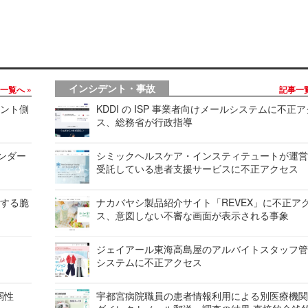
インシデント・事故
事一覧へ
記事一
アント側
KDDI の ISP 事業者向けメールシステムに不正
ス、総務省が行政指導
カレンダー
シミックヘルスケア・インスティテュートが運
受託している患者支援サービスに不正アクセス
に関する脆
ナカバヤシ製品紹介サイト「REVEX」に不正ア
ス、意図しない不審な画面が表示される事象
ジェイアール東海高島屋のアルバイトスタッフ
システムに不正アクセス
脆弱性
宇都宮病院職員の患者情報利用による別医療機