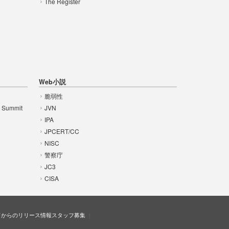
The Register
Web小説
脆弱性
t Summit
JVN
IPA
JPCERT/CC
NISC
警察庁
JC3
CISA
ドからのリリース情報
スタッフ募集