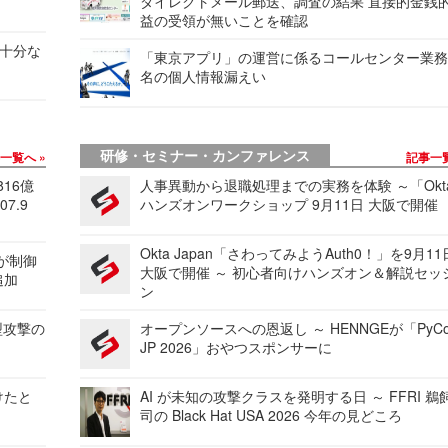
ダイレクトメール郵送、調査の結果 直接的金銭
益の受領が無いことを確認
不十分な
「東京アプリ」の運営に係るコールセンター業務
名の個人情報漏えい
研修・セミナー・カンファレンス
事一覧へ
記事一
816億
人事異動から退職処理までの実務を体験 ～「Okt
7.9
ハンズオンワークショップ 9月11日 大阪で開催
Okta Japan「さわってみようAuth0！」を9月1
 が制御
大阪で開催 ～ 初心者向けハンズオン＆解説セッ
追加
ン
型攻撃の
オープンソースへの恩返し ～ HENNGEが「PyCo
JP 2026」おやつスポンサーに
けたと
AI が未知の攻撃クラスを発明する日 ～ FFRI 鵜
司の Black Hat USA 2026 今年の見どころ