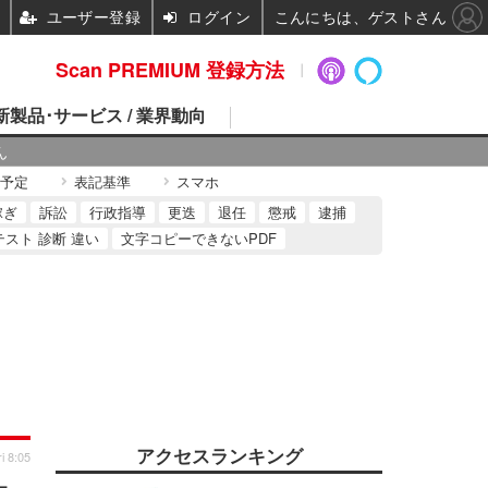
ユーザー登録
ログイン
こんにちは、ゲストさん
Scan PREMIUM 登録方法
 新製品･サービス / 業界動向
ん
予定
表記基準
スマホ
稼ぎ
訴訟
行政指導
更迭
退任
懲戒
逮捕
テスト 診断 違い
文字コピーできないPDF
アクセスランキング
i 8:05