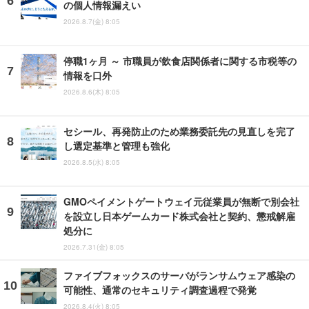
の個人情報漏えい
2026.8.7(金) 8:05
停職1ヶ月 ～ 市職員が飲食店関係者に関する市税等の
情報を口外
2026.8.6(木) 8:05
セシール、再発防止のため業務委託先の見直しを完了
し選定基準と管理も強化
2026.8.5(水) 8:05
GMOペイメントゲートウェイ元従業員が無断で別会社
を設立し日本ゲームカード株式会社と契約、懲戒解雇
処分に
2026.7.31(金) 8:05
ファイブフォックスのサーバがランサムウェア感染の
可能性、通常のセキュリティ調査過程で発覚
2026.8.4(火) 8:05