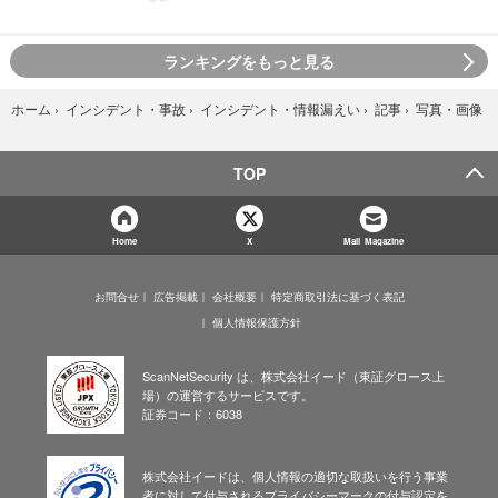
ランキングをもっと見る
写真・画像
ホーム
›
インシデント・事故
›
インシデント・情報漏えい
›
記事
›
TOP
Home
X
Mail Magazine
お問合せ
広告掲載
会社概要
特定商取引法に基づく表記
個人情報保護方針
ScanNetSecurity は、株式会社イード（東証グロース上
場）の運営するサービスです。
証券コード：6038
株式会社イードは、個人情報の適切な取扱いを行う事業
者に対して付与されるプライバシーマークの付与認定を