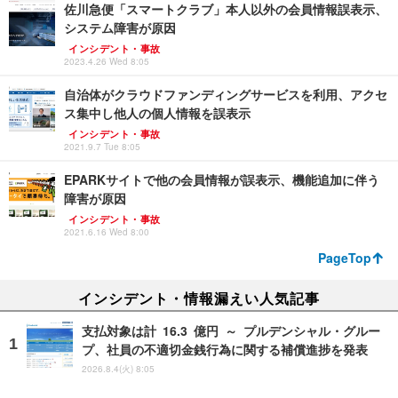
佐川急便「スマートクラブ」本人以外の会員情報誤表示、
システム障害が原因
インシデント・事故
2023.4.26 Wed 8:05
自治体がクラウドファンディングサービスを利用、アクセ
ス集中し他人の個人情報を誤表示
インシデント・事故
2021.9.7 Tue 8:05
EPARKサイトで他の会員情報が誤表示、機能追加に伴う
障害が原因
インシデント・事故
2021.6.16 Wed 8:00
PageTop
インシデント・情報漏えい人気記事
支払対象は計 16.3 億円 ～ プルデンシャル・グルー
プ、社員の不適切金銭行為に関する補償進捗を発表
2026.8.4(火) 8:05