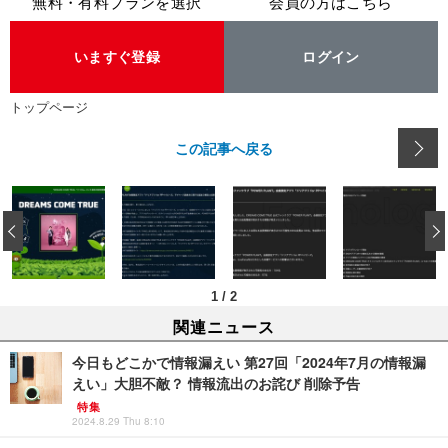
無料・有料プランを選択
会員の方はこちら
いますぐ登録
ログイン
トップページ
この記事へ戻る
‹
1
/
2
関連ニュース
今日もどこかで情報漏えい 第27回「2024年7月の情報漏
えい」大胆不敵？ 情報流出のお詫び 削除予告
特集
2024.8.29 Thu 8:10