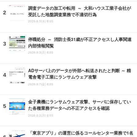
調査データの加工や転用 ～ 大和ハウス工業子会社が
受託した地盤調査業務で不適切行為
2026.8.5(水) 8:05
停職処分 ～ 消防士長31歳が不正アクセスし人事関連
内部情報閲覧
2026.8.3(月) 8:05
ADサーバ上のデータが外部へ転送されたと判断 ～ 精
電舎電子工業にランサムウェア攻撃
2026.8.7(金) 8:05
金子農機にランサムウェア攻撃、サーバに保存してい
た各種業務データへの不正アクセスを確認
2026.8.3(月) 8:05
「東京アプリ」の運営に係るコールセンター業務で1名