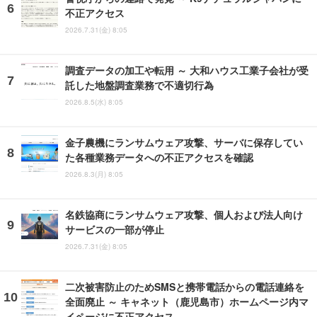
不正アクセス
2026.7.31(金) 8:05
調査データの加工や転用 ～ 大和ハウス工業子会社が受
託した地盤調査業務で不適切行為
2026.8.5(水) 8:05
金子農機にランサムウェア攻撃、サーバに保存してい
た各種業務データへの不正アクセスを確認
2026.8.3(月) 8:05
名鉄協商にランサムウェア攻撃、個人および法人向け
サービスの一部が停止
2026.7.31(金) 8:05
二次被害防止のためSMSと携帯電話からの電話連絡を
全面廃止 ～ キャネット（鹿児島市）ホームページ内マ
イページに不正アクセス