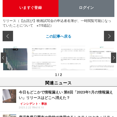
いますぐ登録
ログイン
リリース（【お詫び】映画試写会の申込者名簿が、一時閲覧可能になっ
ていたことについて ※7/5追記）
この記事へ戻る
‹
1
/
2
関連ニュース
今日もどこかで情報漏えい 第8回「2023年1月の情報漏え
い」リリースはどこへ消えた？
インシデント・事故
2023.2.22 Wed 8:10