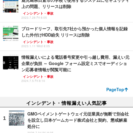
鹿児島県日置市の学校で使用するシステムにセキュリティ
上の問題、リリースは削除
インシデント・事故
2023.7.28 Fri 8:05
ブロードリーフ、取引先7社から預かった個人情報を記録
した外付けHDD紛失 リリースは削除
インシデント・事故
2023.1.11 Wed 8:05
情報漏えいによる電話番号変更や引っ越し費用、漏えい元
企業が負担 ～ Google フォーム設定ミスでオーディショ
ン応募者情報が閲覧可能に
インシデント・事故
2024.7.5 Fri 8:10
PageTop
インシデント・情報漏えい人気記事
GMOペイメントゲートウェイ元従業員が無断で別会社
を設立し日本ゲームカード株式会社と契約、懲戒解雇
処分に
2026.7.31(金) 8:05