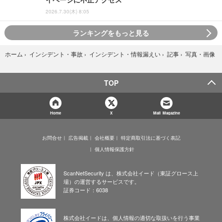
2026.7.30(木) 8:05
ランキングをもっと見る
写真・画像
ホーム
›
インシデント・事故
›
インシデント・情報漏えい
›
記事
›
TOP
Home
X
Mail Magazine
お問合せ
広告掲載
会社概要
特定商取引法に基づく表記
個人情報保護方針
ScanNetSecurity は、株式会社イード（東証グロース上
場）の運営するサービスです。
証券コード：6038
株式会社イードは、個人情報の適切な取扱いを行う事業