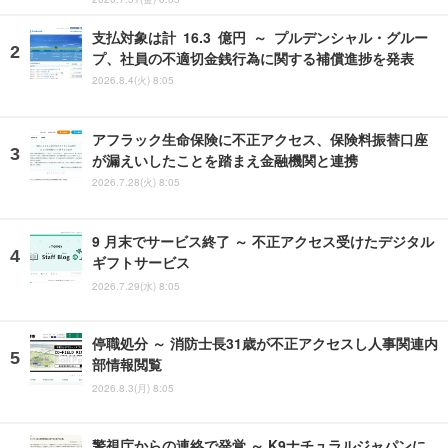
支払対象は計 16.3 億円 ～ プルデンシャル・グルー
プ、社員の不適切金銭行為に関する補償進捗を発表
2026.8.4(火) 8:05
アフラック生命保険に不正アクセス、保険料振替口座
が漏えいしたことを踏まえ金融機関と連携
2026.7.28(火) 8:05
9 月末でサービス終了 ～ 不正アクセス受けたデジタル
ギフトサービス
2026.7.29(水) 8:05
停職処分 ～ 消防士長31歳が不正アクセスし人事関連内
部情報閲覧
2026.8.3(月) 8:05
警視庁からの連絡で発覚 ～ K9ナチュラルジャパンに