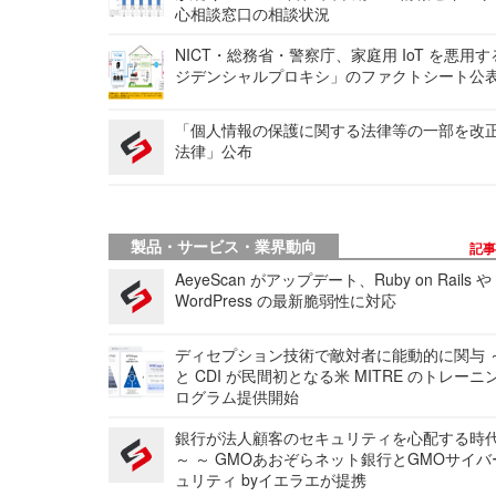
心相談窓口の相談状況
NICT・総務省・警察庁、家庭用 IoT を悪用
ジデンシャルプロキシ」のファクトシート公
「個人情報の保護に関する法律等の一部を改
法律」公布
製品・サービス・業界動向
記
AeyeScan がアップデート、Ruby on Rails や
WordPress の最新脆弱性に対応
ディセプション技術で敵対者に能動的に関与 ～
と CDI が民間初となる米 MITRE のトレーニ
ログラム提供開始
銀行が法人顧客のセキュリティを心配する時
～ ～ GMOあおぞらネット銀行とGMOサイ
ュリティ byイエラエが提携