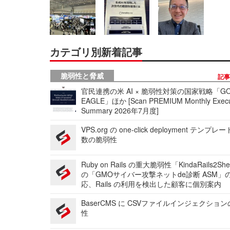
カテゴリ別新着記事
脆弱性と脅威
記
官民連携の米 AI × 脆弱性対策の国家戦略「GO
EAGLE」ほか [Scan PREMIUM Monthly Execu
Summary 2026年7月度]
VPS.org の one-click deployment テンプ
数の脆弱性
Ruby on Rails の重大脆弱性「KindaRails2Sh
の「GMOサイバー攻撃ネットde診断 ASM」
応、Rails の利用を検出した顧客に個別案内
BaserCMS に CSVファイルインジェクショ
性