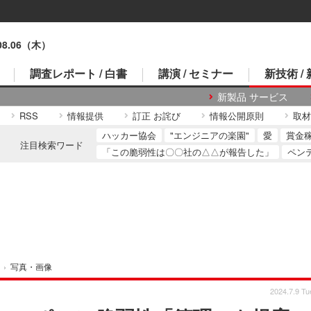
.08.06（木）
調査レポート / 白書
講演 / セミナー
新技術 /
新製品 サービス
RSS
情報提供
訂正 お詫び
情報公開原則
取材
ハッカー協会
"エンジニアの楽園"
愛
賞金
注目検索ワード
「この脆弱性は〇〇社の△△が報告した」
ペン
›
写真・画像
2024.7.9 Tu