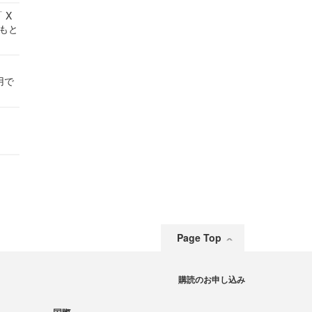
 X
かもと
件
用で
Page Top
購読のお申し込み