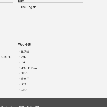
国際
The Register
Web小説
脆弱性
t Summit
JVN
IPA
JPCERT/CC
NISC
警察庁
JC3
CISA
ドからのリリース情報
スタッフ募集