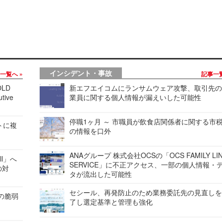
インシデント・事故
事一覧へ
記事一
LD
新エフエイコムにランサムウェア攻撃、取引先
tive
業員に関する個人情報が漏えいした可能性
停職1ヶ月 ～ 市職員が飲食店関係者に関する市
レートに複
の情報を口外
ANAグループ 株式会社OCSの「OCS FAMILY LI
ell」へ
SERVICE」に不正アクセス、一部の個人情報・
の対
タが流出した可能性
セシール、再発防止のため業務委託先の見直し
ンの脆弱
了し選定基準と管理も強化