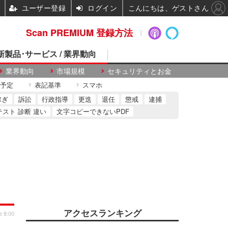
ユーザー登録
ログイン
こんにちは、ゲストさん
Scan PREMIUM 登録方法
 新製品･サービス / 業界動向
業界動向
市場規模
セキュリティとお金
予定
表記基準
スマホ
稼ぎ
訴訟
行政指導
更迭
退任
懲戒
逮捕
テスト 診断 違い
文字コピーできないPDF
アクセスランキング
e 8:00