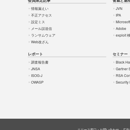
会員限定記事
脅威と脆
情報漏えい
JVN
不正アクセス
IPA
設定ミス
Microsof
メール誤送信
Adobe
ランサムウェア
exploit
Web改ざん
レポート
セミナー
調査報告書
Black Ha
JNSA
Gartner 
ISOG-J
RSA Con
OWASP
Security
リリース窓口・お問い合わせ
広告