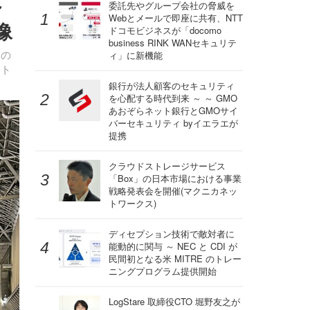
～
委託先やグループ会社の脅威を
Webとメールで即座に共有、NTT
画像
ドコモビジネスが「docomo
business RINK WANセキュリテ
トの
ィ」に新機能
クト
銀行が法人顧客のセキュリティ
を心配する時代到来 ～ ～ GMO
あおぞらネット銀行とGMOサイ
バーセキュリティ byイエラエが
提携
クラウドストレージサービス
「Box」の日本市場における事業
戦略発表会を開催(マクニカネッ
トワークス)
ディセプション技術で敵対者に
能動的に関与 ～ NEC と CDI が
民間初となる米 MITRE のトレー
ニングプログラム提供開始
LogStare 取締役CTO 堀野友之が