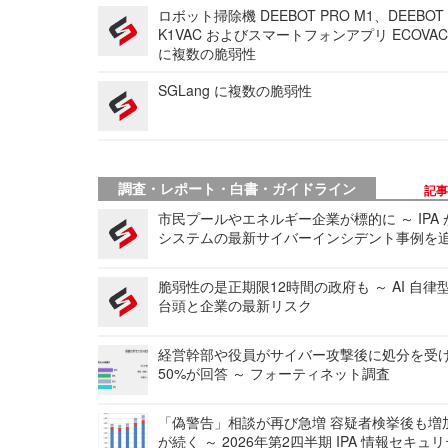
ロボット掃除機 DEEBOT PRO M1、DEEBOT
K1VAC およびスマートフォンアプリ ECOVAC
に複数の脆弱性
SGLang に複数の脆弱性
調査・レポート・白書・ガイドライン
記
市民プールやエネルギー企業が標的に ～ IPA
システムの最新サイバーインシデント事例を
脆弱性の是正期限12時間の政府も ～ AI 自律
台頭と企業の最新リスク
経営幹部や役員がサイバー攻撃後に処分を受
50%が回答 ～ フォーティネット調査
「偽警告」相談が再び急増 容疑者検挙後も増
が続く ～ 2026年第2四半期 IPA 情報セキュ