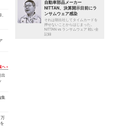
自動車部品メーカー
NITTAN、決算開示目前にラ
ンサムウェア感染
加、
それは朝出社してタイムカードを
押せないことからはじまった。
NITTAN vs ランサムウェア 戦い全
記録
ア
覧へ
後出
ッ
編集
 万
せを