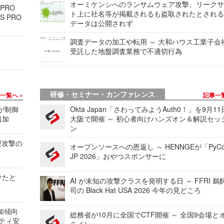
オーミケンシへのランサムウェア攻撃、リーク
 PRO
ト上に社名等が掲載されるも盗取されたとされ
S PRO
データは公開されず
調査データの加工や転用 ～ 大和ハウス工業子会
受託した地盤調査業務で不適切行為
研修・セミナー・カンファレンス
事一覧へ
記事一
 が制御
Okta Japan「さわってみようAuth0！」を9月1
追加
大阪で開催 ～ 初心者向けハンズオン＆解説セッ
ン
型攻撃の
オープンソースへの恩返し ～ HENNGEが「PyCo
JP 2026」おやつスポンサーに
けたと
AI が未知の攻撃クラスを発明する日 ～ FFRI 鵜
司の Black Hat USA 2026 今年の見どころ
加傾向
総務省が10月に全国でCTF開催 ～ 全国9会場と
リティ安
ライン