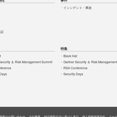
弱性
事件
インシデント・事故
t
 検証
特集
t
Black Hat
Security ＆ Risk Management Summit
Gartner Security ＆ Risk Managemen
ference
RSA Conference
 Days
Security Days
掲載のお問い合わせ
会社概要
特定商取引法に基づく表記
個人情報保護方針
イー