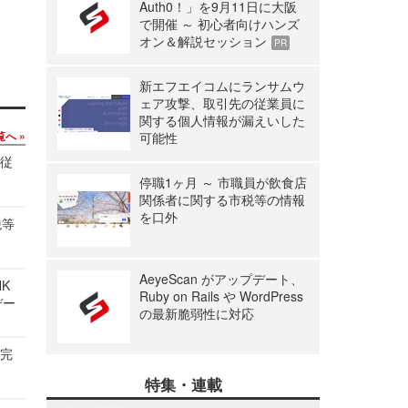
Auth0！」を9月11日に大阪
で開催 ～ 初心者向けハンズ
オン＆解説セッション
PR
新エフエイコムにランサムウ
ェア攻撃、取引先の従業員に
関する個人情報が漏えいした
覧へ
可能性
の従
停職1ヶ月 ～ 市職員が飲食店
関係者に関する市税等の情報
を口外
税等
AeyeScan がアップデート、
NK
Ruby on Rails や WordPress
デー
の最新脆弱性に対応
を完
特集・連載