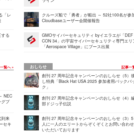
する「レ
クルーズ船で「勇者」が船出 ～ 52社100名が参
表
Cloudbaseユーザー会開催報告
正する
GMOサイバーセキュリティ byイエラエが「DEF
CON 34」の宇宙サイバーセキュリティ専門エリ
「Aerospace Village」にブース出展
おしらせ
事一覧へ
記事一
創刊 27 周年記念キャンペーンのおしらせ（5）
し特典「Black Hat USA 2025 参加者用バックパ
ク」
 NEC
創刊 27 周年記念キャンペーンのおしらせ（4）
ングプ
部ドジっ子伝説
代到来
創刊 27 周年記念キャンペーンのおしらせ（3）5
バーセキ
人に一人のエリートからぞくぞくとお問い合わ
いただいております