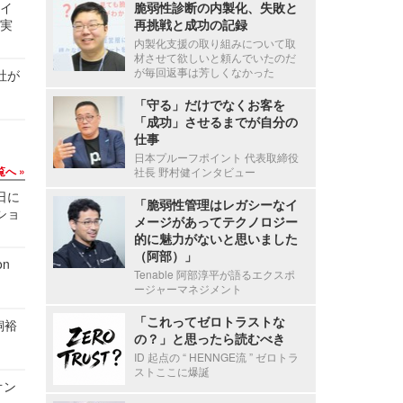
サイ
脆弱性診断の内製化、失敗と
る実
再挑戦と成功の記録
内製化支援の取り組みについて取
材させて欲しいと頼んでいたのだ
が毎回返事は芳しくなかった
社が
「守る」だけでなくお客を
「成功」させるまでが自分の
仕事
日本プルーフポイント 代表取締役
覧へ
社長 野村健インタビュー
1日に
「脆弱性管理はレガシーなイ
ショ
メージがあってテクノロジー
的に魅力がないと思いました
（阿部）」
n
Tenable 阿部淳平が語るエクスポ
ージャーマネジメント
「これってゼロトラストな
飼裕
の？」と思ったら読むべき
ID 起点の “ HENNGE流 ” ゼロトラ
ストここに爆誕
オン