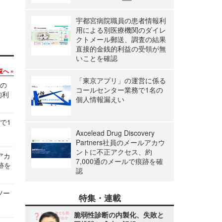
宇都宮病院職員の患者情報利
用による別医療機関のダイレ
クトメール郵送、調査の結果
直接的金銭的利益の受領が無
いことを確認
覧へ
「東京アプリ」の運営に係る
関の
コールセンター業務で1名の
的利
個人情報漏えい
で1
Axcelead Drug Discovery
Partners社員のメールアカウ
ントに不正アクセス、約
ルアカ
7,000通のメールで痕跡を確
跡を
認
ツー
特集・連載
脆弱性診断の内製化、失敗と