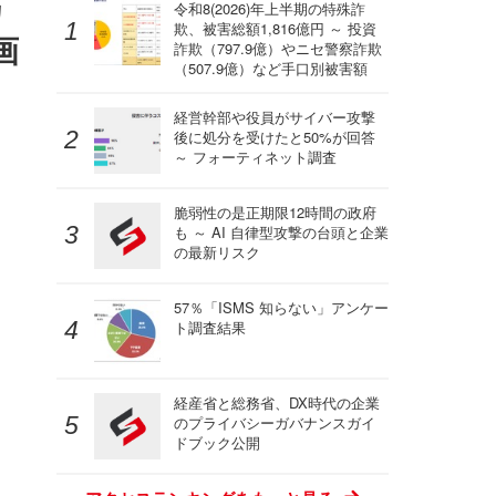
カ
令和8(2026)年上半期の特殊詐
欺、被害総額1,816億円 ～ 投資
画
詐欺（797.9億）やニセ警察詐欺
（507.9億）など手口別被害額
経営幹部や役員がサイバー攻撃
後に処分を受けたと50%が回答
～ フォーティネット調査
脆弱性の是正期限12時間の政府
も ～ AI 自律型攻撃の台頭と企業
の最新リスク
57％「ISMS 知らない」アンケー
ト調査結果
経産省と総務省、DX時代の企業
のプライバシーガバナンスガイ
ドブック公開