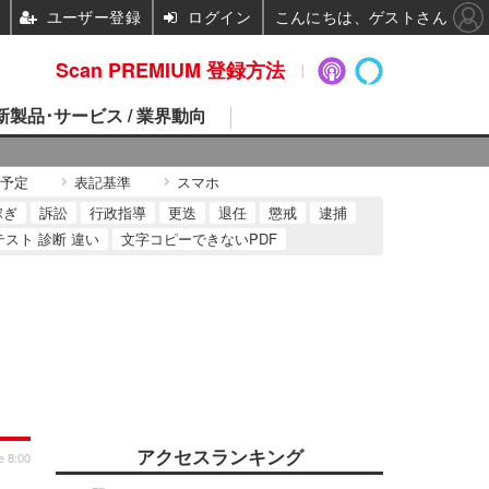
ユーザー登録
ログイン
こんにちは、ゲストさん
Scan PREMIUM 登録方法
 新製品･サービス / 業界動向
予定
表記基準
スマホ
稼ぎ
訴訟
行政指導
更迭
退任
懲戒
逮捕
テスト 診断 違い
文字コピーできないPDF
アクセスランキング
e 8:00