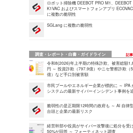
ロボット掃除機 DEEBOT PRO M1、DEEBOT
K1VAC およびスマートフォンアプリ ECOVAC
に複数の脆弱性
SGLang に複数の脆弱性
調査・レポート・白書・ガイドライン
記
令和8(2026)年上半期の特殊詐欺、被害総額1,
円 ～ 投資詐欺（797.9億）やニセ警察詐欺（50
億）など手口別被害額
市民プールやエネルギー企業が標的に ～ IPA
システムの最新サイバーインシデント事例を
脆弱性の是正期限12時間の政府も ～ AI 自律
台頭と企業の最新リスク
経営幹部や役員がサイバー攻撃後に処分を受
50%が回答 ～ フォーティネット調査