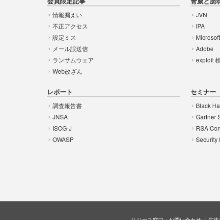
会員限定記事
脅威と脆
情報漏えい
JVN
不正アクセス
IPA
設定ミス
Microsof
メール誤送信
Adobe
ランサムウェア
exploit
Web改ざん
レポート
セミナー
調査報告書
Black Ha
JNSA
Gartner 
ISOG-J
RSA Con
OWASP
Security
リリース窓口・お問い合わせ
広告