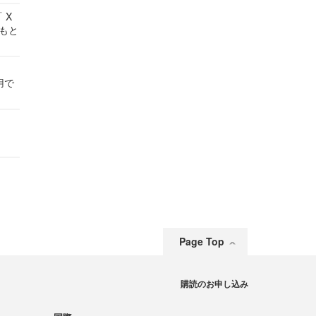
 X
かもと
件
用で
Page Top
購読のお申し込み