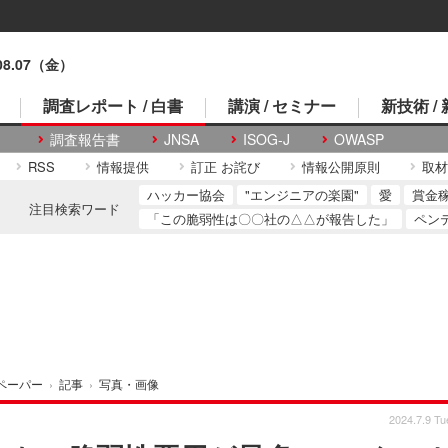
.08.07（金）
調査レポート / 白書
講演 / セミナー
新技術 /
調査報告書
JNSA
ISOG-J
OWASP
RSS
情報提供
訂正 お詫び
情報公開原則
取材
ハッカー協会
"エンジニアの楽園"
愛
賞金
注目検索ワード
「この脆弱性は〇〇社の△△が報告した」
ペン
ペーパー
›
記事
›
写真・画像
2024.7.9 Tu