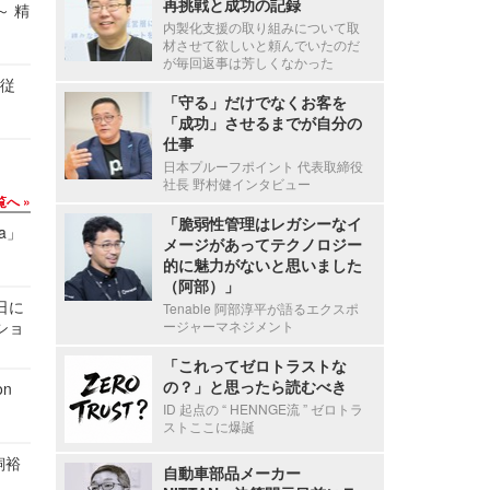
再挑戦と成功の記録
～ 精
内製化支援の取り組みについて取
材させて欲しいと頼んでいたのだ
が毎回返事は芳しくなかった
の従
「守る」だけでなくお客を
「成功」させるまでが自分の
仕事
日本プルーフポイント 代表取締役
社長 野村健インタビュー
覧へ
「脆弱性管理はレガシーなイ
a」
メージがあってテクノロジー
的に魅力がないと思いました
（阿部）」
1日に
Tenable 阿部淳平が語るエクスポ
ショ
ージャーマネジメント
「これってゼロトラストな
の？」と思ったら読むべき
n
ID 起点の “ HENNGE流 ” ゼロトラ
ストここに爆誕
飼裕
自動車部品メーカー