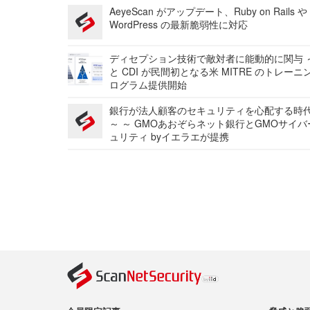
AeyeScan がアップデート、Ruby on Rails や
WordPress の最新脆弱性に対応
ディセプション技術で敵対者に能動的に関与 ～
と CDI が民間初となる米 MITRE のトレーニ
ログラム提供開始
銀行が法人顧客のセキュリティを心配する時
～ ～ GMOあおぞらネット銀行とGMOサイ
ュリティ byイエラエが提携