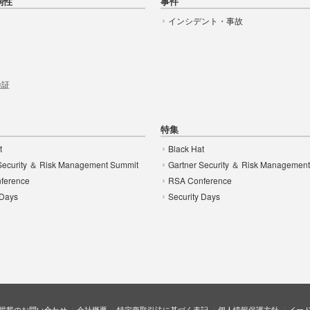
弱性
事件
インシデント・事故
t
 検証
特集
t
Black Hat
Security ＆ Risk Management Summit
Gartner Security ＆ Risk Managemen
ference
RSA Conference
 Days
Security Days
掲載のお問い合わせ
会社概要
特定商取引法に基づく表記
個人情報保護方針
イー