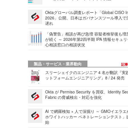
Oktaグローバル調査レポート「Global CISO Ins
2026」公開、日本はガバナンスツール導入で
遅れ
「偽警告」相談が再び急増 容疑者検挙後も増
が続く ～ 2026年第2四半期 IPA 情報セキュ
心相談窓口の相談状況
製品・サービス・業界動向
記
スリーシェイクのエンジニア 4 名が翻訳『実
ットフォームエンジニアリング』8 / 24 発売
Okta が Permiso Security を買収、Identity Sec
Fabric の脅威検出・対応を強化
AI で網羅検知 × 人で深掘り ～ GMOイエラエ
ホワイトハッカー ペネトレーションテスト」
始