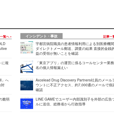
インシデント・事故
事一覧へ
記事一
LD
宇都宮病院職員の患者情報利用による別医療機
tive
ダイレクトメール郵送、調査の結果 直接的金銭
益の受領が無いことを確認
レートに複
「東京アプリ」の運営に係るコールセンター業務
名の個人情報漏えい
ell」へ
Axcelead Drug Discovery Partners社員のメー
の対
ウントに不正アクセス、約7,000通のメールで痕
確認
ンの脆弱
LINE GAMEでユーザー内部識別子を外部の広告
ルに送信、総務省から行政指導