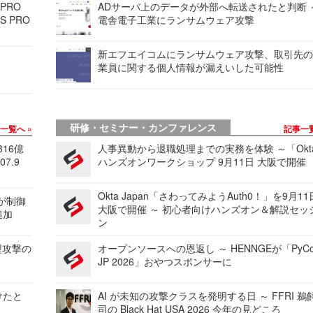
 PRO
ADサーバ上のデータが外部へ転送されたと判断 
S PRO
電舎電子工業にランサムウェア攻撃
新エフエイコムにランサムウェア攻撃、取引先
業員に関する個人情報が漏えいした可能性
研修・セミナー・カンファレンス
事一覧へ
記事一
816億
人事異動から退職処理までの実務を体験 ～「Okt
7.9
ハンズオンワークショップ 9月11日 大阪で開催
Okta Japan「さわってみようAuth0！」を9月1
 が制御
大阪で開催 ～ 初心者向けハンズオン＆解説セッ
追加
ン
型攻撃の
オープンソースへの恩返し ～ HENNGEが「PyCo
JP 2026」おやつスポンサーに
けたと
AI が未知の攻撃クラスを発明する日 ～ FFRI 鵜
司の Black Hat USA 2026 今年の見どころ