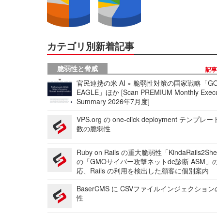
カテゴリ別新着記事
脆弱性と脅威
記
官民連携の米 AI × 脆弱性対策の国家戦略「GO
EAGLE」ほか [Scan PREMIUM Monthly Execu
Summary 2026年7月度]
VPS.org の one-click deployment テンプ
数の脆弱性
Ruby on Rails の重大脆弱性「KindaRails2Sh
の「GMOサイバー攻撃ネットde診断 ASM」
応、Rails の利用を検出した顧客に個別案内
BaserCMS に CSVファイルインジェクショ
性