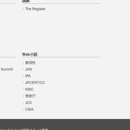
国際
The Register
Web小説
脆弱性
t Summit
JVN
IPA
JPCERT/CC
NISC
警察庁
JC3
CISA
ドからのリリース情報
スタッフ募集