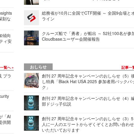
ights
総務省が10月に全国でCTF開催 ～ 全国9会場と
深刻な
ライン
クルーズ船で「勇者」が船出 ～ 52社100名が参
加傾向
Cloudbaseユーザー会開催報告
リティ安
おしらせ
事一覧へ
記事一
践 プラ
創刊 27 周年記念キャンペーンのおしらせ（5）
し特典「Black Hat USA 2025 参加者用バックパ
ク」
urity
創刊 27 周年記念キャンペーンのおしらせ（4）
部ドジっ子伝説
が「AI
創刊 27 周年記念キャンペーンのおしらせ（3）5
提供開
人に一人のエリートからぞくぞくとお問い合わ
いただいております