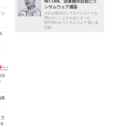
NITTAN、決算開示目前にラ
ンサムウェア感染
オン
それは朝出社してタイムカードを
押せないことからはじまった。
NITTAN vs ランサムウェア 戦い全
記録
加、
覧へ
後出
ッ
編集
 万
せを