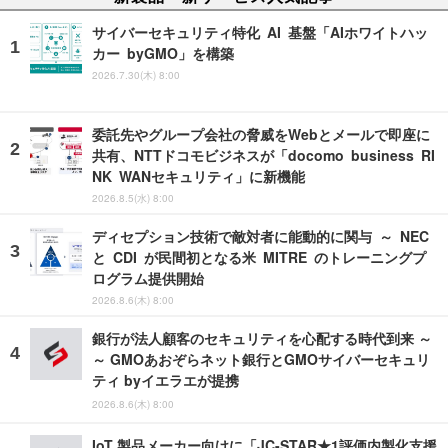
サイバーセキュリティ特化 AI 基盤「AIホワイトハッ
カー byGMO」を構築
2026.7.30(木) 8:00
委託先やグループ会社の脅威をWebとメールで即座に
共有、NTTドコモビジネスが「docomo business RI
NK WANセキュリティ」に新機能
2026.8.5(水) 8:00
ディセプション技術で敵対者に能動的に関与 ～ NEC
と CDI が民間初となる米 MITRE のトレーニングプ
ログラム提供開始
2026.8.6(木) 8:00
銀行が法人顧客のセキュリティを心配する時代到来 ～
～ GMOあおぞらネット銀行とGMOサイバーセキュリ
ティ byイエラエが提携
2026.8.6(木) 8:00
IoT 製品メーカー向けに「JC-STAR★1評価内製化支援