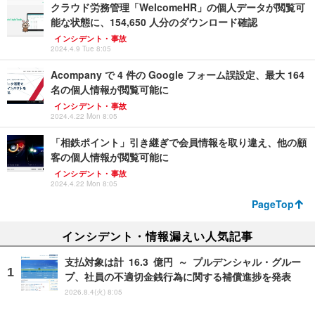
クラウド労務管理「WelcomeHR」の個人データが閲覧可
能な状態に、154,650 人分のダウンロード確認
インシデント・事故
2024.4.9 Tue 8:05
Acompany で 4 件の Google フォーム誤設定、最大 164
名の個人情報が閲覧可能に
インシデント・事故
2024.4.22 Mon 8:05
「相鉄ポイント」引き継ぎで会員情報を取り違え、他の顧
客の個人情報が閲覧可能に
インシデント・事故
2024.4.22 Mon 8:05
PageTop
インシデント・情報漏えい人気記事
支払対象は計 16.3 億円 ～ プルデンシャル・グルー
プ、社員の不適切金銭行為に関する補償進捗を発表
2026.8.4(火) 8:05