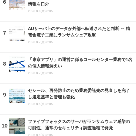
情報を口外
2026.8.6(木) 8:05
ADサーバ上のデータが外部へ転送されたと判断 ～ 精
電舎電子工業にランサムウェア攻撃
2026.8.7(金) 8:05
「東京アプリ」の運営に係るコールセンター業務で1名
の個人情報漏えい
2026.8.7(金) 8:05
セシール、再発防止のため業務委託先の見直しを完了
し選定基準と管理も強化
2026.8.5(水) 8:05
ファイブフォックスのサーバがランサムウェア感染の
可能性、通常のセキュリティ調査過程で発覚
2026.8.4(火) 8:05