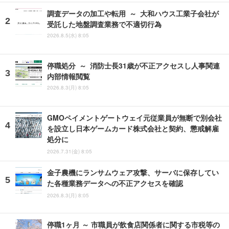
調査データの加工や転用 ～ 大和ハウス工業子会社が
受託した地盤調査業務で不適切行為
2026.8.5(水) 8:05
停職処分 ～ 消防士長31歳が不正アクセスし人事関連
内部情報閲覧
2026.8.3(月) 8:05
GMOペイメントゲートウェイ元従業員が無断で別会社
を設立し日本ゲームカード株式会社と契約、懲戒解雇
処分に
2026.7.31(金) 8:05
金子農機にランサムウェア攻撃、サーバに保存してい
た各種業務データへの不正アクセスを確認
2026.8.3(月) 8:05
停職1ヶ月 ～ 市職員が飲食店関係者に関する市税等の