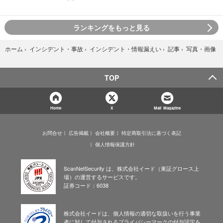
ランキングをもっと見る
写真・画像
ホーム
›
インシデント・事故
›
インシデント・情報漏えい
›
記事
›
TOP
Home
X
Mail Magazine
お問合せ
広告掲載
会社概要
特定商取引法に基づく表記
個人情報保護方針
ScanNetSecurity は、株式会社イード（東証グロース上
場）の運営するサービスです。
証券コード：6038
株式会社イードは、個人情報の適切な取扱いを行う事業
者に対して付与されるプライバシーマークの付与認定を