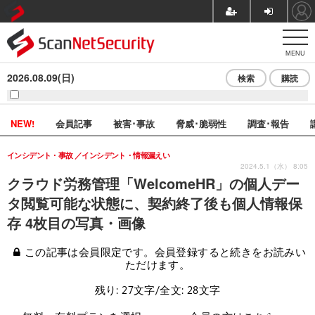
MENU
2026.08.09(日)
検索
購読
NEW!
会員記事
被害･事故
脅威･脆弱性
調査･報告
インシデント・事故
インシデント・情報漏えい
2024.5.1（水） 8:05
クラウド労務管理「WelcomeHR」の個人デー
タ閲覧可能な状態に、契約終了後も個人情報保
存 4枚目の写真・画像
この記事は会員限定です。会員登録すると続きをお読みい
ただけます。
残り: 27文字/全文: 28文字