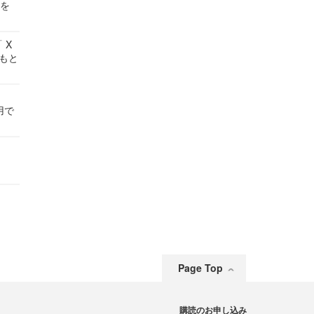
せを
 X
かもと
件
用で
Page Top
購読のお申し込み