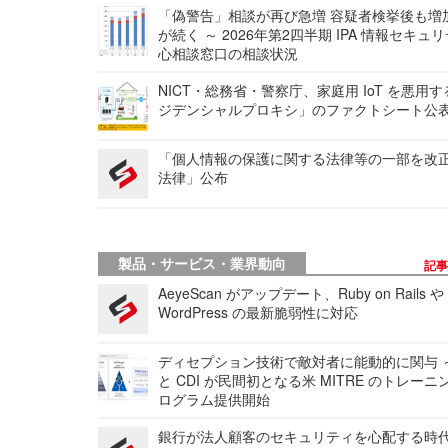
「偽警告」相談が再び急増 容疑者検挙後も増
が続く ～ 2026年第2四半期 IPA 情報セキュ
心相談窓口の相談状況
NICT・総務省・警察庁、家庭用 IoT を悪用
ジデンシャルプロキシ」のファクトシート公
「個人情報の保護に関する法律等の一部を改
法律」公布
製品・サービス・業界動向
記
AeyeScan がアップデート、Ruby on Rails や
WordPress の最新脆弱性に対応
ディセプション技術で敵対者に能動的に関与 ～
と CDI が民間初となる米 MITRE のトレーニ
ログラム提供開始
銀行が法人顧客のセキュリティを心配する時