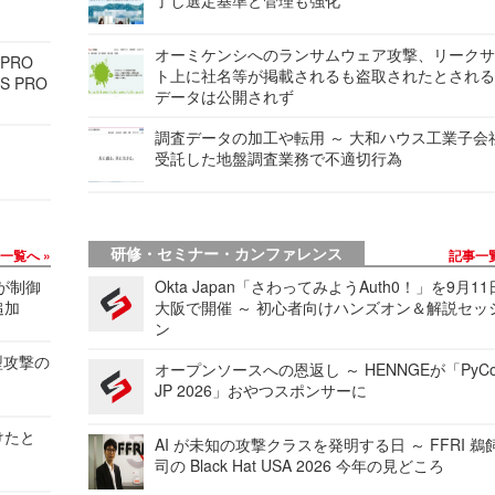
オーミケンシへのランサムウェア攻撃、リーク
 PRO
ト上に社名等が掲載されるも盗取されたとされ
S PRO
データは公開されず
調査データの加工や転用 ～ 大和ハウス工業子会
受託した地盤調査業務で不適切行為
研修・セミナー・カンファレンス
事一覧へ
記事一
 が制御
Okta Japan「さわってみようAuth0！」を9月1
追加
大阪で開催 ～ 初心者向けハンズオン＆解説セッ
ン
型攻撃の
オープンソースへの恩返し ～ HENNGEが「PyCo
JP 2026」おやつスポンサーに
けたと
AI が未知の攻撃クラスを発明する日 ～ FFRI 鵜
司の Black Hat USA 2026 今年の見どころ