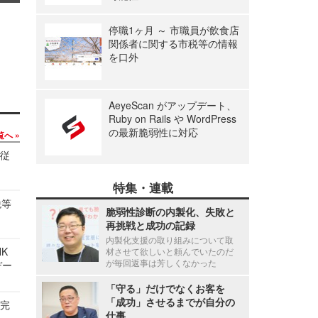
停職1ヶ月 ～ 市職員が飲食店
関係者に関する市税等の情報
を口外
AeyeScan がアップデート、
Ruby on Rails や WordPress
の最新脆弱性に対応
覧へ
の従
特集・連載
税等
脆弱性診断の内製化、失敗と
再挑戦と成功の記録
内製化支援の取り組みについて取
NK
材させて欲しいと頼んでいたのだ
が毎回返事は芳しくなかった
デー
「守る」だけでなくお客を
「成功」させるまでが自分の
を完
仕事