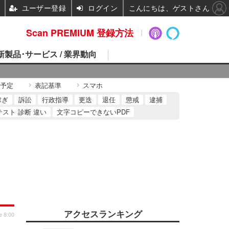
ユーザー登録
ログイン
こんにちは、ゲストさん
Scan PREMIUM 登録方法
 新製品･サービス / 業界動向
予定
表記基準
スマホ
稼ぎ
訴訟
行政指導
更迭
退任
懲戒
逮捕
テスト 診断 違い
文字コピーできないPDF
アクセスランキング
e 8:00