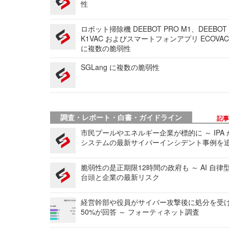
性
ロボット掃除機 DEEBOT PRO M1、DEEBOT
K1VAC およびスマートフォンアプリ ECOVAC
に複数の脆弱性
SGLang に複数の脆弱性
調査・レポート・白書・ガイドライン
記
市民プールやエネルギー企業が標的に ～ IPA
システムの最新サイバーインシデント事例を
脆弱性の是正期限12時間の政府も ～ AI 自律
台頭と企業の最新リスク
経営幹部や役員がサイバー攻撃後に処分を受
50%が回答 ～ フォーティネット調査