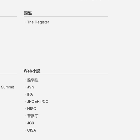
国際
The Register
Web小説
脆弱性
t Summit
JVN
IPA
JPCERT/CC
NISC
警察庁
JC3
CISA