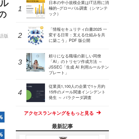
プル
日本の中小規模企業はIT活用に消
極的--グローバル調査（シマンテ
目の
ック）
「情報セキュリティ白書2025 一
変する日常：支える仕組みを共
本語版
に築こう」PDF 版公開
頼りになる職場の新しい同僚
「AI」のトリセツ作成方法 ～
JSSEC「生成 AI 利用ルールテン
プレート」
従業員1,100人の企業で1ヶ月約
15件のメール関連インシデント
発生 ～ バラクーダ調査
アクセスランキングをもっと見る
最新記事