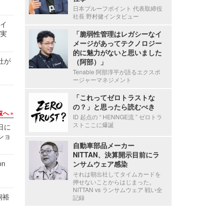
日本プルーフポイント 代表取締役
社長 野村健インタビュー
サイ
る実
「脆弱性管理はレガシーなイ
メージがあってテクノロジー
的に魅力がないと思いました
社が
（阿部）」
Tenable 阿部淳平が語るエクスポ
ージャーマネジメント
「これってゼロトラストな
の？」と思ったら読むべき
覧へ
ID 起点の “ HENNGE流 ” ゼロトラ
ストここに爆誕
1日に
ショ
自動車部品メーカー
NITTAN、決算開示目前にラ
n
ンサムウェア感染
それは朝出社してタイムカードを
押せないことからはじまった。
NITTAN vs ランサムウェア 戦い全
飼裕
記録