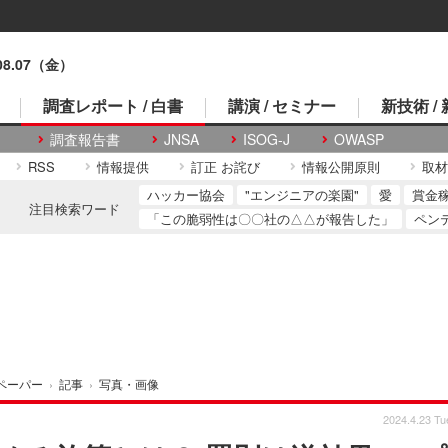
.08.07（金）
調査レポート / 白書
講演 / セミナー
新技術 /
調査報告書
JNSA
ISOG-J
OWASP
RSS
情報提供
訂正 お詫び
情報公開原則
取材
ハッカー協会
"エンジニアの楽園"
愛
賞金
注目検索ワード
「この脆弱性は〇〇社の△△が報告した」
ペン
ペーパー
›
記事
›
写真・画像
2024.4.23 Tu