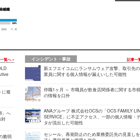
インシデント・事故
事一覧へ
記事一
LD
新エフエイコムにランサムウェア攻撃、取引先
tive
業員に関する個人情報が漏えいした可能性
停職1ヶ月 ～ 市職員が飲食店関係者に関する市
レートに複
の情報を口外
ANAグループ 株式会社OCSの「OCS FAMILY LI
ell」へ
SERVICE」に不正アクセス、一部の個人情報・
の対
タが流出した可能性
セシール、再発防止のため業務委託先の見直し
ンの脆弱
了し選定基準と管理も強化