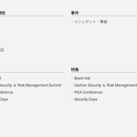
弱性
事件
インシデント・事故
t
 検証
特集
t
Black Hat
Security ＆ Risk Management Summit
Gartner Security ＆ Risk Managemen
ference
RSA Conference
 Days
Security Days