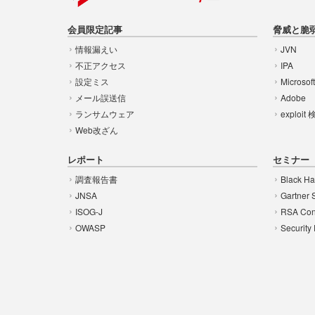
会員限定記事
脅威と脆
情報漏えい
JVN
不正アクセス
IPA
設定ミス
Microsof
メール誤送信
Adobe
ランサムウェア
exploit
Web改ざん
レポート
セミナー
調査報告書
Black Ha
JNSA
Gartner 
ISOG-J
RSA Con
OWASP
Security