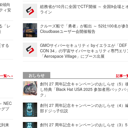
加傾向
総務省が10月に全国でCTF開催 ～ 全国9会場と
リティ安
ライン
する「レ
クルーズ船で「勇者」が船出 ～ 52社100名が参
表
Cloudbaseユーザー会開催報告
正する
GMOサイバーセキュリティ byイエラエが「DEF
CON 34」の宇宙サイバーセキュリティ専門エリ
「Aerospace Village」にブース出展
おしらせ
事一覧へ
記事一
創刊 27 周年記念キャンペーンのおしらせ（5）
し特典「Black Hat USA 2025 参加者用バックパ
ク」
 NEC
創刊 27 周年記念キャンペーンのおしらせ（4）
ングプ
部ドジっ子伝説
代到来
創刊 27 周年記念キャンペーンのおしらせ（3）5