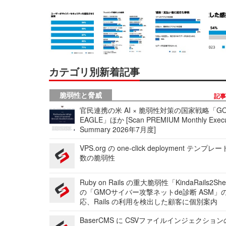
カテゴリ別新着記事
脆弱性と脅威
記
官民連携の米 AI × 脆弱性対策の国家戦略「GO
EAGLE」ほか [Scan PREMIUM Monthly Execu
Summary 2026年7月度]
VPS.org の one-click deployment テンプ
数の脆弱性
Ruby on Rails の重大脆弱性「KindaRails2Sh
の「GMOサイバー攻撃ネットde診断 ASM」
応、Rails の利用を検出した顧客に個別案内
BaserCMS に CSVファイルインジェクショ