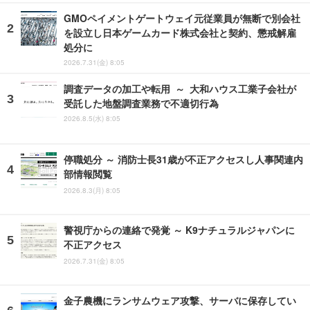
GMOペイメントゲートウェイ元従業員が無断で別会社
を設立し日本ゲームカード株式会社と契約、懲戒解雇
処分に
2026.7.31(金) 8:05
調査データの加工や転用 ～ 大和ハウス工業子会社が
受託した地盤調査業務で不適切行為
2026.8.5(水) 8:05
停職処分 ～ 消防士長31歳が不正アクセスし人事関連内
部情報閲覧
2026.8.3(月) 8:05
警視庁からの連絡で発覚 ～ K9ナチュラルジャパンに
不正アクセス
2026.7.31(金) 8:05
金子農機にランサムウェア攻撃、サーバに保存してい