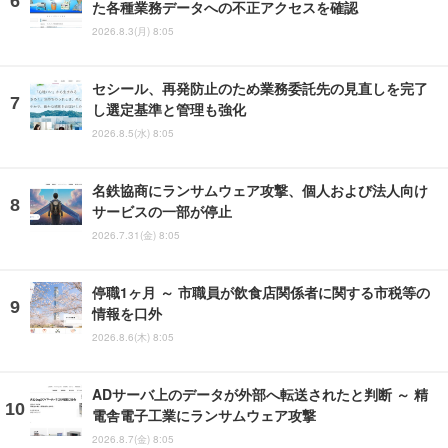
た各種業務データへの不正アクセスを確認
2026.8.3(月) 8:05
セシール、再発防止のため業務委託先の見直しを完了
し選定基準と管理も強化
2026.8.5(水) 8:05
名鉄協商にランサムウェア攻撃、個人および法人向け
サービスの一部が停止
2026.7.31(金) 8:05
停職1ヶ月 ～ 市職員が飲食店関係者に関する市税等の
情報を口外
2026.8.6(木) 8:05
ADサーバ上のデータが外部へ転送されたと判断 ～ 精
電舎電子工業にランサムウェア攻撃
2026.8.7(金) 8:05