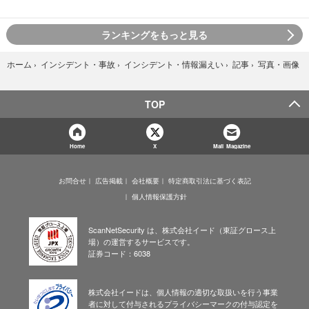
ランキングをもっと見る
写真・画像
ホーム
›
インシデント・事故
›
インシデント・情報漏えい
›
記事
›
TOP
Home
X
Mail Magazine
お問合せ
広告掲載
会社概要
特定商取引法に基づく表記
個人情報保護方針
ScanNetSecurity は、株式会社イード（東証グロース上
場）の運営するサービスです。
証券コード：6038
株式会社イードは、個人情報の適切な取扱いを行う事業
者に対して付与されるプライバシーマークの付与認定を