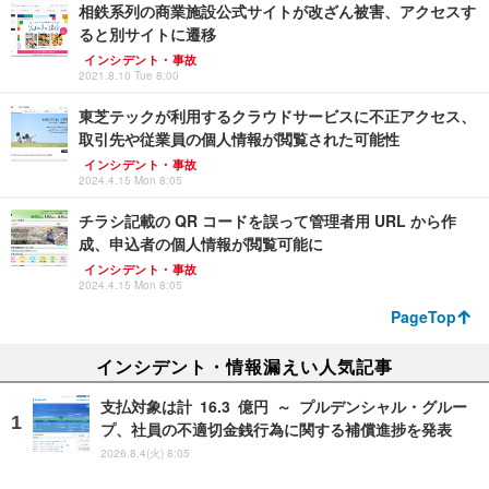
相鉄系列の商業施設公式サイトが改ざん被害、アクセスす
ると別サイトに遷移
インシデント・事故
2021.8.10 Tue 8:00
東芝テックが利用するクラウドサービスに不正アクセス、
取引先や従業員の個人情報が閲覧された可能性
インシデント・事故
2024.4.15 Mon 8:05
チラシ記載の QR コードを誤って管理者用 URL から作
成、申込者の個人情報が閲覧可能に
インシデント・事故
2024.4.15 Mon 8:05
PageTop
インシデント・情報漏えい人気記事
支払対象は計 16.3 億円 ～ プルデンシャル・グルー
プ、社員の不適切金銭行為に関する補償進捗を発表
2026.8.4(火) 8:05