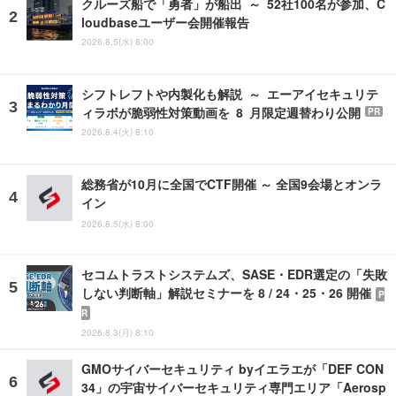
クルーズ船で「勇者」が船出 ～ 52社100名が参加、C
loudbaseユーザー会開催報告
2026.8.5(水) 8:00
シフトレフトや内製化も解説 ～ エーアイセキュリテ
ィラボが脆弱性対策動画を 8 月限定週替わり公開
PR
2026.8.4(火) 8:10
総務省が10月に全国でCTF開催 ～ 全国9会場とオンラ
イン
2026.8.5(水) 8:00
セコムトラストシステムズ、SASE・EDR選定の「失敗
しない判断軸」解説セミナーを 8 / 24・25・26 開催
P
R
2026.8.3(月) 8:10
GMOサイバーセキュリティ byイエラエが「DEF CON
34」の宇宙サイバーセキュリティ専門エリア「Aerosp