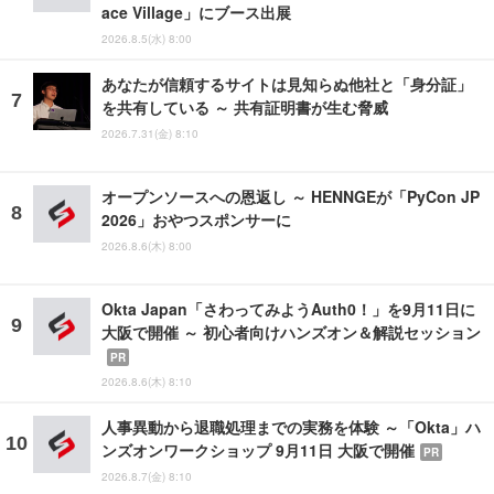
ace Village」にブース出展
2026.8.5(水) 8:00
あなたが信頼するサイトは見知らぬ他社と「身分証」
を共有している ～ 共有証明書が生む脅威
2026.7.31(金) 8:10
オープンソースへの恩返し ～ HENNGEが「PyCon JP
2026」おやつスポンサーに
2026.8.6(木) 8:00
Okta Japan「さわってみようAuth0！」を9月11日に
大阪で開催 ～ 初心者向けハンズオン＆解説セッション
PR
2026.8.6(木) 8:10
人事異動から退職処理までの実務を体験 ～「Okta」ハ
ンズオンワークショップ 9月11日 大阪で開催
PR
2026.8.7(金) 8:10