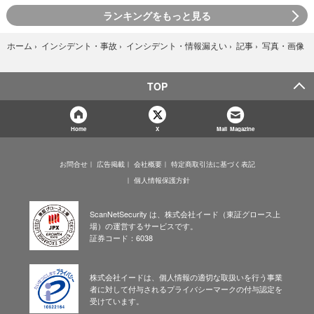
ランキングをもっと見る
写真・画像
ホーム
›
インシデント・事故
›
インシデント・情報漏えい
›
記事
›
TOP
Home
X
Mail Magazine
お問合せ
広告掲載
会社概要
特定商取引法に基づく表記
個人情報保護方針
ScanNetSecurity は、株式会社イード（東証グロース上
場）の運営するサービスです。
証券コード：6038
株式会社イードは、個人情報の適切な取扱いを行う事業
者に対して付与されるプライバシーマークの付与認定を
受けています。