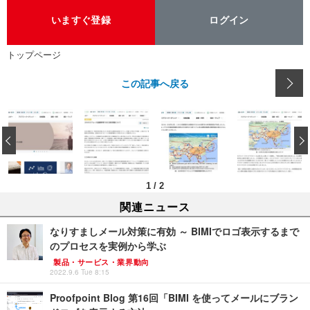
いますぐ登録
ログイン
トップページ
この記事へ戻る
‹
1
/
2
関連ニュース
なりすましメール対策に有効 ～ BIMIでロゴ表示するまで
のプロセスを実例から学ぶ
製品・サービス・業界動向
2022.9.6 Tue 8:15
Proofpoint Blog 第16回「BIMI を使ってメールにブラン