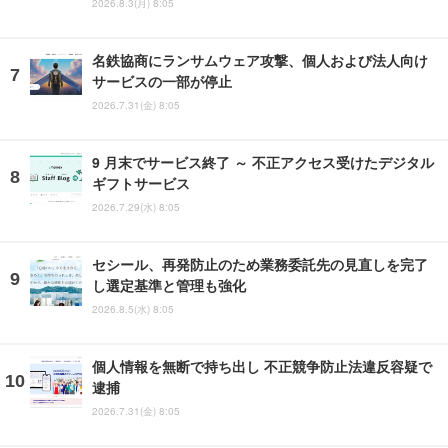
2026.8.3(月) 8:05
名鉄協商にランサムウェア攻撃、個人および法人向け
サービスの一部が停止
2026.7.31(金) 8:05
9 月末でサービス終了 ～ 不正アクセス受けたデジタル
ギフトサービス
2026.7.29(水) 8:05
セシール、再発防止のため業務委託先の見直しを完了
し選定基準と管理も強化
2026.8.5(水) 8:05
個人情報を無断で持ち出し 不正競争防止法違反容疑で
逮捕
2026.7.31(金) 8:05