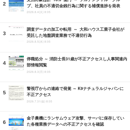
プ、社員の不適切金銭行為に関する補償進捗を発表
2026.8.4(火) 8:05
調査データの加工や転用 ～ 大和ハウス工業子会社が
受託した地盤調査業務で不適切行為
2026.8.5(水) 8:05
停職処分 ～ 消防士長31歳が不正アクセスし人事関連内
部情報閲覧
2026.8.3(月) 8:05
警視庁からの連絡で発覚 ～ K9ナチュラルジャパンに
不正アクセス
2026.7.31(金) 8:05
金子農機にランサムウェア攻撃、サーバに保存してい
た各種業務データへの不正アクセスを確認