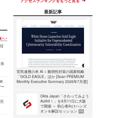
アクセスランキングをもっと見る
最新記事
覧へ
の従
税等
官民連携の米 AI × 脆弱性対策の国家戦略
「GOLD EAGLE」ほか [Scan PREMIUM
NK
Monthly Executive Summary 2026年7月度]
デー
Okta Japan「さわってみよう
Auth0！」を9月11日に大阪
を完
で開催 ～ 初心者向けハンズ
オン＆解説セッション
PR