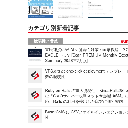
カテゴリ別新着記事
脆弱性と脅威
記
官民連携の米 AI × 脆弱性対策の国家戦略「GO
EAGLE」ほか [Scan PREMIUM Monthly Execu
Summary 2026年7月度]
VPS.org の one-click deployment テンプ
数の脆弱性
Ruby on Rails の重大脆弱性「KindaRails2Sh
の「GMOサイバー攻撃ネットde診断 ASM」
応、Rails の利用を検出した顧客に個別案内
BaserCMS に CSVファイルインジェクショ
性