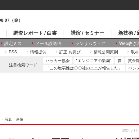
.08.07（金）
調査レポート / 白書
講演 / セミナー
新技術 /
設定ミス
メール誤送信
ランサムウェア
Web改ざ
RSS
情報提供
訂正 お詫び
情報公開原則
取材
ハッカー協会
"エンジニアの楽園"
愛
賞金
注目検索ワード
「この脆弱性は〇〇社の△△が報告した」
ペン
›
写真・画像
2024.3.1 Fr