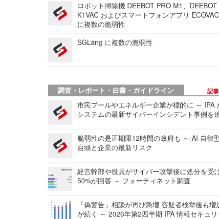
ロボット掃除機 DEEBOT PRO M1、DEEBOT
K1VAC およびスマートフォンアプリ ECOVAC
に複数の脆弱性
SGLang に複数の脆弱性
調査・レポート・白書・ガイドライン
記
市民プールやエネルギー企業が標的に ～ IPA
システムの最新サイバーインシデント事例を
脆弱性の是正期限12時間の政府も ～ AI 自律
台頭と企業の最新リスク
経営幹部や役員がサイバー攻撃後に処分を受
50%が回答 ～ フォーティネット調査
「偽警告」相談が再び急増 容疑者検挙後も増
が続く ～ 2026年第2四半期 IPA 情報セキュ