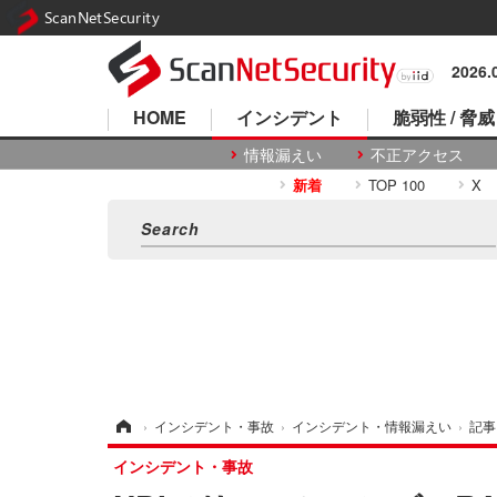
ScanNetSecurity
2026
HOME
インシデント
脆弱性 / 脅威
情報漏えい
不正アクセス
新着
TOP 100
X
ホーム
›
インシデント・事故
›
インシデント・情報漏えい
›
記事
インシデント・事故