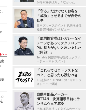
が毎回返事は芳しくなかった
「守る」だけでなくお客を
加、
「成功」させるまでが自分の
仕事
日本プルーフポイント 代表取締役
社長 野村健インタビュー
ア
「脆弱性管理はレガシーなイ
メージがあってテクノロジー
的に魅力がないと思いました
（阿部）」
覧へ
Tenable 阿部淳平が語るエクスポ
後出
ージャーマネジメント
ッ
「これってゼロトラストな
の？」と思ったら読むべき
編集
ID 起点の “ HENNGE流 ” ゼロトラ
ストここに爆誕
自動車部品メーカー
 万
NITTAN、決算開示目前にラ
せを
ンサムウェア感染
それは朝出社してタイムカードを