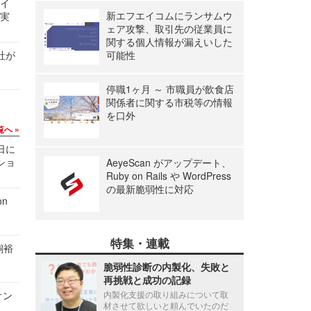
サイ
新エフエイコムにランサムウ
る実
ェア攻撃、取引先の従業員に
関する個人情報が漏えいした
社が
可能性
停職1ヶ月 ～ 市職員が飲食店
関係者に関する市税等の情報
を口外
覧へ
1日に
ショ
AeyeScan がアップデート、
Ruby on Rails や WordPress
の最新脆弱性に対応
n
特集・連載
飼裕
脆弱性診断の内製化、失敗と
再挑戦と成功の記録
オン
内製化支援の取り組みについて取
材させて欲しいと頼んでいたのだ