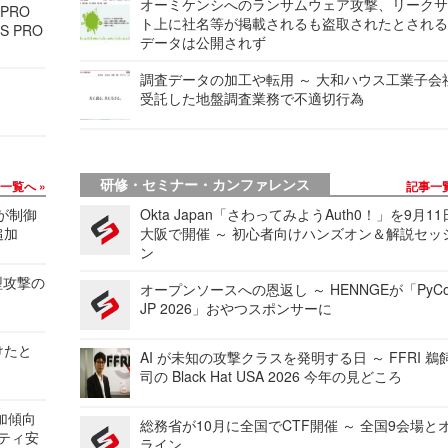
オーミケンシへのランサムウェア攻撃、リーク
 PRO
ト上に社名等が掲載されるも盗取されたとされ
S PRO
データは公開されず
調査データの加工や転用 ～ 大和ハウス工業子会
受託した地盤調査業務で不適切行為
研修・セミナー・カンファレンス
事一覧へ
記事一
 が制御
Okta Japan「さわってみようAuth0！」を9月1
追加
大阪で開催 ～ 初心者向けハンズオン＆解説セッ
ン
型攻撃の
オープンソースへの恩返し ～ HENNGEが「PyCo
JP 2026」おやつスポンサーに
けたと
AI が未知の攻撃クラスを発明する日 ～ FFRI 鵜
司の Black Hat USA 2026 今年の見どころ
加傾向
総務省が10月に全国でCTF開催 ～ 全国9会場と
リティ安
ライン