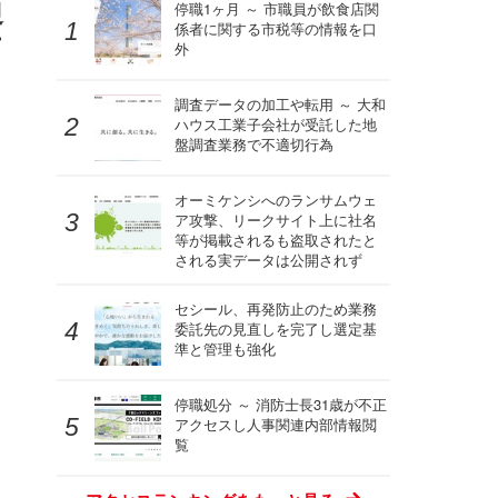
通
停職1ヶ月 ～ 市職員が飲食店関
係者に関する市税等の情報を口
画
外
調査データの加工や転用 ～ 大和
ハウス工業子会社が受託した地
盤調査業務で不適切行為
オーミケンシへのランサムウェ
ア攻撃、リークサイト上に社名
等が掲載されるも盗取されたと
される実データは公開されず
セシール、再発防止のため業務
委託先の見直しを完了し選定基
準と管理も強化
停職処分 ～ 消防士長31歳が不正
アクセスし人事関連内部情報閲
覧