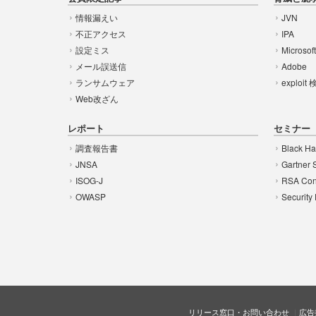
情報漏えい
JVN
不正アクセス
IPA
設定ミス
Microsof
メール誤送信
Adobe
ランサムウェア
exploit
Web改ざん
レポート
セミナー
調査報告書
Black Ha
JNSA
Gartner 
ISOG-J
RSA Con
OWASP
Security
リリース窓口・お問い合わせ
広告