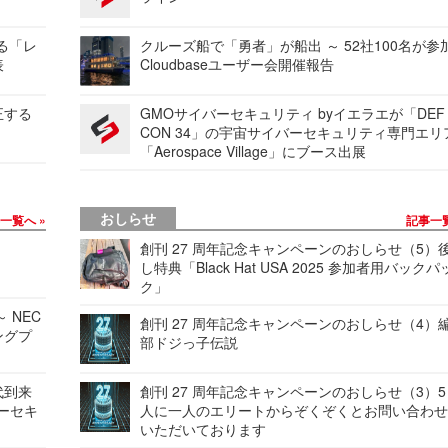
する「レ
クルーズ船で「勇者」が船出 ～ 52社100名が参
表
Cloudbaseユーザー会開催報告
正する
GMOサイバーセキュリティ byイエラエが「DEF
CON 34」の宇宙サイバーセキュリティ専門エリ
「Aerospace Village」にブース出展
おしらせ
事一覧へ
記事一
創刊 27 周年記念キャンペーンのおしらせ（5）
し特典「Black Hat USA 2025 参加者用バックパ
ク」
 NEC
創刊 27 周年記念キャンペーンのおしらせ（4）
ングプ
部ドジっ子伝説
代到来
創刊 27 周年記念キャンペーンのおしらせ（3）5
バーセキ
人に一人のエリートからぞくぞくとお問い合わ
いただいております