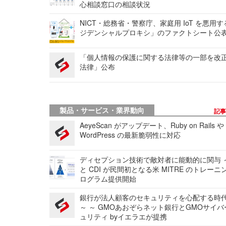
心相談窓口の相談状況
NICT・総務省・警察庁、家庭用 IoT を悪用
ジデンシャルプロキシ」のファクトシート公
「個人情報の保護に関する法律等の一部を改
法律」公布
製品・サービス・業界動向
記
AeyeScan がアップデート、Ruby on Rails や
WordPress の最新脆弱性に対応
ディセプション技術で敵対者に能動的に関与 ～
と CDI が民間初となる米 MITRE のトレーニ
ログラム提供開始
銀行が法人顧客のセキュリティを心配する時
～ ～ GMOあおぞらネット銀行とGMOサイ
ュリティ byイエラエが提携