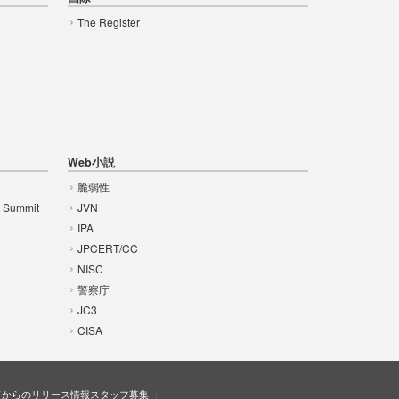
The Register
Web小説
脆弱性
t Summit
JVN
IPA
JPCERT/CC
NISC
警察庁
JC3
CISA
ドからのリリース情報
スタッフ募集