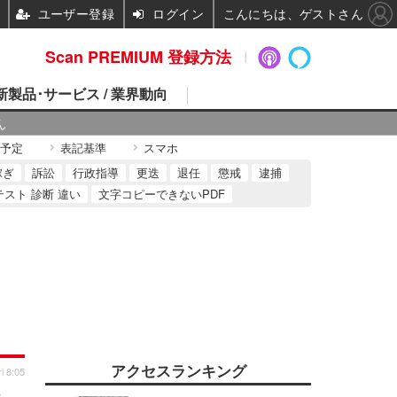
ユーザー登録
ログイン
こんにちは、ゲストさん
Scan PREMIUM 登録方法
 新製品･サービス / 業界動向
ん
予定
表記基準
スマホ
稼ぎ
訴訟
行政指導
更迭
退任
懲戒
逮捕
テスト 診断 違い
文字コピーできないPDF
アクセスランキング
i 8:05