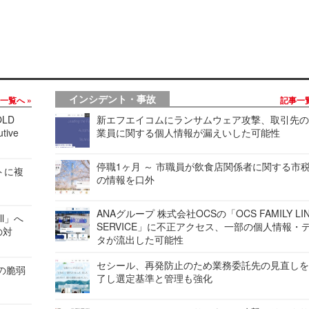
インシデント・事故
事一覧へ
記事一
LD
新エフエイコムにランサムウェア攻撃、取引先
tive
業員に関する個人情報が漏えいした可能性
停職1ヶ月 ～ 市職員が飲食店関係者に関する市
レートに複
の情報を口外
ANAグループ 株式会社OCSの「OCS FAMILY LI
ell」へ
SERVICE」に不正アクセス、一部の個人情報・
の対
タが流出した可能性
セシール、再発防止のため業務委託先の見直し
ンの脆弱
了し選定基準と管理も強化