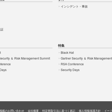
インシデント・事故
t
 検証
特集
t
Black Hat
Security ＆ Risk Management Summit
Gartner Security ＆ Risk Managemen
ference
RSA Conference
 Days
Security Days
掲載のお問い合わせ
会社概要
特定商取引法に基づく表記
個人情報保護方針
イー