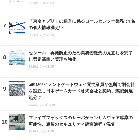
2026.8.6(木) 8:05
「東京アプリ」の運営に係るコールセンター業務で1名
の個人情報漏えい
2026.8.7(金) 8:05
セシール、再発防止のため業務委託先の見直しを完了
し選定基準と管理も強化
2026.8.5(水) 8:05
GMOペイメントゲートウェイ元従業員が無断で別会社
を設立し日本ゲームカード株式会社と契約、懲戒解雇
処分に
2026.7.31(金) 8:05
ファイブフォックスのサーバがランサムウェア感染の
可能性、通常のセキュリティ調査過程で発覚
2026.8.4(火) 8:05