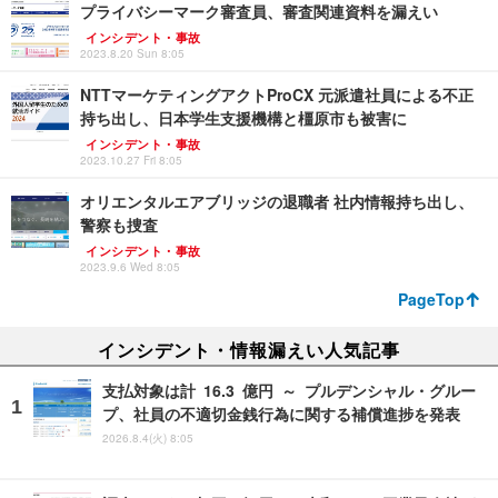
プライバシーマーク審査員、審査関連資料を漏えい
インシデント・事故
2023.8.20 Sun 8:05
NTTマーケティングアクトProCX 元派遣社員による不正
持ち出し、日本学生支援機構と橿原市も被害に
インシデント・事故
2023.10.27 Fri 8:05
オリエンタルエアブリッジの退職者 社内情報持ち出し、
警察も捜査
インシデント・事故
2023.9.6 Wed 8:05
PageTop
インシデント・情報漏えい人気記事
支払対象は計 16.3 億円 ～ プルデンシャル・グルー
プ、社員の不適切金銭行為に関する補償進捗を発表
2026.8.4(火) 8:05