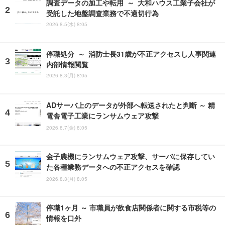
調査データの加工や転用 ～ 大和ハウス工業子会社が
受託した地盤調査業務で不適切行為
2026.8.5(水) 8:05
停職処分 ～ 消防士長31歳が不正アクセスし人事関連
内部情報閲覧
2026.8.3(月) 8:05
ADサーバ上のデータが外部へ転送されたと判断 ～ 精
電舎電子工業にランサムウェア攻撃
2026.8.7(金) 8:05
金子農機にランサムウェア攻撃、サーバに保存してい
た各種業務データへの不正アクセスを確認
2026.8.3(月) 8:05
停職1ヶ月 ～ 市職員が飲食店関係者に関する市税等の
情報を口外