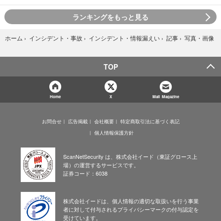
ランキングをもっと見る
写真・画像
ホーム
›
インシデント・事故
›
インシデント・情報漏えい
›
記事
›
TOP
Home
X
Mail Magazine
お問合せ
広告掲載
会社概要
特定商取引法に基づく表記
個人情報保護方針
ScanNetSecurity は、株式会社イード（東証グロース上
場）の運営するサービスです。
証券コード：6038
株式会社イードは、個人情報の適切な取扱いを行う事業
者に対して付与されるプライバシーマークの付与認定を
受けています。