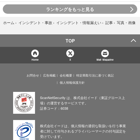
ランキングをもっと見る
写真・画像
ホーム
›
インシデント・事故
›
インシデント・情報漏えい
›
記事
›
TOP
Home
X
Mail Magazine
お問合せ
広告掲載
会社概要
特定商取引法に基づく表記
個人情報保護方針
ScanNetSecurity は、株式会社イード（東証グロース上
場）の運営するサービスです。
証券コード：6038
株式会社イードは、個人情報の適切な取扱いを行う事業
者に対して付与されるプライバシーマークの付与認定を
受けています。