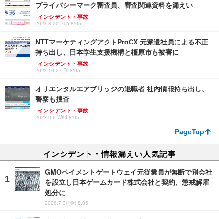
プライバシーマーク審査員、審査関連資料を漏えい
インシデント・事故
2023.8.20 Sun 8:05
NTTマーケティングアクトProCX 元派遣社員による不正
持ち出し、日本学生支援機構と橿原市も被害に
インシデント・事故
2023.10.27 Fri 8:05
オリエンタルエアブリッジの退職者 社内情報持ち出し、
警察も捜査
インシデント・事故
2023.9.6 Wed 8:05
PageTop
インシデント・情報漏えい人気記事
GMOペイメントゲートウェイ元従業員が無断で別会社
を設立し日本ゲームカード株式会社と契約、懲戒解雇
処分に
2026.7.31(金) 8:05