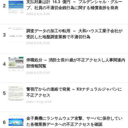
支払対象は計 16.3 億円 ～ プルデンシャル・グルー
プ、社員の不適切金銭行為に関する補償進捗を発表
2026.8.4(火) 8:05
調査データの加工や転用 ～ 大和ハウス工業子会社が
受託した地盤調査業務で不適切行為
2026.8.5(水) 8:05
停職処分 ～ 消防士長31歳が不正アクセスし人事関連内
部情報閲覧
2026.8.3(月) 8:05
警視庁からの連絡で発覚 ～ K9ナチュラルジャパンに
不正アクセス
2026.7.31(金) 8:05
金子農機にランサムウェア攻撃、サーバに保存してい
た各種業務データへの不正アクセスを確認