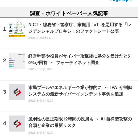
調査・ホワイトペーパー人気記事
NICT・総務省・警察庁、家庭用 IoT を悪用する「レ
ジデンシャルプロキシ」のファクトシート公表
2026.7.30(木) 8:00
経営幹部や役員がサイバー攻撃後に処分を受けたと5
0%が回答 ～ フォーティネット調査
2026.8.5(水) 8:00
市民プールやエネルギー企業が標的に ～ IPA が制御
システムの最新サイバーインシデント事例を追加
2026.8.6(木) 8:00
脆弱性の是正期限12時間の政府も ～ AI 自律型攻撃の
台頭と企業の最新リスク
2026.8.6(木) 8:00