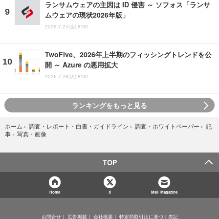
ランサムウェアの主因は ID 侵害 ～ ソフォス「ランサ
ムウェアの現状2026年版」
2026.7.24(金) 8:00
TwoFive、2026年上半期のフィッシングトレンドを公
開 ～ Azure の悪用拡大
2026.7.28(火) 8:00
ランキングをもっと見る
ホーム
›
調査・レポート・白書・ガイドライン
›
調査・ホワイトペーパー
›
記
写真・画像
事
›
TOP
Home
X
Mail Magazine
お問合せ
広告掲載
会社概要
特定商取引法に基づく表記