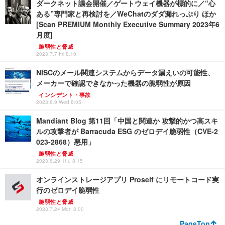
ダークネット議会開催／ゲートウェイ機器が標的に／“心
ある”専門家と再検討を／WeChatのダダ漏れっぷり ほか
[Scan PREMIUM Monthly Executive Summary 2023年6
月度]
脆弱性と脅威
2023.7.7 Fri 8:10
NISCのメール関連システムからデータ漏えいの可能性、
メーカーで確認できなかった機器の脆弱性が原因
インシデント・事故
2023.8.9 Wed 8:05
Mandiant Blog 第11回「中国と関連か 攻撃的かつ高スキ
ルの攻撃者が Barracuda ESG のゼロデイ脆弱性（CVE-2
023-2868）悪用」
脆弱性と脅威
2023.6.29 Thu 8:15
オンラインストレージアプリ Proself にリモートコード実
行のゼロデイ脆弱性
脆弱性と脅威
2023.7.24 Mon 8:00
PageTop