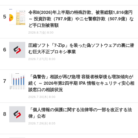
令和8(2026)年上半期の特殊詐欺、被害総額1,816億円
～ 投資詐欺（797.9億）やニセ警察詐欺（507.9億）な
ど手口別被害額
2026.8.7(金) 8:00
圧縮ソフト「7-Zip」を装った偽ソフトウェアの裏に潜
む巨大不正プロキシ事業
2026.7.27(月) 8:00
「偽警告」相談が再び急増 容疑者検挙後も増加傾向が
続く ～ 2026年第2四半期 IPA 情報セキュリティ安心相
談窓口の相談状況
2026.7.30(木) 8:00
「個人情報の保護に関する法律等の一部を改正する法
律」公布
2026.7.29(水) 8:05