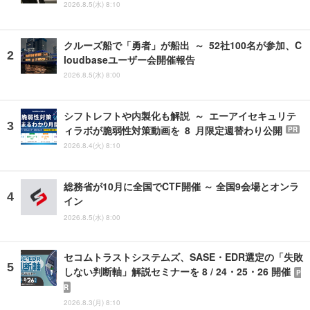
2026.8.5(水) 8:10
クルーズ船で「勇者」が船出 ～ 52社100名が参加、C
loudbaseユーザー会開催報告
2026.8.5(水) 8:00
シフトレフトや内製化も解説 ～ エーアイセキュリテ
ィラボが脆弱性対策動画を 8 月限定週替わり公開
PR
2026.8.4(火) 8:10
総務省が10月に全国でCTF開催 ～ 全国9会場とオンラ
イン
2026.8.5(水) 8:00
セコムトラストシステムズ、SASE・EDR選定の「失敗
しない判断軸」解説セミナーを 8 / 24・25・26 開催
P
R
2026.8.3(月) 8:10