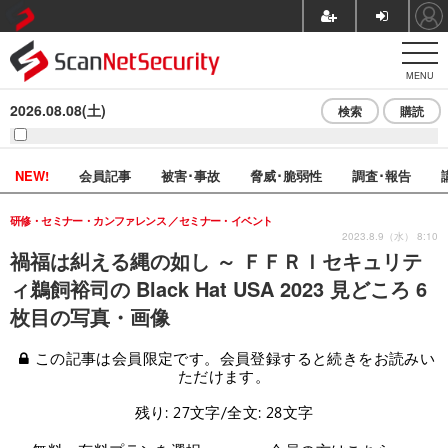
MENU
2026.08.08(土)
検索
購読
NEW!
会員記事
被害･事故
脅威･脆弱性
調査･報告
研修・セミナー・カンファレンス
セミナー・イベント
2023.8.9（水） 8:10
禍福は糾える縄の如し ～ ＦＦＲＩセキュリテ
ィ鵜飼裕司の Black Hat USA 2023 見どころ 6
枚目の写真・画像
この記事は会員限定です。会員登録すると続きをお読みい
ただけます。
残り: 27文字/全文: 28文字