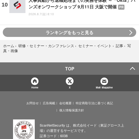
人事異動から退職処理までの実務を体験 ～「Okta」ハ
ンズオンワークショップ 9月11日 大阪で開催
PR
2026.8.7(金) 8:10
ランキングをもっと見る
写
ホーム
›
研修・セミナー・カンファレンス
›
セミナー・イベント
›
記事
›
真・画像
TOP
Home
X
Mail Magazine
お問合せ
広告掲載
会社概要
特定商取引法に基づく表記
個人情報保護方針
ScanNetSecurity は、株式会社イード（東証グロース上
場）の運営するサービスです。
証券コード：6038