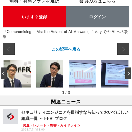
無料・有料プランを選択
会員の方はこちら
いますぐ登録
ログイン
「Compromising LLMs: the Advent of AI Malware」これまでの AI への攻
撃
この記事へ戻る
‹
1
/
3
関連ニュース
セキュリティエンジニアを目指すなら知っておいてほしい
組織一覧 ～ FFRI ブログ
調査・レポート・白書・ガイドライン
2023.7.7 Fri 8:00