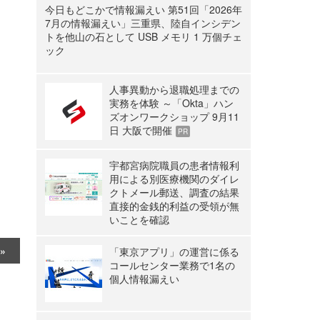
今日もどこかで情報漏えい 第51回「2026年
7月の情報漏えい」三重県、陸自インシデン
トを他山の石として USB メモリ 1 万個チェ
ック
人事異動から退職処理までの
実務を体験 ～「Okta」ハン
ズオンワークショップ 9月11
日 大阪で開催
PR
宇都宮病院職員の患者情報利
用による別医療機関のダイレ
クトメール郵送、調査の結果
直接的金銭的利益の受領が無
いことを確認
「東京アプリ」の運営に係る
コールセンター業務で1名の
個人情報漏えい