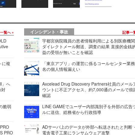
インシデント・事故
事一覧へ
記事一
LD
宇都宮病院職員の患者情報利用による別医療機
tive
ダイレクトメール郵送、調査の結果 直接的金銭
益の受領が無いことを確認
レートに複
「東京アプリ」の運営に係るコールセンター業務
名の個人情報漏えい
ell」へ
Axcelead Drug Discovery Partners社員のメー
の対
ウントに不正アクセス、約7,000通のメールで痕
確認
ンの脆弱
LINE GAMEでユーザー内部識別子を外部の広告
ルに送信、総務省から行政指導
 PRO
ADサーバ上のデータが外部へ転送されたと判断 
S PRO
電舎電子工業にランサムウェア攻撃