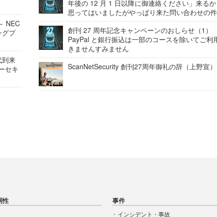
年後の 12 月 1 日以降に御連絡ください」来る
思ってはいましたがやっぱり来た問い合わせの
 NEC
創刊 27 周年記念キャンペーンのおしらせ（1）
ングプ
PayPal と銀行振込は一部のコースを除いてご利
きませんすみません
代到来
ScanNetSecurity 創刊27周年御礼の辞（上野宣）
バーセキ
弱性
事件
インシデント・事故