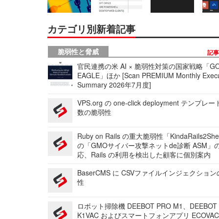
カテゴリ別新着記事
脆弱性と脅威
記
官民連携の米 AI × 脆弱性対策の国家戦略「GO
EAGLE」ほか [Scan PREMIUM Monthly Execu
Summary 2026年7月度]
VPS.org の one-click deployment テンプ
数の脆弱性
Ruby on Rails の重大脆弱性「KindaRails2Sh
の「GMOサイバー攻撃ネットde診断 ASM」
応、Rails の利用を検出した顧客に個別案内
BaserCMS に CSVファイルインジェクショ
性
ロボット掃除機 DEEBOT PRO M1、DEEBOT
K1VAC およびスマートフォンアプリ ECOVAC