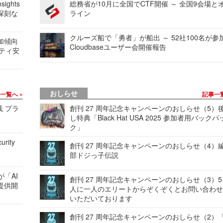
ights
総務省が10月に全国でCTF開催 ～ 全国9会場と
深刻な
ライン
クルーズ船で「勇者」が船出 ～ 52社100名が参
加傾向
Cloudbaseユーザー会開催報告
リティ安
おしらせ
事一覧へ
記事一
践 プラ
創刊 27 周年記念キャンペーンのおしらせ（5）
し特典「Black Hat USA 2025 参加者用バックパ
ク」
urity
創刊 27 周年記念キャンペーンのおしらせ（4）
部ドジっ子伝説
が「AI
創刊 27 周年記念キャンペーンのおしらせ（3）5
提供開
人に一人のエリートからぞくぞくとお問い合わ
いただいております
創刊 27 周年記念キャンペーンのおしらせ（2）「