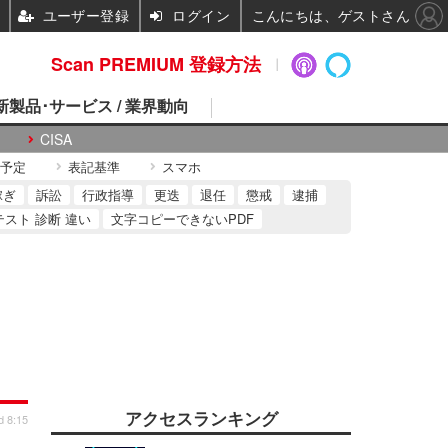
ユーザー登録
ログイン
こんにちは、ゲストさん
Scan PREMIUM 登録方法
 新製品･サービス / 業界動向
CISA
予定
表記基準
スマホ
稼ぎ
訴訟
行政指導
更迭
退任
懲戒
逮捕
テスト 診断 違い
文字コピーできないPDF
アクセスランキング
d 8:15