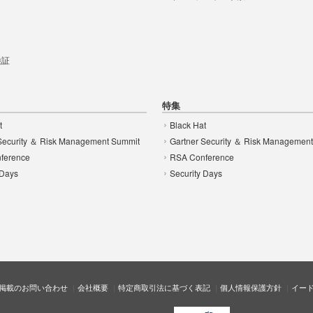
t
 検証
特集
t
Black Hat
Security ＆ Risk Management Summit
Gartner Security ＆ Risk Managemen
ference
RSA Conference
 Days
Security Days
掲載のお問い合わせ
会社概要
特定商取引法に基づく表記
個人情報保護方針
イー