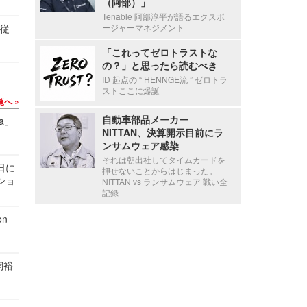
（阿部）」
Tenable 阿部淳平が語るエクスポ
の従
ージャーマネジメント
「これってゼロトラストな
の？」と思ったら読むべき
ID 起点の “ HENNGE流 ” ゼロトラ
ストここに爆誕
覧へ
自動車部品メーカー
a」
NITTAN、決算開示目前にラ
ンサムウェア感染
それは朝出社してタイムカードを
1日に
押せないことからはじまった。
ショ
NITTAN vs ランサムウェア 戦い全
記録
n
飼裕