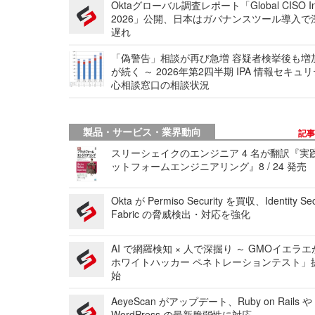
Oktaグローバル調査レポート「Global CISO Ins
2026」公開、日本はガバナンスツール導入で
遅れ
「偽警告」相談が再び急増 容疑者検挙後も増
が続く ～ 2026年第2四半期 IPA 情報セキュ
心相談窓口の相談状況
製品・サービス・業界動向
記
スリーシェイクのエンジニア 4 名が翻訳『実
ットフォームエンジニアリング』8 / 24 発売
Okta が Permiso Security を買収、Identity Sec
Fabric の脅威検出・対応を強化
AI で網羅検知 × 人で深掘り ～ GMOイエラエ
ホワイトハッカー ペネトレーションテスト」
始
AeyeScan がアップデート、Ruby on Rails や
WordPress の最新脆弱性に対応