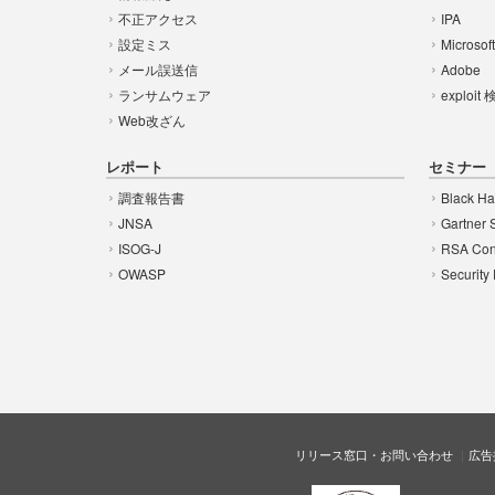
不正アクセス
IPA
設定ミス
Microsof
メール誤送信
Adobe
ランサムウェア
exploit
Web改ざん
レポート
セミナー
調査報告書
Black Ha
JNSA
Gartner 
ISOG-J
RSA Con
OWASP
Security
リリース窓口・お問い合わせ
広告