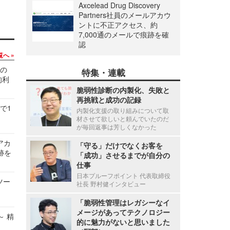
Axcelead Drug Discovery
Partners社員のメールアカウ
ントに不正アクセス、約
7,000通のメールで痕跡を確
認
覧へ
関の
特集・連載
的利
脆弱性診断の内製化、失敗と
再挑戦と成功の記録
で1
内製化支援の取り組みについて取
材させて欲しいと頼んでいたのだ
が毎回返事は芳しくなかった
ルアカ
「守る」だけでなくお客を
跡を
「成功」させるまでが自分の
仕事
日本プルーフポイント 代表取締役
ツー
社長 野村健インタビュー
「脆弱性管理はレガシーなイ
メージがあってテクノロジー
～ 精
的に魅力がないと思いました