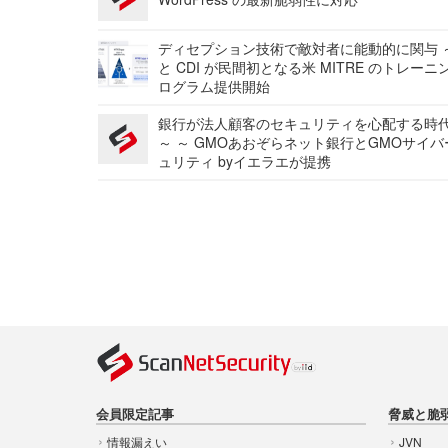
ディセプション技術で敵対者に能動的に関与 ～
と CDI が民間初となる米 MITRE のトレーニ
ログラム提供開始
銀行が法人顧客のセキュリティを心配する時
～ ～ GMOあおぞらネット銀行とGMOサイ
ュリティ byイエラエが提携
会員限定記事
脅威と脆
情報漏えい
JVN