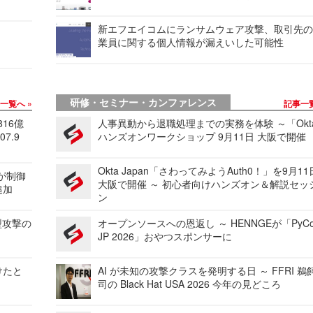
新エフエイコムにランサムウェア攻撃、取引先
業員に関する個人情報が漏えいした可能性
研修・セミナー・カンファレンス
事一覧へ
記事一
816億
人事異動から退職処理までの実務を体験 ～「Okt
7.9
ハンズオンワークショップ 9月11日 大阪で開催
Okta Japan「さわってみようAuth0！」を9月1
 が制御
大阪で開催 ～ 初心者向けハンズオン＆解説セッ
追加
ン
型攻撃の
オープンソースへの恩返し ～ HENNGEが「PyCo
JP 2026」おやつスポンサーに
けたと
AI が未知の攻撃クラスを発明する日 ～ FFRI 鵜
司の Black Hat USA 2026 今年の見どころ