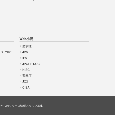
Web小説
脆弱性
t Summit
JVN
IPA
JPCERT/CC
NISC
警察庁
JC3
CISA
ドからのリリース情報
スタッフ募集