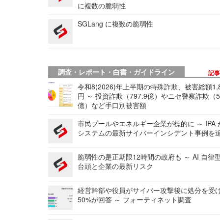
に複数の脆弱性
SGLang に複数の脆弱性
調査・レポート・白書・ガイドライン
記
令和8(2026)年上半期の特殊詐欺、被害総額1,
円 ～ 投資詐欺（797.9億）やニセ警察詐欺（50
億）など手口別被害額
市民プールやエネルギー企業が標的に ～ IPA
システムの最新サイバーインシデント事例を
脆弱性の是正期限12時間の政府も ～ AI 自律
台頭と企業の最新リスク
経営幹部や役員がサイバー攻撃後に処分を受
50%が回答 ～ フォーティネット調査