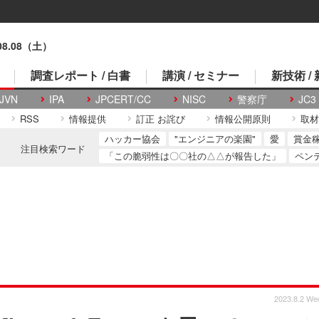
.08.08（土）
調査レポート / 白書
講演 / セミナー
新技術 /
JVN
IPA
JPCERT/CC
NISC
警察庁
JC3
RSS
情報提供
訂正 お詫び
情報公開原則
取材
ハッカー協会
"エンジニアの楽園"
愛
賞金
注目検索ワード
「この脆弱性は〇〇社の△△が報告した」
ペン
2023.8.2 We