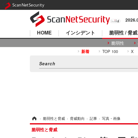
ScanNetSecurity
2026
HOME
インシデント
脆弱性 / 脅威
脆弱性
新着
TOP 100
X
ホーム
›
脆弱性と脅威
›
脅威動向
›
記事
›
写真・画像
脆弱性と脅威