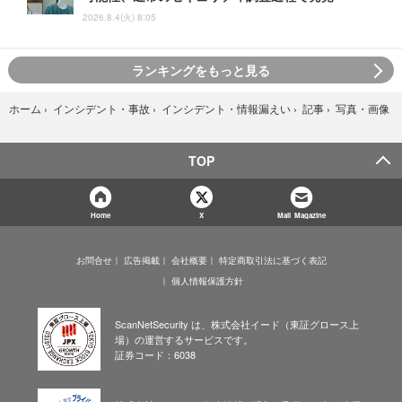
2026.8.4(火) 8:05
ランキングをもっと見る
写真・画像
ホーム
›
インシデント・事故
›
インシデント・情報漏えい
›
記事
›
TOP
Home
X
Mail Magazine
お問合せ
広告掲載
会社概要
特定商取引法に基づく表記
個人情報保護方針
ScanNetSecurity は、株式会社イード（東証グロース上
場）の運営するサービスです。
証券コード：6038