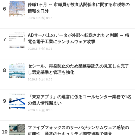
停職1ヶ月 ～ 市職員が飲食店関係者に関する市税等の
情報を口外
2026.8.6(木) 8:05
ADサーバ上のデータが外部へ転送されたと判断 ～ 精
電舎電子工業にランサムウェア攻撃
2026.8.7(金) 8:05
セシール、再発防止のため業務委託先の見直しを完了
し選定基準と管理も強化
2026.8.5(水) 8:05
「東京アプリ」の運営に係るコールセンター業務で1名
の個人情報漏えい
2026.8.7(金) 8:05
ファイブフォックスのサーバがランサムウェア感染の
可能性、通常のセキュリティ調査過程で発覚