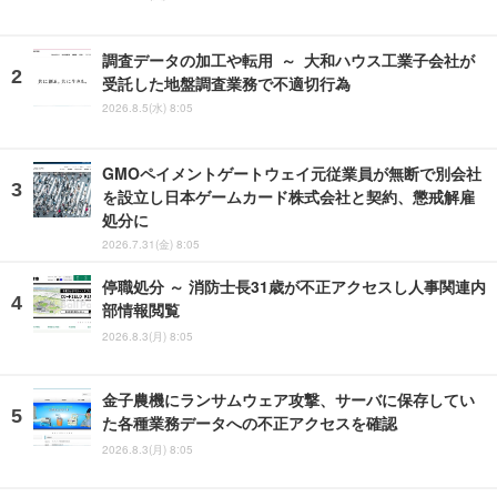
調査データの加工や転用 ～ 大和ハウス工業子会社が
受託した地盤調査業務で不適切行為
2026.8.5(水) 8:05
GMOペイメントゲートウェイ元従業員が無断で別会社
を設立し日本ゲームカード株式会社と契約、懲戒解雇
処分に
2026.7.31(金) 8:05
停職処分 ～ 消防士長31歳が不正アクセスし人事関連内
部情報閲覧
2026.8.3(月) 8:05
金子農機にランサムウェア攻撃、サーバに保存してい
た各種業務データへの不正アクセスを確認
2026.8.3(月) 8:05