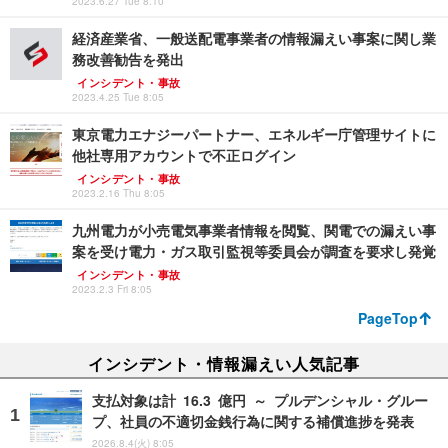
2023.6.27 Tue 8:10
経済産業省、一般送配電事業者の情報漏えい事案に関し業
務改善勧告を発出
インシデント・事故
2023.4.25 Tue 8:05
東京電力エナジーパートナー、エネルギー庁管理サイトに
他社専用アカウントで不正ログイン
インシデント・事故
2023.2.16 Thu 8:05
九州電力が小売電気事業者情報を閲覧、関電での漏えい事
案を受け電力・ガス取引監視等委員会が調査を要求し発覚
インシデント・事故
2023.2.3 Fri 8:05
PageTop
インシデント・情報漏えい人気記事
支払対象は計 16.3 億円 ～ プルデンシャル・グルー
プ、社員の不適切金銭行為に関する補償進捗を発表
2026.8.4(火) 8:05