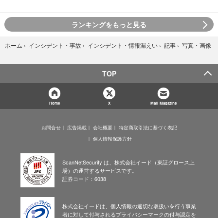
ランキングをもっと見る
写真・画像
ホーム
›
インシデント・事故
›
インシデント・情報漏えい
›
記事
›
TOP
Home
X
Mail Magazine
お問合せ
広告掲載
会社概要
特定商取引法に基づく表記
個人情報保護方針
ScanNetSecurity は、株式会社イード（東証グロース上
場）の運営するサービスです。
証券コード：6038
株式会社イードは、個人情報の適切な取扱いを行う事業
者に対して付与されるプライバシーマークの付与認定を