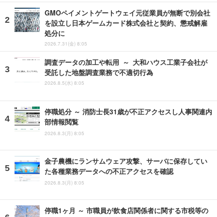
GMOペイメントゲートウェイ元従業員が無断で別会社
を設立し日本ゲームカード株式会社と契約、懲戒解雇
処分に
2026.7.31(金) 8:05
調査データの加工や転用 ～ 大和ハウス工業子会社が
受託した地盤調査業務で不適切行為
2026.8.5(水) 8:05
停職処分 ～ 消防士長31歳が不正アクセスし人事関連内
部情報閲覧
2026.8.3(月) 8:05
金子農機にランサムウェア攻撃、サーバに保存してい
た各種業務データへの不正アクセスを確認
2026.8.3(月) 8:05
停職1ヶ月 ～ 市職員が飲食店関係者に関する市税等の