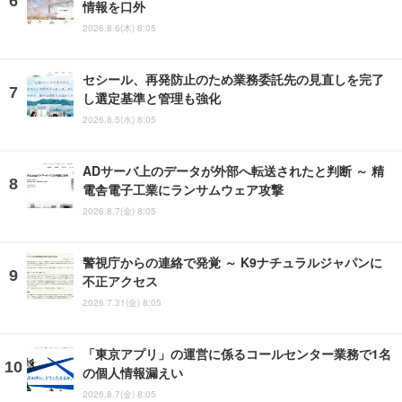
情報を口外
2026.8.6(木) 8:05
セシール、再発防止のため業務委託先の見直しを完了
し選定基準と管理も強化
2026.8.5(水) 8:05
ADサーバ上のデータが外部へ転送されたと判断 ～ 精
電舎電子工業にランサムウェア攻撃
2026.8.7(金) 8:05
警視庁からの連絡で発覚 ～ K9ナチュラルジャパンに
不正アクセス
2026.7.31(金) 8:05
「東京アプリ」の運営に係るコールセンター業務で1名
の個人情報漏えい
2026.8.7(金) 8:05