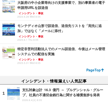
大阪府の中小企業等向けの支援事業で、別の事業者の電子
申請用URLを誤送信
インシデント・事故
2023.6.28 Wed 8:05
モンテディオ山形で誤送信、送信先リストを「宛先に追
加」ではなく「メールに添付」
インシデント・事故
2023.6.1 Thu 8:05
特定非営利活動法人でのメール誤送信、今後はメール管理
システムでの配信を実施
インシデント・事故
2023.5.31 Wed 8:05
PageTop
インシデント・情報漏えい人気記事
支払対象は計 16.3 億円 ～ プルデンシャル・グルー
プ、社員の不適切金銭行為に関する補償進捗を発表
2026.8.4(火) 8:05