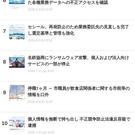
た各種業務データへの不正アクセスを確認
2026.8.3(月) 8:05
セシール、再発防止のため業務委託先の見直しを完了
し選定基準と管理も強化
2026.8.5(水) 8:05
名鉄協商にランサムウェア攻撃、個人および法人向け
サービスの一部が停止
2026.7.31(金) 8:05
停職1ヶ月 ～ 市職員が飲食店関係者に関する市税等の
情報を口外
2026.8.6(木) 8:05
個人情報を無断で持ち出し 不正競争防止法違反容疑で
逮捕
2026.7.31(金) 8:05