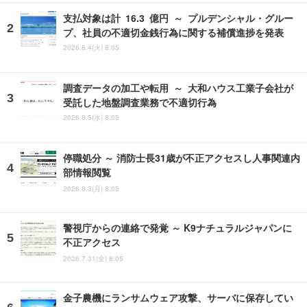
支払対象は計 16.3 億円 ～ プルデンシャル・グルー
プ、社員の不適切金銭行為に関する補償進捗を発表
2026.8.4(火) 8:05
調査データの加工や転用 ～ 大和ハウス工業子会社が
受託した地盤調査業務で不適切行為
2026.8.5(水) 8:05
停職処分 ～ 消防士長31歳が不正アクセスし人事関連内
部情報閲覧
2026.8.3(月) 8:05
警視庁からの連絡で発覚 ～ K9ナチュラルジャパンに
不正アクセス
2026.7.31(金) 8:05
金子農機にランサムウェア攻撃、サーバに保存してい