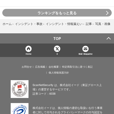
ランキングをもっと見る
写真・画像
ホーム
›
インシデント・事故
›
インシデント・情報漏えい
›
記事
›
TOP
Home
X
Mail Magazine
お問合せ
広告掲載
会社概要
特定商取引法に基づく表記
個人情報保護方針
ScanNetSecurity は、株式会社イード（東証グロース上
場）の運営するサービスです。
証券コード：6038
株式会社イードは、個人情報の適切な取扱いを行う事業
者に対して付与されるプライバシーマークの付与認定を