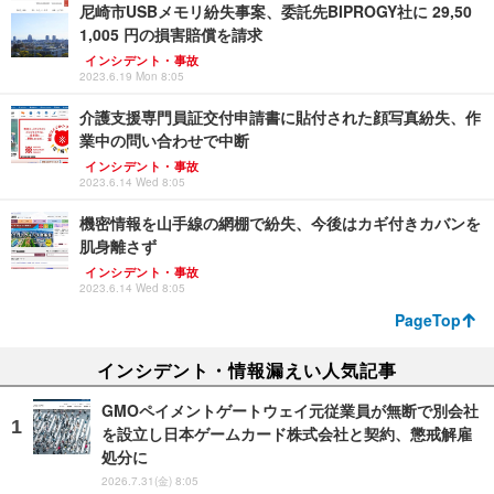
尼崎市USBメモリ紛失事案、委託先BIPROGY社に 29,50
1,005 円の損害賠償を請求
インシデント・事故
2023.6.19 Mon 8:05
介護支援専門員証交付申請書に貼付された顔写真紛失、作
業中の問い合わせで中断
インシデント・事故
2023.6.14 Wed 8:05
機密情報を山手線の網棚で紛失、今後はカギ付きカバンを
肌身離さず
インシデント・事故
2023.6.14 Wed 8:05
PageTop
インシデント・情報漏えい人気記事
GMOペイメントゲートウェイ元従業員が無断で別会社
を設立し日本ゲームカード株式会社と契約、懲戒解雇
処分に
2026.7.31(金) 8:05