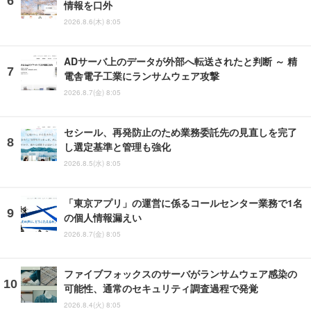
情報を口外
2026.8.6(木) 8:05
ADサーバ上のデータが外部へ転送されたと判断 ～ 精
電舎電子工業にランサムウェア攻撃
2026.8.7(金) 8:05
セシール、再発防止のため業務委託先の見直しを完了
し選定基準と管理も強化
2026.8.5(水) 8:05
「東京アプリ」の運営に係るコールセンター業務で1名
の個人情報漏えい
2026.8.7(金) 8:05
ファイブフォックスのサーバがランサムウェア感染の
可能性、通常のセキュリティ調査過程で発覚
2026.8.4(火) 8:05