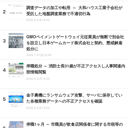
調査データの加工や転用 ～ 大和ハウス工業子会社が
受託した地盤調査業務で不適切行為
2026.8.5(水) 8:05
GMOペイメントゲートウェイ元従業員が無断で別会社
を設立し日本ゲームカード株式会社と契約、懲戒解雇
処分に
2026.7.31(金) 8:05
停職処分 ～ 消防士長31歳が不正アクセスし人事関連内
部情報閲覧
2026.8.3(月) 8:05
金子農機にランサムウェア攻撃、サーバに保存してい
た各種業務データへの不正アクセスを確認
2026.8.3(月) 8:05
停職1ヶ月 ～ 市職員が飲食店関係者に関する市税等の