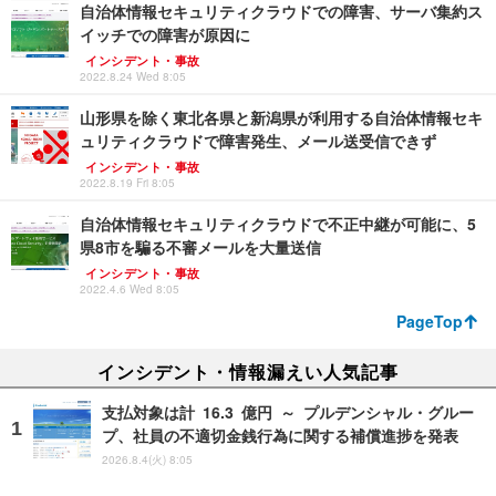
自治体情報セキュリティクラウドでの障害、サーバ集約ス
イッチでの障害が原因に
インシデント・事故
2022.8.24 Wed 8:05
山形県を除く東北各県と新潟県が利用する自治体情報セキ
ュリティクラウドで障害発生、メール送受信できず
インシデント・事故
2022.8.19 Fri 8:05
自治体情報セキュリティクラウドで不正中継が可能に、5
県8市を騙る不審メールを大量送信
インシデント・事故
2022.4.6 Wed 8:05
PageTop
インシデント・情報漏えい人気記事
支払対象は計 16.3 億円 ～ プルデンシャル・グルー
プ、社員の不適切金銭行為に関する補償進捗を発表
2026.8.4(火) 8:05