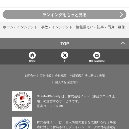
ランキングをもっと見る
写真・画像
ホーム
›
インシデント・事故
›
インシデント・情報漏えい
›
記事
›
TOP
Home
X
Mail Magazine
お問合せ
広告掲載
会社概要
特定商取引法に基づく表記
個人情報保護方針
ScanNetSecurity は、株式会社イード（東証グロース上
場）の運営するサービスです。
証券コード：6038
株式会社イードは、個人情報の適切な取扱いを行う事業
者に対して付与されるプライバシーマークの付与認定を