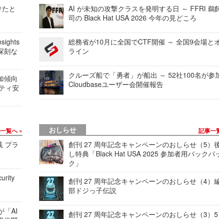
けたと
AI が未知の攻撃クラスを発明する日 ～ FFRI 鵜
司の Black Hat USA 2026 今年の見どころ
ights
総務省が10月に全国でCTF開催 ～ 全国9会場と
深刻な
ライン
クルーズ船で「勇者」が船出 ～ 52社100名が参
加傾向
Cloudbaseユーザー会開催報告
リティ安
おしらせ
事一覧へ
記事一
践 プラ
創刊 27 周年記念キャンペーンのおしらせ（5）
し特典「Black Hat USA 2025 参加者用バックパ
ク」
urity
創刊 27 周年記念キャンペーンのおしらせ（4）
部ドジっ子伝説
が「AI
創刊 27 周年記念キャンペーンのおしらせ（3）5