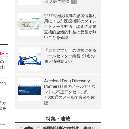
日 大阪で開催
PR
宇都宮病院職員の患者情報利
用による別医療機関のダイレ
クトメール郵送、調査の結果
直接的金銭的利益の受領が無
いことを確認
「東京アプリ」の運営に係る
覧へ
コールセンター業務で1名の
個人情報漏えい
関の
的利
Axcelead Drug Discovery
で1
Partners社員のメールアカウ
ントに不正アクセス、約
7,000通のメールで痕跡を確
ルアカ
認
跡を
特集・連載
ツー
脆弱性診断の内製化、失敗と