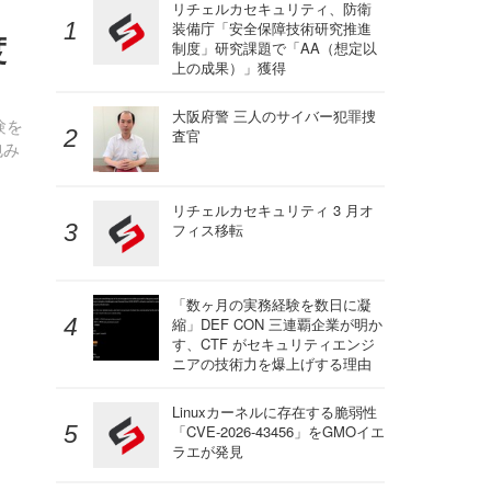
リチェルカセキュリティ、防衛
装備庁「安全保障技術研究推進
度
制度」研究課題で「AA（想定以
上の成果）」獲得
大阪府警 三人のサイバー犯罪捜
験を
査官
包み
リチェルカセキュリティ 3 月オ
フィス移転
「数ヶ月の実務経験を数日に凝
縮」DEF CON 三連覇企業が明か
す、CTF がセキュリティエンジ
ニアの技術力を爆上げする理由
Linuxカーネルに存在する脆弱性
「CVE-2026-43456」をGMOイエ
ラエが発見