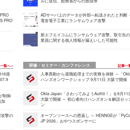
ルに送信、総務省から行政指導
 PRO
ADサーバ上のデータが外部へ転送されたと判断 
S PRO
電舎電子工業にランサムウェア攻撃
新エフエイコムにランサムウェア攻撃、取引先
業員に関する個人情報が漏えいした可能性
研修・セミナー・カンファレンス
事一覧へ
記事一
816億
人事異動から退職処理までの実務を体験 ～「Okt
7.9
ハンズオンワークショップ 9月11日 大阪で開催
Okta Japan「さわってみようAuth0！」を9月1
 が制御
大阪で開催 ～ 初心者向けハンズオン＆解説セッ
追加
ン
型攻撃の
オープンソースへの恩返し ～ HENNGEが「PyCo
JP 2026」おやつスポンサーに