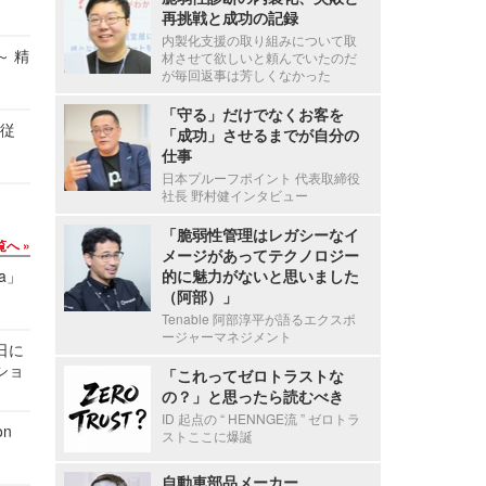
再挑戦と成功の記録
内製化支援の取り組みについて取
～ 精
材させて欲しいと頼んでいたのだ
が毎回返事は芳しくなかった
「守る」だけでなくお客を
の従
「成功」させるまでが自分の
仕事
日本プルーフポイント 代表取締役
社長 野村健インタビュー
「脆弱性管理はレガシーなイ
覧へ
メージがあってテクノロジー
a」
的に魅力がないと思いました
（阿部）」
Tenable 阿部淳平が語るエクスポ
ージャーマネジメント
1日に
ショ
「これってゼロトラストな
の？」と思ったら読むべき
ID 起点の “ HENNGE流 ” ゼロトラ
n
ストここに爆誕
自動車部品メーカー