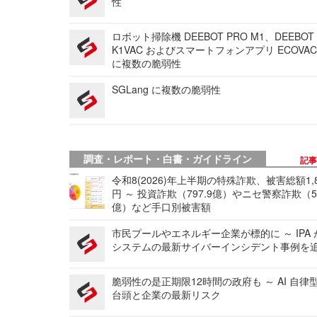
性
ロボット掃除機 DEEBOT PRO M1、DEEBOT
K1VAC およびスマートフォンアプリ ECOVAC
に複数の脆弱性
SGLang に複数の脆弱性
調査・レポート・白書・ガイドライン
記
令和8(2026)年上半期の特殊詐欺、被害総額1,
円 ～ 投資詐欺（797.9億）やニセ警察詐欺（50
億）など手口別被害額
市民プールやエネルギー企業が標的に ～ IPA
システムの最新サイバーインシデント事例を
脆弱性の是正期限12時間の政府も ～ AI 自律
台頭と企業の最新リスク