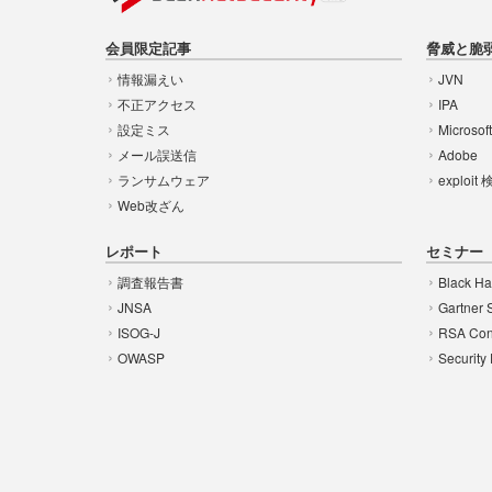
会員限定記事
脅威と脆
情報漏えい
JVN
不正アクセス
IPA
設定ミス
Microsof
メール誤送信
Adobe
ランサムウェア
exploit
Web改ざん
レポート
セミナー
調査報告書
Black Ha
JNSA
Gartner 
ISOG-J
RSA Con
OWASP
Security