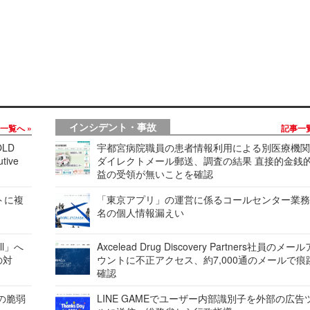
インシデント・事故
事一覧へ
記事一
LD
宇都宮病院職員の患者情報利用による別医療機
tive
ダイレクトメール郵送、調査の結果 直接的金銭
益の受領が無いことを確認
レートに複
「東京アプリ」の運営に係るコールセンター業務
名の個人情報漏えい
ell」へ
Axcelead Drug Discovery Partners社員のメー
の対
ウントに不正アクセス、約7,000通のメールで痕
確認
ンの脆弱
LINE GAMEでユーザー内部識別子を外部の広告