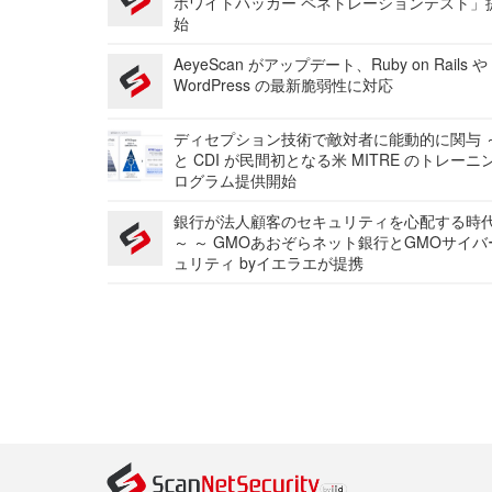
ホワイトハッカー ペネトレーションテスト」
始
AeyeScan がアップデート、Ruby on Rails や
WordPress の最新脆弱性に対応
ディセプション技術で敵対者に能動的に関与 ～
と CDI が民間初となる米 MITRE のトレーニ
ログラム提供開始
銀行が法人顧客のセキュリティを心配する時
～ ～ GMOあおぞらネット銀行とGMOサイ
ュリティ byイエラエが提携