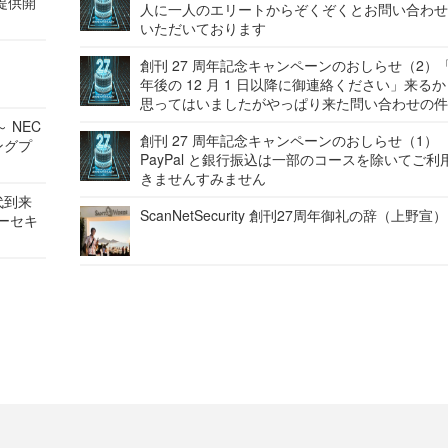
提供開
人に一人のエリートからぞくぞくとお問い合わ
いただいております
創刊 27 周年記念キャンペーンのおしらせ（2）「
年後の 12 月 1 日以降に御連絡ください」来る
思ってはいましたがやっぱり来た問い合わせの
 NEC
創刊 27 周年記念キャンペーンのおしらせ（1）
ングプ
PayPal と銀行振込は一部のコースを除いてご利
きませんすみません
代到来
ScanNetSecurity 創刊27周年御礼の辞（上野宣）
バーセキ