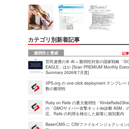
カテゴリ別新着記事
脆弱性と脅威
記
官民連携の米 AI × 脆弱性対策の国家戦略「GO
EAGLE」ほか [Scan PREMIUM Monthly Execu
Summary 2026年7月度]
VPS.org の one-click deployment テンプ
数の脆弱性
Ruby on Rails の重大脆弱性「KindaRails2Sh
の「GMOサイバー攻撃ネットde診断 ASM」
応、Rails の利用を検出した顧客に個別案内
BaserCMS に CSVファイルインジェクショ