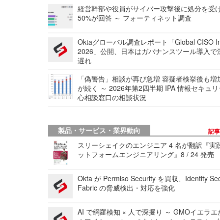
経営幹部や役員がサイバー攻撃後に処分を受
50%が回答 ～ フォーティネット調査
Oktaグローバル調査レポート「Global CISO Ins
2026」公開、日本はガバナンスツール導入で
遅れ
「偽警告」相談が再び急増 容疑者検挙後も増
が続く ～ 2026年第2四半期 IPA 情報セキュ
心相談窓口の相談状況
製品・サービス・業界動向
記
スリーシェイクのエンジニア 4 名が翻訳『実
ットフォームエンジニアリング』8 / 24 発売
Okta が Permiso Security を買収、Identity Sec
Fabric の脅威検出・対応を強化
AI で網羅検知 × 人で深掘り ～ GMOイエラエ