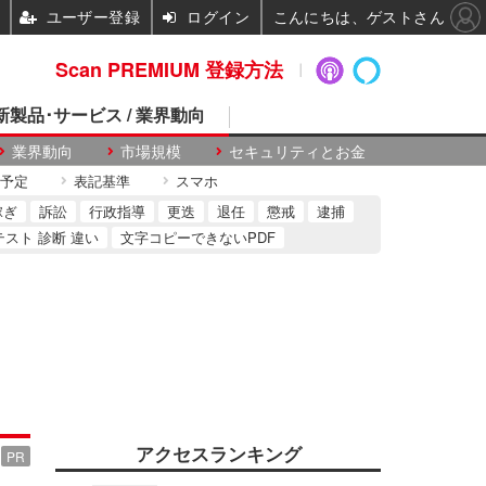
ユーザー登録
ログイン
こんにちは、ゲストさん
Scan PREMIUM 登録方法
 新製品･サービス / 業界動向
業界動向
市場規模
セキュリティとお金
予定
表記基準
スマホ
稼ぎ
訴訟
行政指導
更迭
退任
懲戒
逮捕
テスト 診断 違い
文字コピーできないPDF
アクセスランキング
PR