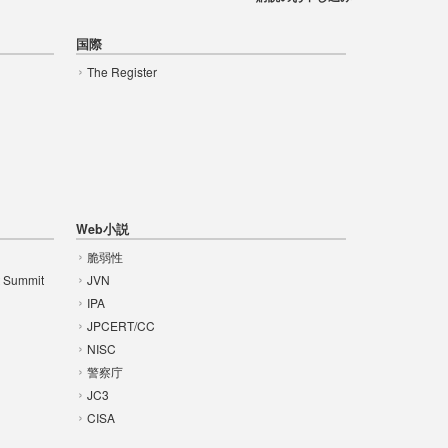
国際
The Register
Web小説
脆弱性
t Summit
JVN
IPA
JPCERT/CC
NISC
警察庁
JC3
CISA