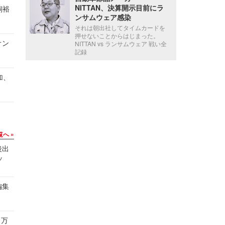
NITTAN、決算開示目前にラ
飼裕
ンサムウェア感染
それは朝出社してタイムカードを
押せないことからはじまった。
オン
NITTAN vs ランサムウェア 戦い全
記録
加、
覧へ
後出
ッ
編集
 万