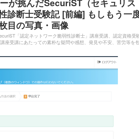
が挑んだSecuriST（セキュリス
診断士受験記 [前編] もしもう一
2枚目の写真・画像
curiST「認定ネットワーク脆弱性診断士」講座受講、認定資格受
uriST講座受講にあたっての素朴な疑問や感想、発見や不安、苦労等を