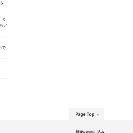
せを
 X
かもと
件
用で
Page Top
購読のお申し込み