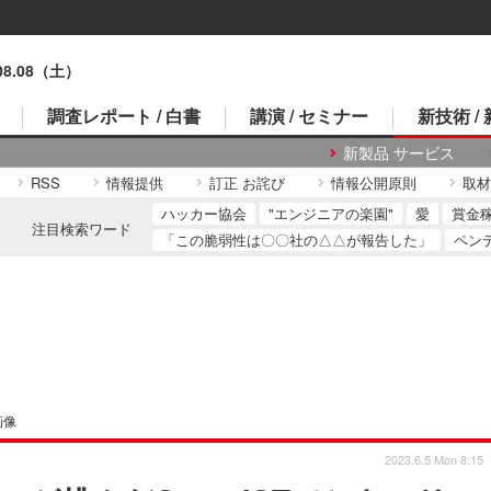
.08.08（土）
調査レポート / 白書
講演 / セミナー
新技術 /
新製品 サービス
RSS
情報提供
訂正 お詫び
情報公開原則
取材
ハッカー協会
"エンジニアの楽園"
愛
賞金
注目検索ワード
「この脆弱性は〇〇社の△△が報告した」
ペン
画像
2023.6.5 Mon 8:15