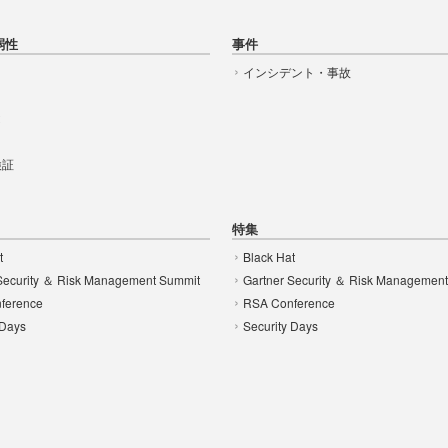
弱性
事件
インシデント・事故
t
 検証
特集
t
Black Hat
Security ＆ Risk Management Summit
Gartner Security ＆ Risk Managemen
ference
RSA Conference
 Days
Security Days