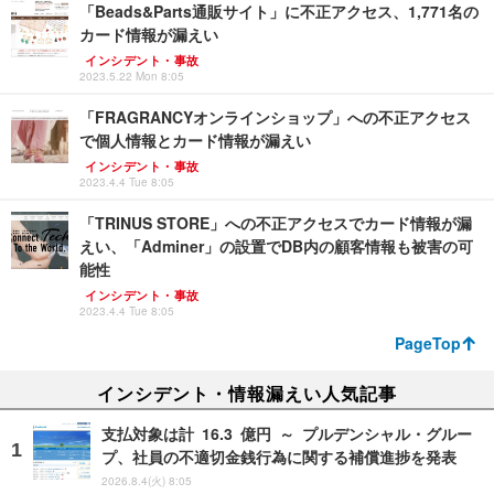
「Beads&Parts通販サイト」に不正アクセス、1,771名の
カード情報が漏えい
インシデント・事故
2023.5.22 Mon 8:05
「FRAGRANCYオンラインショップ」への不正アクセス
で個人情報とカード情報が漏えい
インシデント・事故
2023.4.4 Tue 8:05
「TRINUS STORE」への不正アクセスでカード情報が漏
えい、「Adminer」の設置でDB内の顧客情報も被害の可
能性
インシデント・事故
2023.4.4 Tue 8:05
PageTop
インシデント・情報漏えい人気記事
支払対象は計 16.3 億円 ～ プルデンシャル・グルー
プ、社員の不適切金銭行為に関する補償進捗を発表
2026.8.4(火) 8:05