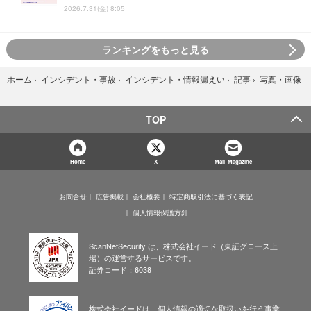
2026.7.31(金) 8:05
ランキングをもっと見る
写真・画像
ホーム
›
インシデント・事故
›
インシデント・情報漏えい
›
記事
›
TOP
Home
X
Mail Magazine
お問合せ
広告掲載
会社概要
特定商取引法に基づく表記
個人情報保護方針
ScanNetSecurity は、株式会社イード（東証グロース上
場）の運営するサービスです。
証券コード：6038
株式会社イードは、個人情報の適切な取扱いを行う事業