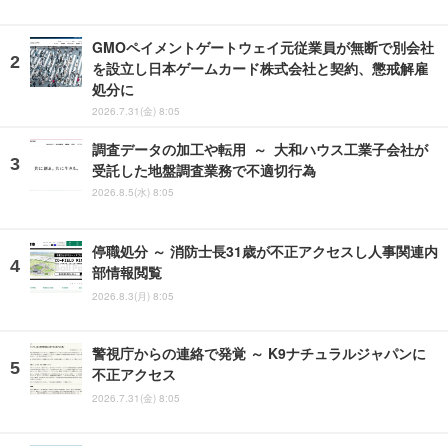
GMOペイメントゲートウェイ元従業員が無断で別会社
を設立し日本ゲームカード株式会社と契約、懲戒解雇
処分に
2026.7.31(金) 8:05
調査データの加工や転用 ～ 大和ハウス工業子会社が
受託した地盤調査業務で不適切行為
2026.8.5(水) 8:05
停職処分 ～ 消防士長31歳が不正アクセスし人事関連内
部情報閲覧
2026.8.3(月) 8:05
警視庁からの連絡で発覚 ～ K9ナチュラルジャパンに
不正アクセス
2026.7.31(金) 8:05