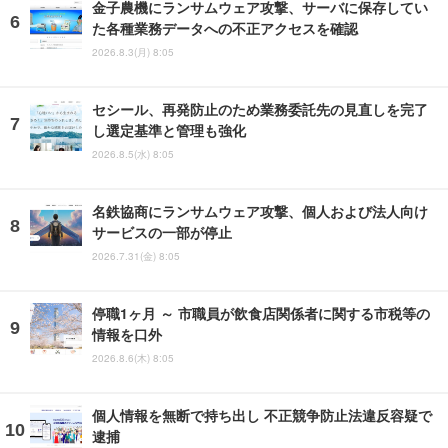
金子農機にランサムウェア攻撃、サーバに保存してい
た各種業務データへの不正アクセスを確認
2026.8.3(月) 8:05
セシール、再発防止のため業務委託先の見直しを完了
し選定基準と管理も強化
2026.8.5(水) 8:05
名鉄協商にランサムウェア攻撃、個人および法人向け
サービスの一部が停止
2026.7.31(金) 8:05
停職1ヶ月 ～ 市職員が飲食店関係者に関する市税等の
情報を口外
2026.8.6(木) 8:05
個人情報を無断で持ち出し 不正競争防止法違反容疑で
逮捕