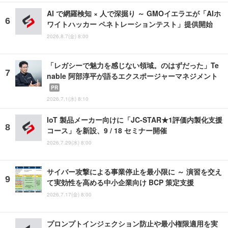
AI で網羅検知 × 人で深掘り ～ GMOイエラエが「AIホ
ワイトハッカー ペネトレーションテスト」提供開始
2026.8.7(金) 8:00
「レガシーで魅力を感じない領域。のはずだった」Te
nable 阿部淳平が語るエクスポージャーマネジメント
PR
2026.7.1(水) 8:10
IoT 製品メーカー向けに「JC-STAR★1評価内製化支援
コース」を新設、9 / 18 セミナー開催
2026.7.29(水) 8:00
サイバー攻撃による事業停止を最小限に ～ 演習を交え
て実効性を高める中小企業向け BCP 策定支援
2026.7.17(金) 8:00
プロンプトインジェクション防止や最小権限適用を実