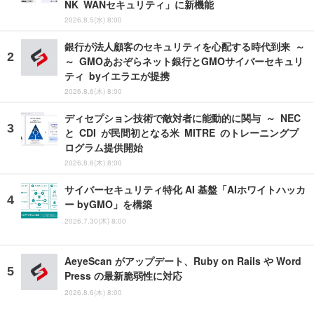
NK WANセキュリティ」に新機能
2026.8.5(水) 8:00
銀行が法人顧客のセキュリティを心配する時代到来 ～
～ GMOあおぞらネット銀行とGMOサイバーセキュリ
ティ byイエラエが提携
2026.8.6(木) 8:00
ディセプション技術で敵対者に能動的に関与 ～ NEC
と CDI が民間初となる米 MITRE のトレーニングプ
ログラム提供開始
2026.8.6(木) 8:00
サイバーセキュリティ特化 AI 基盤「AIホワイトハッカ
ー byGMO」を構築
2026.7.30(木) 8:00
AeyeScan がアップデート、Ruby on Rails や Word
Press の最新脆弱性に対応
2026.8.6(木) 8:00