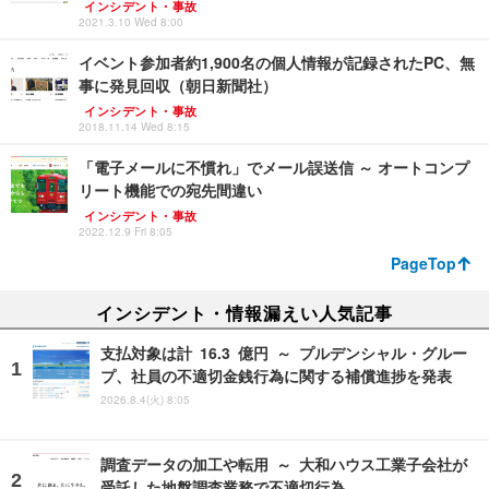
インシデント・事故
2021.3.10 Wed 8:00
イベント参加者約1,900名の個人情報が記録されたPC、無
事に発見回収（朝日新聞社）
インシデント・事故
2018.11.14 Wed 8:15
「電子メールに不慣れ」でメール誤送信 ～ オートコンプ
リート機能での宛先間違い
インシデント・事故
2022.12.9 Fri 8:05
PageTop
インシデント・情報漏えい人気記事
支払対象は計 16.3 億円 ～ プルデンシャル・グルー
プ、社員の不適切金銭行為に関する補償進捗を発表
2026.8.4(火) 8:05
調査データの加工や転用 ～ 大和ハウス工業子会社が
受託した地盤調査業務で不適切行為