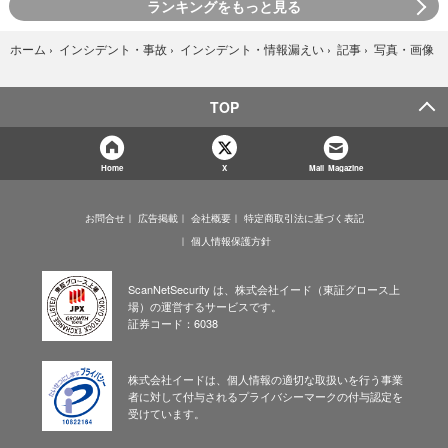
ランキングをもっと見る
写真・画像
ホーム
›
インシデント・事故
›
インシデント・情報漏えい
›
記事
›
TOP
Home
X
Mail Magazine
お問合せ
広告掲載
会社概要
特定商取引法に基づく表記
個人情報保護方針
ScanNetSecurity は、株式会社イード（東証グロース上
場）の運営するサービスです。
証券コード：6038
株式会社イードは、個人情報の適切な取扱いを行う事業
者に対して付与されるプライバシーマークの付与認定を
受けています。