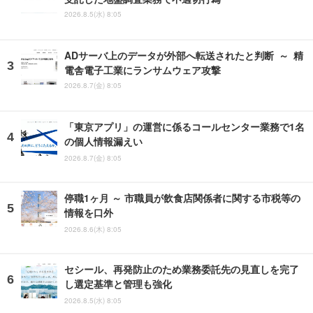
2026.8.5(水) 8:05
ADサーバ上のデータが外部へ転送されたと判断 ～ 精
電舎電子工業にランサムウェア攻撃
2026.8.7(金) 8:05
「東京アプリ」の運営に係るコールセンター業務で1名
の個人情報漏えい
2026.8.7(金) 8:05
停職1ヶ月 ～ 市職員が飲食店関係者に関する市税等の
情報を口外
2026.8.6(木) 8:05
セシール、再発防止のため業務委託先の見直しを完了
し選定基準と管理も強化
2026.8.5(水) 8:05