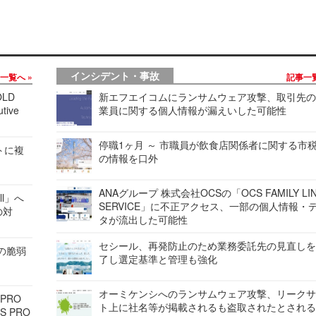
インシデント・事故
事一覧へ
記事一
LD
新エフエイコムにランサムウェア攻撃、取引先
tive
業員に関する個人情報が漏えいした可能性
停職1ヶ月 ～ 市職員が飲食店関係者に関する市
レートに複
の情報を口外
ANAグループ 株式会社OCSの「OCS FAMILY LI
ell」へ
SERVICE」に不正アクセス、一部の個人情報・
の対
タが流出した可能性
セシール、再発防止のため業務委託先の見直し
ンの脆弱
了し選定基準と管理も強化
オーミケンシへのランサムウェア攻撃、リーク
 PRO
ト上に社名等が掲載されるも盗取されたとされ
S PRO