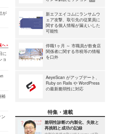
社が
新エフエイコムにランサムウ
ェア攻撃、取引先の従業員に
関する個人情報が漏えいした
可能性
覧へ
停職1ヶ月 ～ 市職員が飲食店
関係者に関する市税等の情報
1日に
を口外
ショ
n
AeyeScan がアップデート、
Ruby on Rails や WordPress
の最新脆弱性に対応
飼裕
特集・連載
オン
脆弱性診断の内製化、失敗と
再挑戦と成功の記録
内製化支援の取り組みについて取