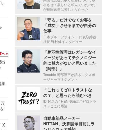
加、
材させて欲しいと頼んでいたのだ
が毎回返事は芳しくなかった
「守る」だけでなくお客を
「成功」させるまでが自分の
ア
仕事
日本プルーフポイント 代表取締役
社長 野村健インタビュー
「脆弱性管理はレガシーなイ
覧へ
メージがあってテクノロジー
後出
的に魅力がないと思いました
ッ
（阿部）」
Tenable 阿部淳平が語るエクスポ
ージャーマネジメント
編集
「これってゼロトラストな
の？」と思ったら読むべき
ID 起点の “ HENNGE流 ” ゼロトラ
 万
ストここに爆誕
せを
自動車部品メーカー
NITTAN、決算開示目前にラ
 X
ンサムウェア感染