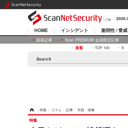
ScanNetSecurity
2026
HOME
インシデント
脆弱性 / 脅威
新着記事
Scan PREMIUM 会員限定記事
新着
TOP 100
X
ホーム
›
特集
›
コラム
›
記事
›
写真・画像
特集