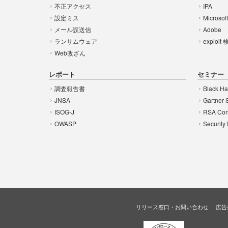
不正アクセス
IPA
設定ミス
Microsof
メール誤送信
Adobe
ランサムウェア
exploit
Web改ざん
レポート
セミナー
調査報告書
Black Ha
JNSA
Gartner 
ISOG-J
RSA Con
OWASP
Security
リリース窓口・お問い合わせ
広告