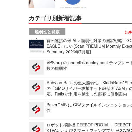
カテゴリ別新着記事
脆弱性と脅威
記
官民連携の米 AI × 脆弱性対策の国家戦略「GO
EAGLE」ほか [Scan PREMIUM Monthly Execu
Summary 2026年7月度]
VPS.org の one-click deployment テンプ
数の脆弱性
Ruby on Rails の重大脆弱性「KindaRails2Sh
の「GMOサイバー攻撃ネットde診断 ASM」
応、Rails の利用を検出した顧客に個別案内
BaserCMS に CSVファイルインジェクショ
性
ロボット掃除機 DEEBOT PRO M1、DEEBOT
K1VAC およびスマートフォンアプリ ECOVAC