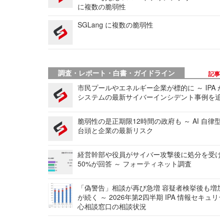
に複数の脆弱性
SGLang に複数の脆弱性
調査・レポート・白書・ガイドライン
記
市民プールやエネルギー企業が標的に ～ IPA
システムの最新サイバーインシデント事例を
脆弱性の是正期限12時間の政府も ～ AI 自律
台頭と企業の最新リスク
経営幹部や役員がサイバー攻撃後に処分を受
50%が回答 ～ フォーティネット調査
「偽警告」相談が再び急増 容疑者検挙後も増
が続く ～ 2026年第2四半期 IPA 情報セキュ
心相談窓口の相談状況