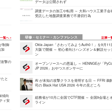
データは公開されず
調査データの加工や転用 ～ 大和ハウス工業子会
受託した地盤調査業務で不適切行為
研修・セミナー・カンファレンス
事一覧へ
記事一
 が制御
Okta Japan「さわってみようAuth0！」を9月1
追加
大阪で開催 ～ 初心者向けハンズオン＆解説セッ
ン
型攻撃の
オープンソースへの恩返し ～ HENNGEが「PyCo
JP 2026」おやつスポンサーに
けたと
AI が未知の攻撃クラスを発明する日 ～ FFRI 鵜
司の Black Hat USA 2026 今年の見どころ
加傾向
総務省が10月に全国でCTF開催 ～ 全国9会場と
リティ安
ライン