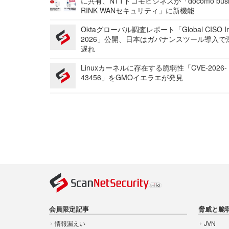
に共有、NTTドコモビジネスが「docomo busi
RINK WANセキュリティ」に新機能
Oktaグローバル調査レポート「Global CISO Ins
2026」公開、日本はガバナンスツール導入で
遅れ
Linuxカーネルに存在する脆弱性「CVE-2026-
43456」をGMOイエラエが発見
会員限定記事
脅威と脆
情報漏えい
JVN