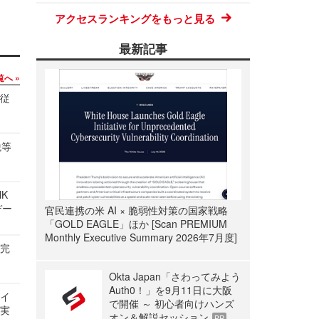
アクセスランキングをもっと見る
最新記事
覧へ
の従
税等
NK
デー
官民連携の米 AI × 脆弱性対策の国家戦略
「GOLD EAGLE」ほか [Scan PREMIUM
Monthly Executive Summary 2026年7月度]
を完
Okta Japan「さわってみよう
Auth0！」を9月11日に大阪
サイ
で開催 ～ 初心者向けハンズ
る実
オン＆解説セッション
PR