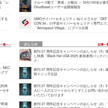
する「レ
クルーズ船で「勇者」が船出 ～ 52社100名が参
表
Cloudbaseユーザー会開催報告
正する
GMOサイバーセキュリティ byイエラエが「DEF
CON 34」の宇宙サイバーセキュリティ専門エリ
「Aerospace Village」にブース出展
おしらせ
事一覧へ
記事一
創刊 27 周年記念キャンペーンのおしらせ（5）
し特典「Black Hat USA 2025 参加者用バックパ
ク」
 NEC
創刊 27 周年記念キャンペーンのおしらせ（4）
ングプ
部ドジっ子伝説
代到来
創刊 27 周年記念キャンペーンのおしらせ（3）5
バーセキ
人に一人のエリートからぞくぞくとお問い合わ
いただいております
で即座
創刊 27 周年記念キャンペーンのおしらせ（2）「