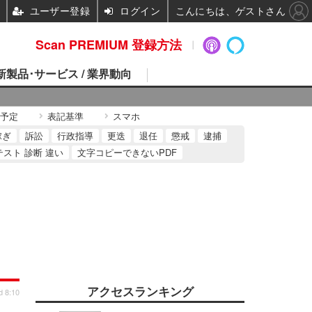
ユーザー登録
ログイン
こんにちは、ゲストさん
Scan PREMIUM 登録方法
 新製品･サービス / 業界動向
予定
表記基準
スマホ
稼ぎ
訴訟
行政指導
更迭
退任
懲戒
逮捕
テスト 診断 違い
文字コピーできないPDF
アクセスランキング
d 8:10