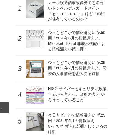
」
メール誤送信事故多発で悪名高
いドッペルゲンガードメイン
「ｇｍａｉ.ｃｏｍ」はどこの誰
が保有しているのか？
今日もどこかで情報漏えい 第50
回「2026年6月の情報漏えい」
Microsoft Excel 非表示機能によ
る情報漏えい第二弾！
今日もどこかで情報漏えい 第39
回「2025年7月の情報漏えい」同
僚の人事情報を盗み見る対価
NISC サイバーセキュリティ政策
年表から考える、政府の考え や
ろうとしていること
今日もどこかで情報漏えい 第25
回「2024年5月の情報漏え
い」“いたずらに混乱” しているの
は誰