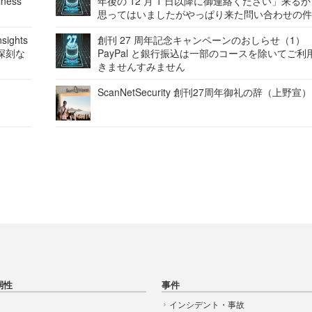
ness
年後の 12 月 1 日以降に御連絡ください」来る
思ってはいましたがやっぱり来た問い合わせの
ights
創刊 27 周年記念キャンペーンのおしらせ（1）
深刻な
PayPal と銀行振込は一部のコースを除いてご利
きませんすみません
ScanNetSecurity 創刊27周年御礼の辞（上野宣）
弱性
事件
インシデント・事故