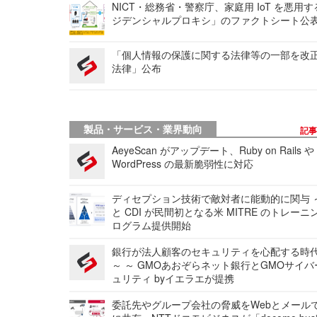
NICT・総務省・警察庁、家庭用 IoT を悪用
ジデンシャルプロキシ」のファクトシート公
「個人情報の保護に関する法律等の一部を改
法律」公布
製品・サービス・業界動向
記
AeyeScan がアップデート、Ruby on Rails や
WordPress の最新脆弱性に対応
ディセプション技術で敵対者に能動的に関与 ～
と CDI が民間初となる米 MITRE のトレーニ
ログラム提供開始
銀行が法人顧客のセキュリティを心配する時
～ ～ GMOあおぞらネット銀行とGMOサイ
ュリティ byイエラエが提携
委託先やグループ会社の脅威をWebとメール