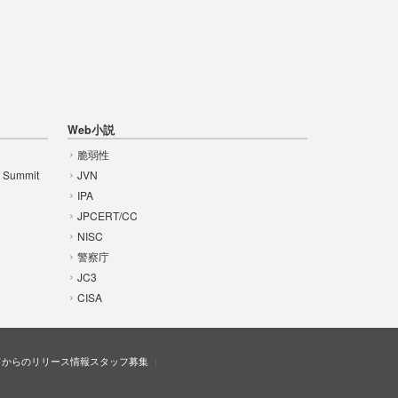
Web小説
脆弱性
t Summit
JVN
IPA
JPCERT/CC
NISC
警察庁
JC3
CISA
ドからのリリース情報
スタッフ募集