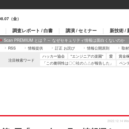
.08.07（金）
調査レポート / 白書
講演 / セミナー
新技術 /
Scan PREMIUM とは ? ～ なぜセキュリティ情報は面白くないのか
RSS
情報提供
訂正 お詫び
情報公開原則
取材
ハッカー協会
"エンジニアの楽園"
愛
賞金
注目検索ワード
「この脆弱性は〇〇社の△△が報告した」
ペン
2022.12.14 We