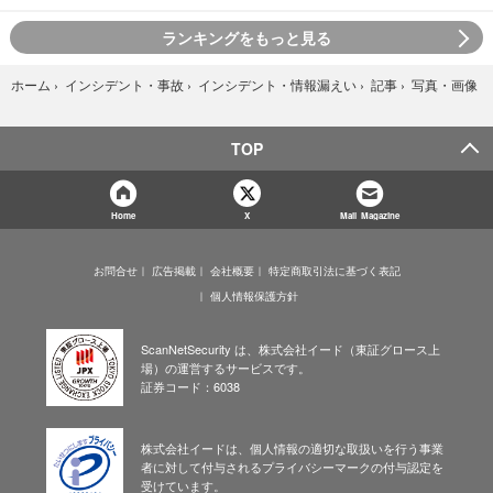
ランキングをもっと見る
写真・画像
ホーム
›
インシデント・事故
›
インシデント・情報漏えい
›
記事
›
TOP
Home
X
Mail Magazine
お問合せ
広告掲載
会社概要
特定商取引法に基づく表記
個人情報保護方針
ScanNetSecurity は、株式会社イード（東証グロース上
場）の運営するサービスです。
証券コード：6038
株式会社イードは、個人情報の適切な取扱いを行う事業
者に対して付与されるプライバシーマークの付与認定を
受けています。