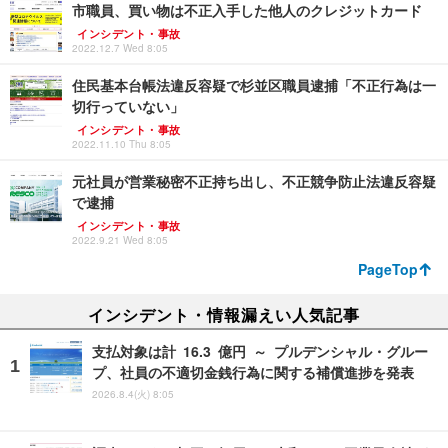
市職員、買い物は不正入手した他人のクレジットカード
インシデント・事故
2022.12.7 Wed 8:05
住民基本台帳法違反容疑で杉並区職員逮捕「不正行為は一
切行っていない」
インシデント・事故
2022.11.10 Thu 8:05
元社員が営業秘密不正持ち出し、不正競争防止法違反容疑
で逮捕
インシデント・事故
2022.9.21 Wed 8:05
PageTop
インシデント・情報漏えい人気記事
支払対象は計 16.3 億円 ～ プルデンシャル・グルー
プ、社員の不適切金銭行為に関する補償進捗を発表
2026.8.4(火) 8:05