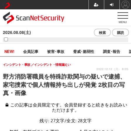
MENU
2026.08.08(土)
検索
購読
NEW!
会員記事
被害･事故
脅威･脆弱性
調査･報告
インシデント・事故
インシデント・情報漏えい
2022.12.12（月） 8:05
野方消防署職員を特殊詐欺関与の疑いで逮捕、
家宅捜索で個人情報持ち出しが発覚 2枚目の写
真・画像
この記事は会員限定です。会員登録すると続きをお読みい
ただけます。
残り: 27文字/全文: 28文字