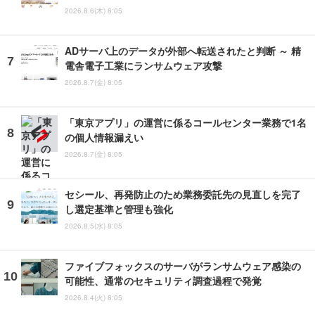
2026.8.6(木) 8:05
ADサーバ上のデータが外部へ転送されたと判断 ～ 精
電舎電子工業にランサムウェア攻撃
2026.8.7(金) 8:05
「東京アプリ」の運営に係るコールセンター業務で1名
の個人情報漏えい
2026.8.7(金) 8:05
セシール、再発防止のため業務委託先の見直しを完了
し選定基準と管理も強化
2026.8.5(水) 8:05
ファイブフォックスのサーバがランサムウェア感染の
可能性、通常のセキュリティ調査過程で発覚
2026.8.4(火) 8:05