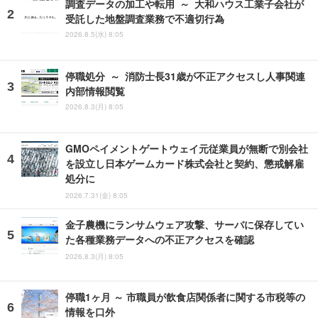
調査データの加工や転用 ～ 大和ハウス工業子会社が
受託した地盤調査業務で不適切行為
2026.8.5(水) 8:05
停職処分 ～ 消防士長31歳が不正アクセスし人事関連
内部情報閲覧
2026.8.3(月) 8:05
GMOペイメントゲートウェイ元従業員が無断で別会社
を設立し日本ゲームカード株式会社と契約、懲戒解雇
処分に
2026.7.31(金) 8:05
金子農機にランサムウェア攻撃、サーバに保存してい
た各種業務データへの不正アクセスを確認
2026.8.3(月) 8:05
停職1ヶ月 ～ 市職員が飲食店関係者に関する市税等の
情報を口外