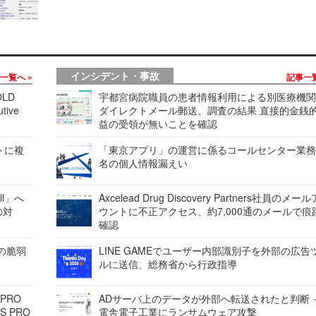
インシデント・事故
事一覧へ
記事一
LD
宇都宮病院職員の患者情報利用による別医療機
tive
ダイレクトメール郵送、調査の結果 直接的金銭
益の受領が無いことを確認
レートに複
「東京アプリ」の運営に係るコールセンター業務
名の個人情報漏えい
ell」へ
Axcelead Drug Discovery Partners社員のメー
の対
ウントに不正アクセス、約7,000通のメールで痕
確認
ンの脆弱
LINE GAMEでユーザー内部識別子を外部の広告
ルに送信、総務省から行政指導
 PRO
ADサーバ上のデータが外部へ転送されたと判断 
S PRO
電舎電子工業にランサムウェア攻撃