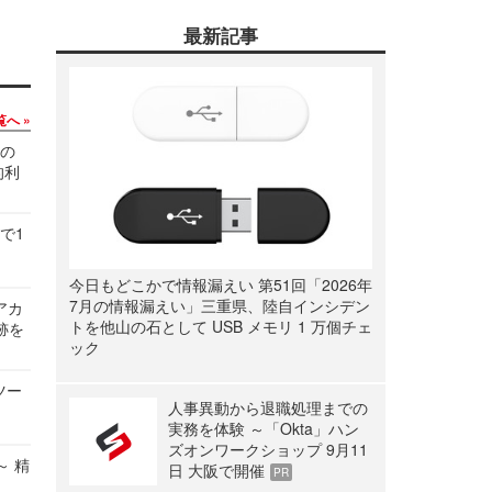
最新記事
覧へ
関の
的利
で1
今日もどこかで情報漏えい 第51回「2026年
7月の情報漏えい」三重県、陸自インシデン
ルアカ
トを他山の石として USB メモリ 1 万個チェ
跡を
ック
ツー
人事異動から退職処理までの
実務を体験 ～「Okta」ハン
ズオンワークショップ 9月11
～ 精
日 大阪で開催
PR