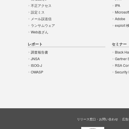
不正アクセス
IPA
設定ミス
Microsof
メール誤送信
Adobe
ランサムウェア
exploit
Web改ざん
レポート
セミナー
調査報告書
Black Ha
JNSA
Gartner 
ISOG-J
RSA Con
OWASP
Security
リリース窓口・お問い合わせ
広告