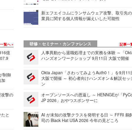
新エフエイコムにランサムウェア攻撃、取引先
業員に関する個人情報が漏えいした可能性
研修・セミナー・カンファレンス
事一覧へ
記事一
816億
人事異動から退職処理までの実務を体験 ～「Okt
7.9
ハンズオンワークショップ 9月11日 大阪で開催
Okta Japan「さわってみようAuth0！」を9月1
 が制御
大阪で開催 ～ 初心者向けハンズオン＆解説セッ
追加
ン
型攻撃の
オープンソースへの恩返し ～ HENNGEが「PyCo
JP 2026」おやつスポンサーに
けたと
AI が未知の攻撃クラスを発明する日 ～ FFRI 鵜
司の Black Hat USA 2026 今年の見どころ