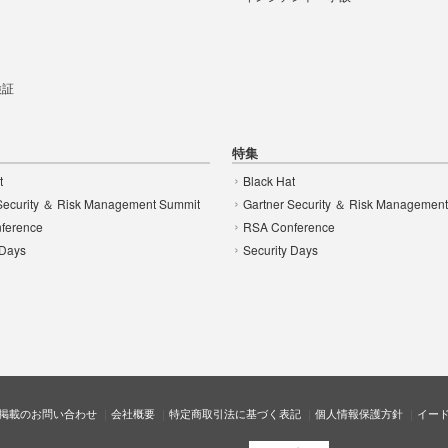
t
 検証
特集
t
Black Hat
Security ＆ Risk Management Summit
Gartner Security ＆ Risk Managemen
ference
RSA Conference
 Days
Security Days
掲載のお問い合わせ
会社概要
特定商取引法に基づく表記
個人情報保護方針
イー