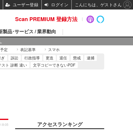
ユーザー登録
ログイン
こんにちは、ゲストさん
Scan PREMIUM 登録方法
 新製品･サービス / 業界動向
ん
予定
表記基準
スマホ
稼ぎ
訴訟
行政指導
更迭
退任
懲戒
逮捕
テスト 診断 違い
文字コピーできないPDF
アクセスランキング
i 8:05