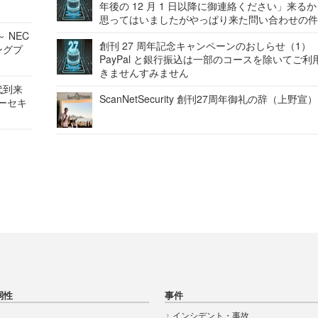
年後の 12 月 1 日以降に御連絡ください」来る
思ってはいましたがやっぱり来た問い合わせの
 NEC
創刊 27 周年記念キャンペーンのおしらせ（1）
ングプ
PayPal と銀行振込は一部のコースを除いてご利
きませんすみません
代到来
ScanNetSecurity 創刊27周年御礼の辞（上野宣）
バーセキ
弱性
事件
インシデント・事故