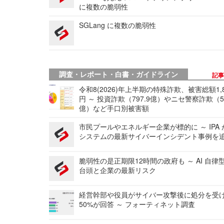
に複数の脆弱性
SGLang に複数の脆弱性
調査・レポート・白書・ガイドライン
記
令和8(2026)年上半期の特殊詐欺、被害総額1,
円 ～ 投資詐欺（797.9億）やニセ警察詐欺（50
億）など手口別被害額
市民プールやエネルギー企業が標的に ～ IPA
システムの最新サイバーインシデント事例を
脆弱性の是正期限12時間の政府も ～ AI 自律
台頭と企業の最新リスク
経営幹部や役員がサイバー攻撃後に処分を受
50%が回答 ～ フォーティネット調査