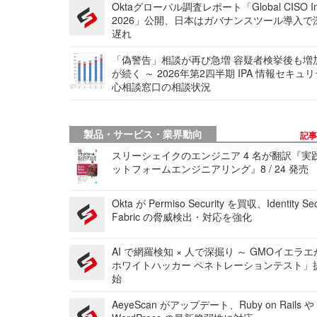
Oktaグローバル調査レポート「Global CISO Ins
2026」公開、日本はガバナンスツール導入で
遅れ
「偽警告」相談が再び急増 容疑者検挙後も増
が続く ～ 2026年第2四半期 IPA 情報セキュ
心相談窓口の相談状況
製品・サービス・業界動向
記
スリーシェイクのエンジニア 4 名が翻訳『実
ットフォームエンジニアリング』8 / 24 発売
Okta が Permiso Security を買収、Identity Sec
Fabric の脅威検出・対応を強化
AI で網羅検知 × 人で深掘り ～ GMOイエラエ
ホワイトハッカー ペネトレーションテスト」
始
AeyeScan がアップデート、Ruby on Rails や