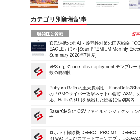
カテゴリ別新着記事
脆弱性と脅威
記
官民連携の米 AI × 脆弱性対策の国家戦略「GO
EAGLE」ほか [Scan PREMIUM Monthly Execu
Summary 2026年7月度]
VPS.org の one-click deployment テンプ
数の脆弱性
Ruby on Rails の重大脆弱性「KindaRails2Sh
の「GMOサイバー攻撃ネットde診断 ASM」
応、Rails の利用を検出した顧客に個別案内
BaserCMS に CSVファイルインジェクショ
性
ロボット掃除機 DEEBOT PRO M1、DEEBOT
K1VAC およびスマートフォンアプリ ECOVAC