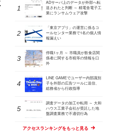
に
ADサーバ上のデータが外部へ転
送されたと判断 ～ 精電舎電子工
業にランサムウェア攻撃
「東京アプリ」の運営に係るコ
ールセンター業務で1名の個人情
報漏えい
停職1ヶ月 ～ 市職員が飲食店関
係者に関する市税等の情報を口
外
LINE GAMEでユーザー内部識別
子を外部の広告ツールに送信、
総務省から行政指導
調査データの加工や転用 ～ 大和
ハウス工業子会社が受託した地
盤調査業務で不適切行為
アクセスランキングをもっと見る