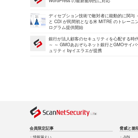
WordPress の最新脆弱性に対応
ディセプション技術で敵対者に能動的に関与 ～
と CDI が民間初となる米 MITRE のトレーニ
ログラム提供開始
銀行が法人顧客のセキュリティを心配する時
～ ～ GMOあおぞらネット銀行とGMOサイ
ュリティ byイエラエが提携
会員限定記事
脅威と脆
情報漏えい
JVN