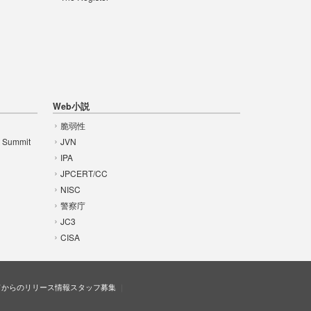
Web小説
脆弱性
t Summit
JVN
IPA
JPCERT/CC
NISC
警察庁
JC3
CISA
ドからのリリース情報
スタッフ募集