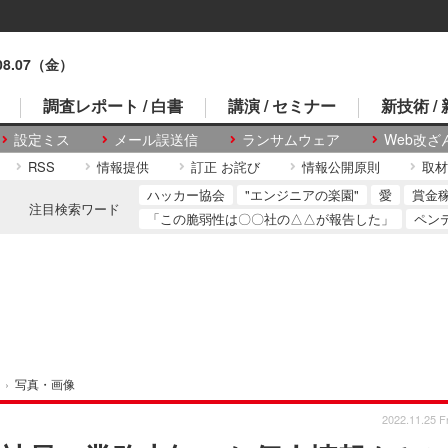
.08.07（金）
調査レポート / 白書
講演 / セミナー
新技術 /
設定ミス
メール誤送信
ランサムウェア
Web改ざ
RSS
情報提供
訂正 お詫び
情報公開原則
取材
ハッカー協会
"エンジニアの楽園"
愛
賞金
注目検索ワード
「この脆弱性は〇〇社の△△が報告した」
ペン
›
写真・画像
2022.11.25 Fr