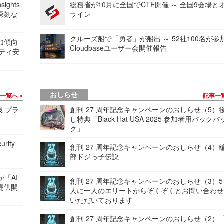
ights
総務省が10月に全国でCTF開催 ～ 全国9会場と
深刻な
ライン
クルーズ船で「勇者」が船出 ～ 52社100名が参
加傾向
Cloudbaseユーザー会開催報告
リティ安
おしらせ
事一覧へ
記事一
践 プラ
創刊 27 周年記念キャンペーンのおしらせ（5）
し特典「Black Hat USA 2025 参加者用バックパ
ク」
urity
創刊 27 周年記念キャンペーンのおしらせ（4）
部ドジっ子伝説
が「AI
創刊 27 周年記念キャンペーンのおしらせ（3）5
提供開
人に一人のエリートからぞくぞくとお問い合わ
いただいております
創刊 27 周年記念キャンペーンのおしらせ（2）「