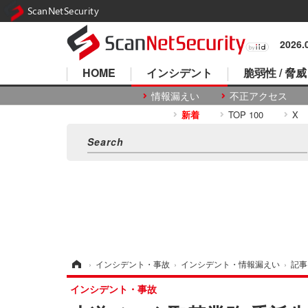
ScanNetSecurity
2026
HOME
インシデント
脆弱性 / 脅威
情報漏えい
不正アクセス
新着
TOP 100
X
ホーム
›
インシデント・事故
›
インシデント・情報漏えい
›
記事
インシデント・事故