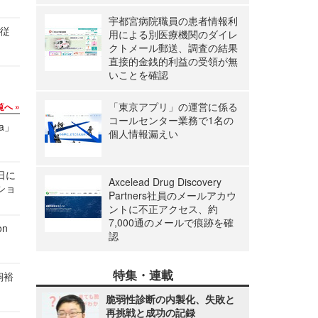
宇都宮病院職員の患者情報利
の従
用による別医療機関のダイレ
クトメール郵送、調査の結果
直接的金銭的利益の受領が無
いことを確認
「東京アプリ」の運営に係る
覧へ
コールセンター業務で1名の
a」
個人情報漏えい
1日に
Axcelead Drug Discovery
ショ
Partners社員のメールアカウ
ントに不正アクセス、約
7,000通のメールで痕跡を確
n
認
特集・連載
飼裕
脆弱性診断の内製化、失敗と
再挑戦と成功の記録