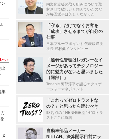
オン
内製化支援の取り組みについて取
材させて欲しいと頼んでいたのだ
が毎回返事は芳しくなかった
加、
「守る」だけでなくお客を
「成功」させるまでが自分の
仕事
日本プルーフポイント 代表取締役
社長 野村健インタビュー
覧へ
「脆弱性管理はレガシーなイ
メージがあってテクノロジー
後出
的に魅力がないと思いました
ッ
（阿部）」
Tenable 阿部淳平が語るエクスポ
ージャーマネジメント
編集
「これってゼロトラストな
の？」と思ったら読むべき
 万
ID 起点の “ HENNGE流 ” ゼロトラ
ストここに爆誕
せを
自動車部品メーカー
 X
NITTAN、決算開示目前にラ