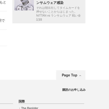
かもと
ンサムウェア感染
件
それは朝出社してタイムカードを
押せないことからはじまった。
NITTAN vs ランサムウェア 戦い全
記録
用で
Page Top
購読のお申し込み
国際
The Register