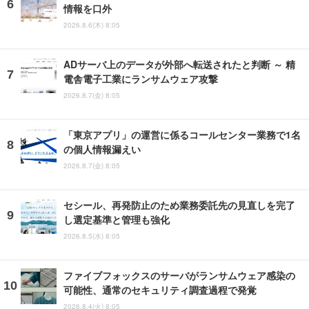
情報を口外
2026.8.6(木) 8:05
ADサーバ上のデータが外部へ転送されたと判断 ～ 精
電舎電子工業にランサムウェア攻撃
2026.8.7(金) 8:05
「東京アプリ」の運営に係るコールセンター業務で1名
の個人情報漏えい
2026.8.7(金) 8:05
セシール、再発防止のため業務委託先の見直しを完了
し選定基準と管理も強化
2026.8.5(水) 8:05
ファイブフォックスのサーバがランサムウェア感染の
可能性、通常のセキュリティ調査過程で発覚
2026.8.4(火) 8:05