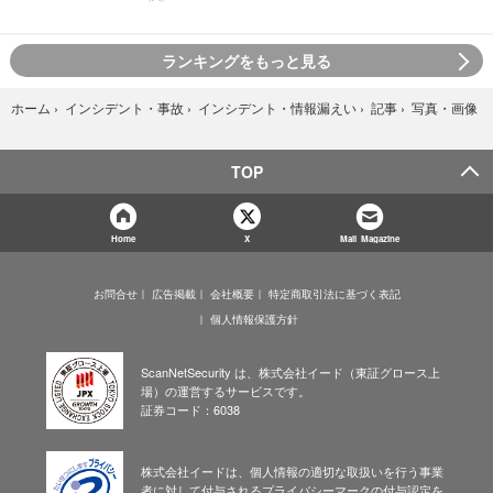
ランキングをもっと見る
写真・画像
ホーム
›
インシデント・事故
›
インシデント・情報漏えい
›
記事
›
TOP
Home
X
Mail Magazine
お問合せ
広告掲載
会社概要
特定商取引法に基づく表記
個人情報保護方針
ScanNetSecurity は、株式会社イード（東証グロース上
場）の運営するサービスです。
証券コード：6038
株式会社イードは、個人情報の適切な取扱いを行う事業
者に対して付与されるプライバシーマークの付与認定を