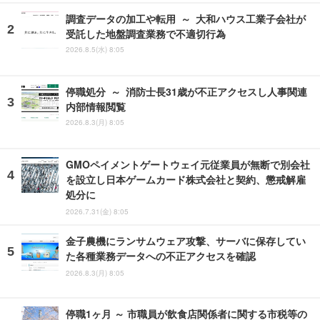
調査データの加工や転用 ～ 大和ハウス工業子会社が
受託した地盤調査業務で不適切行為
2026.8.5(水) 8:05
停職処分 ～ 消防士長31歳が不正アクセスし人事関連
内部情報閲覧
2026.8.3(月) 8:05
GMOペイメントゲートウェイ元従業員が無断で別会社
を設立し日本ゲームカード株式会社と契約、懲戒解雇
処分に
2026.7.31(金) 8:05
金子農機にランサムウェア攻撃、サーバに保存してい
た各種業務データへの不正アクセスを確認
2026.8.3(月) 8:05
停職1ヶ月 ～ 市職員が飲食店関係者に関する市税等の