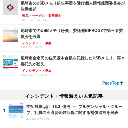
尼崎市のUSBメモリ紛失事案を受け個人情報保護委員会が
注意喚起
製品・サービス・業界動向
2022.7.19 Tue 8:05
尼崎市でのUSBメモリ紛失、委託先BIPROGYで第三者委
員会を設置
インシデント・事故
2022.7.8 Fri 8:05
尼崎市全市民の住民基本台帳を記録したUSBメモリ、再々
委託先が紛失
インシデント・事故
2022.6.30 Thu 8:05
PageTop
インシデント・情報漏えい人気記事
支払対象は計 16.3 億円 ～ プルデンシャル・グルー
プ、社員の不適切金銭行為に関する補償進捗を発表
2026.8.4(火) 8:05