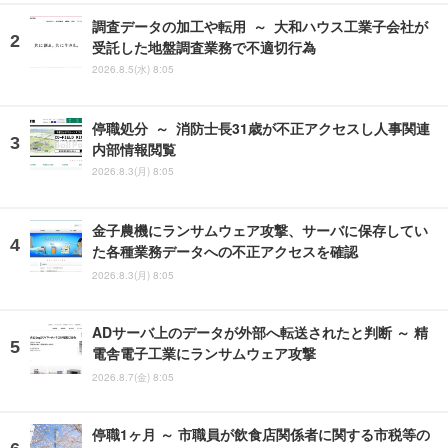
調査データの加工や転用 ～ 大和ハウス工業子会社が
受託した地盤調査業務で不適切行為
2026.8.5(水) 8:05
停職処分 ～ 消防士長31歳が不正アクセスし人事関連
内部情報閲覧
2026.8.3(月) 8:05
金子農機にランサムウェア攻撃、サーバに保存してい
た各種業務データへの不正アクセスを確認
2026.8.3(月) 8:05
ADサーバ上のデータが外部へ転送されたと判断 ～ 精
電舎電子工業にランサムウェア攻撃
2026.8.7(金) 8:05
停職1ヶ月 ～ 市職員が飲食店関係者に関する市税等の