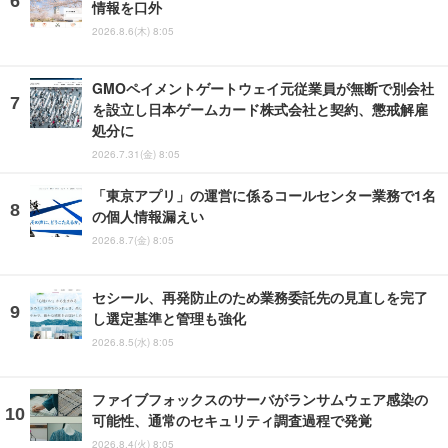
情報を口外
2026.8.6(木) 8:05
GMOペイメントゲートウェイ元従業員が無断で別会社
を設立し日本ゲームカード株式会社と契約、懲戒解雇
処分に
2026.7.31(金) 8:05
「東京アプリ」の運営に係るコールセンター業務で1名
の個人情報漏えい
2026.8.7(金) 8:05
セシール、再発防止のため業務委託先の見直しを完了
し選定基準と管理も強化
2026.8.5(水) 8:05
ファイブフォックスのサーバがランサムウェア感染の
可能性、通常のセキュリティ調査過程で発覚
2026.8.4(火) 8:05