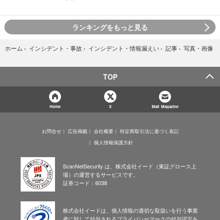
ランキングをもっと見る
写真・画像
ホーム
›
インシデント・事故
›
インシデント・情報漏えい
›
記事
›
TOP
Home
X
Mail Magazine
お問合せ
広告掲載
会社概要
特定商取引法に基づく表記
個人情報保護方針
ScanNetSecurity は、株式会社イード（東証グロース上
場）の運営するサービスです。
証券コード：6038
株式会社イードは、個人情報の適切な取扱いを行う事業
者に対して付与されるプライバシーマークの付与認定を