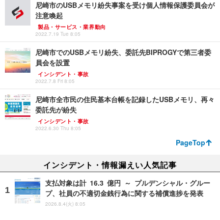
尼崎市のUSBメモリ紛失事案を受け個人情報保護委員会が
注意喚起
製品・サービス・業界動向
2022.7.19 Tue 8:05
尼崎市でのUSBメモリ紛失、委託先BIPROGYで第三者委
員会を設置
インシデント・事故
2022.7.8 Fri 8:05
尼崎市全市民の住民基本台帳を記録したUSBメモリ、再々
委託先が紛失
インシデント・事故
2022.6.30 Thu 8:05
PageTop
インシデント・情報漏えい人気記事
支払対象は計 16.3 億円 ～ プルデンシャル・グルー
プ、社員の不適切金銭行為に関する補償進捗を発表
2026.8.4(火) 8:05