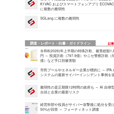
K1VAC およびスマートフォンアプリ ECOVAC
に複数の脆弱性
SGLang に複数の脆弱性
調査・レポート・白書・ガイドライン
記
令和8(2026)年上半期の特殊詐欺、被害総額1,
円 ～ 投資詐欺（797.9億）やニセ警察詐欺（50
億）など手口別被害額
市民プールやエネルギー企業が標的に ～ IPA
システムの最新サイバーインシデント事例を
脆弱性の是正期限12時間の政府も ～ AI 自律
台頭と企業の最新リスク
経営幹部や役員がサイバー攻撃後に処分を受
50%が回答 ～ フォーティネット調査