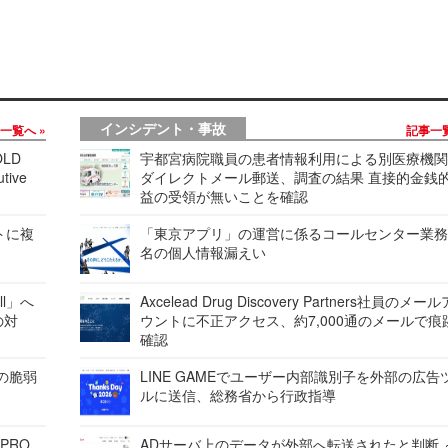
インシデント・事故
事一覧へ
記事一
LD
宇都宮病院職員の患者情報利用による別医療機
tive
ダイレクトメール郵送、調査の結果 直接的金銭
益の受領が無いことを確認
レートに複
「東京アプリ」の運営に係るコールセンター業務
名の個人情報漏えい
ell」へ
Axcelead Drug Discovery Partners社員のメー
の対
ウントに不正アクセス、約7,000通のメールで痕
確認
ンの脆弱
LINE GAMEでユーザー内部識別子を外部の広告
ルに送信、総務省から行政指導
 PRO
ADサーバ上のデータが外部へ転送されたと判断 