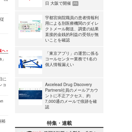
日 大阪で開催
PR
宇都宮病院職員の患者情報利
の従
用による別医療機関のダイレ
クトメール郵送、調査の結果
直接的金銭的利益の受領が無
いことを確認
覧へ
「東京アプリ」の運営に係る
a」
コールセンター業務で1名の
個人情報漏えい
1日に
ショ
Axcelead Drug Discovery
Partners社員のメールアカウ
ントに不正アクセス、約
n
7,000通のメールで痕跡を確
認
飼裕
特集・連載