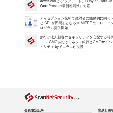
AeyeScan がアップデート、Ruby on Rails や
WordPress の最新脆弱性に対応
ディセプション技術で敵対者に能動的に関与 ～
と CDI が民間初となる米 MITRE のトレーニ
ログラム提供開始
銀行が法人顧客のセキュリティを心配する時
～ ～ GMOあおぞらネット銀行とGMOサイ
ュリティ byイエラエが提携
会員限定記事
脅威と脆