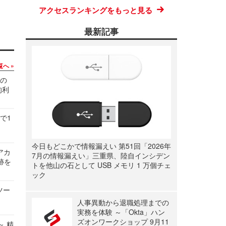
アクセスランキングをもっと見る
最新記事
覧へ
関の
的利
で1
今日もどこかで情報漏えい 第51回「2026年
ルアカ
7月の情報漏えい」三重県、陸自インシデン
跡を
トを他山の石として USB メモリ 1 万個チェ
ック
ツー
人事異動から退職処理までの
実務を体験 ～「Okta」ハン
ズオンワークショップ 9月11
～ 精