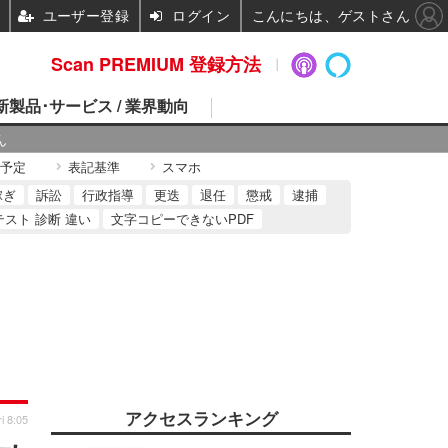
ユーザー登録
ログイン
こんにちは、ゲストさん
Scan PREMIUM 登録方法
 新製品･サービス / 業界動向
ん
予定
表記基準
スマホ
稼ぎ
訴訟
行政指導
更迭
退任
懲戒
逮捕
テスト 診断 違い
文字コピーできないPDF
アクセスランキング
i 8:05