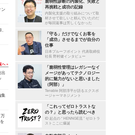
脆弱性診断の内製化、失敗と
再挑戦と成功の記録
オン
内製化支援の取り組みについて取
材させて欲しいと頼んでいたのだ
が毎回返事は芳しくなかった
加、
「守る」だけでなくお客を
「成功」させるまでが自分の
仕事
日本プルーフポイント 代表取締役
社長 野村健インタビュー
覧へ
「脆弱性管理はレガシーなイ
後出
メージがあってテクノロジー
ッ
的に魅力がないと思いました
（阿部）」
Tenable 阿部淳平が語るエクスポ
編集
ージャーマネジメント
「これってゼロトラストな
の？」と思ったら読むべき
 万
ID 起点の “ HENNGE流 ” ゼロトラ
せを
ストここに爆誕