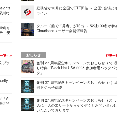
ights
総務省が10月に全国でCTF開催 ～ 全国9会場と
深刻な
ライン
クルーズ船で「勇者」が船出 ～ 52社100名が参
加傾向
Cloudbaseユーザー会開催報告
リティ安
おしらせ
事一覧へ
記事一
践 プラ
創刊 27 周年記念キャンペーンのおしらせ（5）
し特典「Black Hat USA 2025 参加者用バックパ
ク」
urity
創刊 27 周年記念キャンペーンのおしらせ（4）
部ドジっ子伝説
が「AI
創刊 27 周年記念キャンペーンのおしらせ（3）5
提供開
人に一人のエリートからぞくぞくとお問い合わ
いただいております