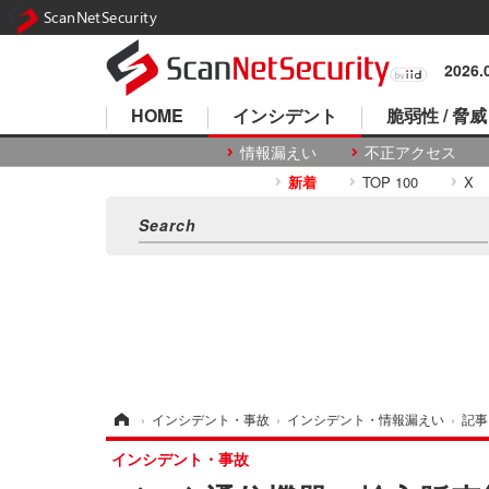
ScanNetSecurity
2026
HOME
インシデント
脆弱性 / 脅威
情報漏えい
不正アクセス
新着
TOP 100
X
ホーム
›
インシデント・事故
›
インシデント・情報漏えい
›
記事
インシデント・事故