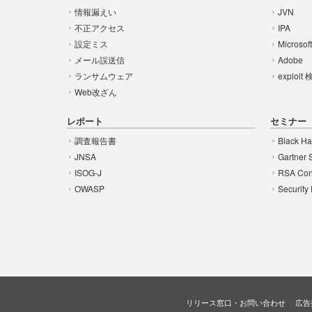
情報漏えい
JVN
不正アクセス
IPA
設定ミス
Microsof
メール誤送信
Adobe
ランサムウェア
exploit
Web改ざん
レポート
セミナー
調査報告書
Black Ha
JNSA
Gartner 
ISOG-J
RSA Con
OWASP
Security
リリース窓口・お問い合わせ
広告