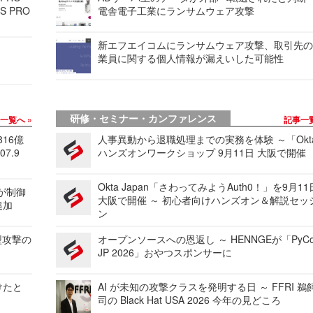
S PRO
電舎電子工業にランサムウェア攻撃
新エフエイコムにランサムウェア攻撃、取引先
業員に関する個人情報が漏えいした可能性
研修・セミナー・カンファレンス
事一覧へ
記事一
816億
人事異動から退職処理までの実務を体験 ～「Okt
7.9
ハンズオンワークショップ 9月11日 大阪で開催
Okta Japan「さわってみようAuth0！」を9月1
 が制御
大阪で開催 ～ 初心者向けハンズオン＆解説セッ
追加
ン
型攻撃の
オープンソースへの恩返し ～ HENNGEが「PyCo
JP 2026」おやつスポンサーに
けたと
AI が未知の攻撃クラスを発明する日 ～ FFRI 鵜
司の Black Hat USA 2026 今年の見どころ