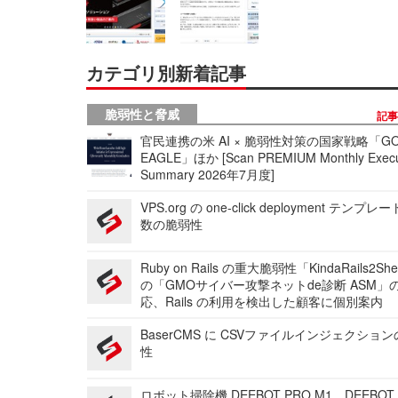
カテゴリ別新着記事
脆弱性と脅威
記
官民連携の米 AI × 脆弱性対策の国家戦略「GO
EAGLE」ほか [Scan PREMIUM Monthly Execu
Summary 2026年7月度]
VPS.org の one-click deployment テンプ
数の脆弱性
Ruby on Rails の重大脆弱性「KindaRails2Sh
の「GMOサイバー攻撃ネットde診断 ASM」
応、Rails の利用を検出した顧客に個別案内
BaserCMS に CSVファイルインジェクショ
性
ロボット掃除機 DEEBOT PRO M1、DEEBOT