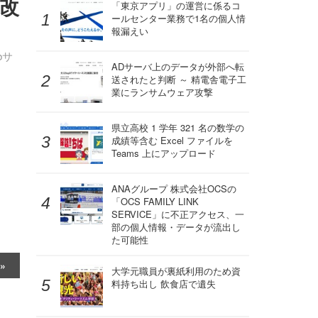
が改
「東京アプリ」の運営に係るコ
ールセンター業務で1名の個人情
報漏えい
bサ
ADサーバ上のデータが外部へ転
送されたと判断 ～ 精電舎電子工
業にランサムウェア攻撃
県立高校 1 学年 321 名の数学の
成績等含む Excel ファイルを
Teams 上にアップロード
ANAグループ 株式会社OCSの
「OCS FAMILY LINK
SERVICE」に不正アクセス、一
部の個人情報・データが流出し
た可能性
大学元職員が裏紙利用のため資
料持ち出し 飲食店で遺失