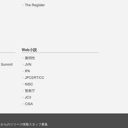
The Register
Web小説
脆弱性
t Summit
JVN
IPA
JPCERT/CC
NISC
警察庁
JC3
CISA
ドからのリリース情報
スタッフ募集