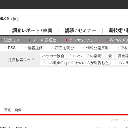
.08.09（日）
調査レポート / 白書
講演 / セミナー
新技術 /
設定ミス
メール誤送信
ランサムウェア
Web改ざ
RSS
情報提供
訂正 お詫び
情報公開原則
取材
ハッカー協会
"エンジニアの楽園"
愛
賞金
注目検索ワード
「この脆弱性は〇〇社の△△が報告した」
ペン
›
写真・画像
2022.9.16 Fr