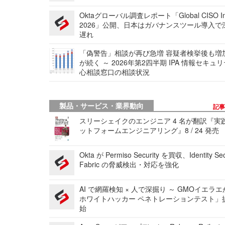
Oktaグローバル調査レポート「Global CISO Ins
2026」公開、日本はガバナンスツール導入で
遅れ
「偽警告」相談が再び急増 容疑者検挙後も増
が続く ～ 2026年第2四半期 IPA 情報セキュ
心相談窓口の相談状況
製品・サービス・業界動向
記
スリーシェイクのエンジニア 4 名が翻訳『実
ットフォームエンジニアリング』8 / 24 発売
Okta が Permiso Security を買収、Identity Sec
Fabric の脅威検出・対応を強化
AI で網羅検知 × 人で深掘り ～ GMOイエラエ
ホワイトハッカー ペネトレーションテスト」
始