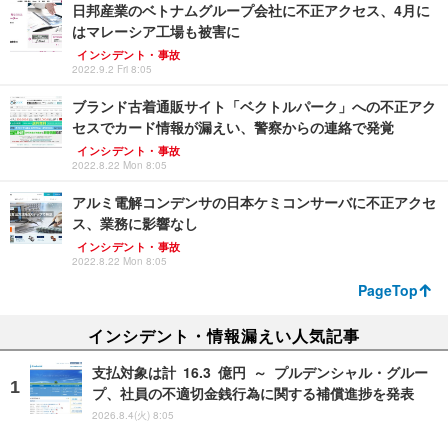
日邦産業のベトナムグループ会社に不正アクセス、4月に
はマレーシア工場も被害に
インシデント・事故
2022.9.2 Fri 8:05
ブランド古着通販サイト「ベクトルパーク」への不正アク
セスでカード情報が漏えい、警察からの連絡で発覚
インシデント・事故
2022.8.22 Mon 8:05
アルミ電解コンデンサの日本ケミコンサーバに不正アクセ
ス、業務に影響なし
インシデント・事故
2022.8.22 Mon 8:05
PageTop
インシデント・情報漏えい人気記事
支払対象は計 16.3 億円 ～ プルデンシャル・グルー
プ、社員の不適切金銭行為に関する補償進捗を発表
2026.8.4(火) 8:05