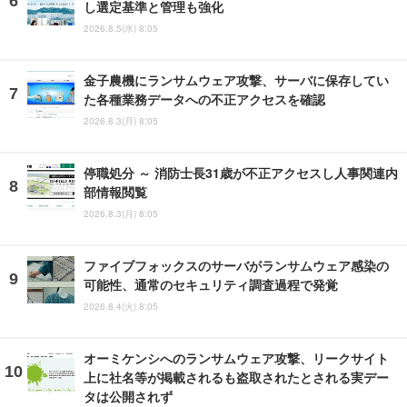
し選定基準と管理も強化
2026.8.5(水) 8:05
金子農機にランサムウェア攻撃、サーバに保存してい
た各種業務データへの不正アクセスを確認
2026.8.3(月) 8:05
停職処分 ～ 消防士長31歳が不正アクセスし人事関連内
部情報閲覧
2026.8.3(月) 8:05
ファイブフォックスのサーバがランサムウェア感染の
可能性、通常のセキュリティ調査過程で発覚
2026.8.4(火) 8:05
オーミケンシへのランサムウェア攻撃、リークサイト
上に社名等が掲載されるも盗取されたとされる実デー
タは公開されず