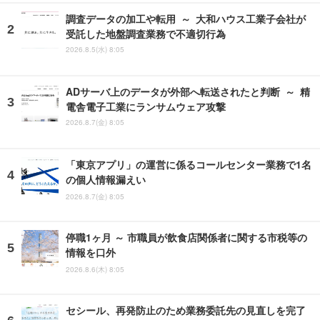
調査データの加工や転用 ～ 大和ハウス工業子会社が
受託した地盤調査業務で不適切行為
2026.8.5(水) 8:05
ADサーバ上のデータが外部へ転送されたと判断 ～ 精
電舎電子工業にランサムウェア攻撃
2026.8.7(金) 8:05
「東京アプリ」の運営に係るコールセンター業務で1名
の個人情報漏えい
2026.8.7(金) 8:05
停職1ヶ月 ～ 市職員が飲食店関係者に関する市税等の
情報を口外
2026.8.6(木) 8:05
セシール、再発防止のため業務委託先の見直しを完了