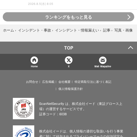
2026.8.5(水) 8:05
ランキングをもっと見る
写真・画像
ホーム
›
インシデント・事故
›
インシデント・情報漏えい
›
記事
›
TOP
Home
X
Mail Magazine
お問合せ
広告掲載
会社概要
特定商取引法に基づく表記
個人情報保護方針
ScanNetSecurity は、株式会社イード（東証グロース上
場）の運営するサービスです。
証券コード：6038
株式会社イードは、個人情報の適切な取扱いを行う事業
者に対して付与されるプライバシーマークの付与認定を