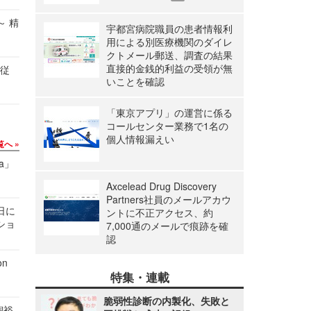
～ 精
宇都宮病院職員の患者情報利
用による別医療機関のダイレ
クトメール郵送、調査の結果
直接的金銭的利益の受領が無
の従
いことを確認
「東京アプリ」の運営に係る
コールセンター業務で1名の
個人情報漏えい
覧へ
a」
Axcelead Drug Discovery
Partners社員のメールアカウ
1日に
ントに不正アクセス、約
ショ
7,000通のメールで痕跡を確
認
n
特集・連載
脆弱性診断の内製化、失敗と
飼裕