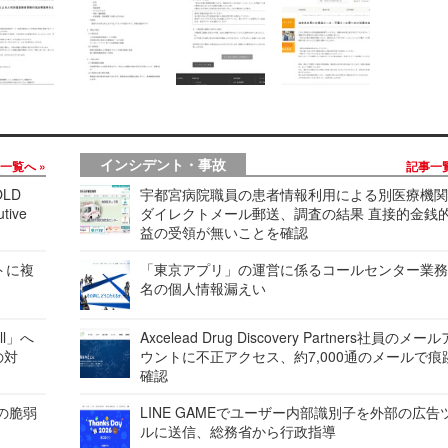
インシデント・事故
事一覧へ
記事一
LD
宇都宮病院職員の患者情報利用による別医療機
tive
ダイレクトメール郵送、調査の結果 直接的金銭
益の受領が無いことを確認
レートに複
「東京アプリ」の運営に係るコールセンター業務
名の個人情報漏えい
ell」へ
Axcelead Drug Discovery Partners社員のメー
の対
ウントに不正アクセス、約7,000通のメールで痕
確認
ンの脆弱
LINE GAMEでユーザー内部識別子を外部の広告
ルに送信、総務省から行政指導