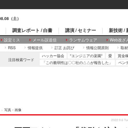
.08.08（土）
調査レポート / 白書
講演 / セミナー
新技術 /
設定ミス
メール誤送信
ランサムウェア
Web改ざ
RSS
情報提供
訂正 お詫び
情報公開原則
取材
ハッカー協会
"エンジニアの楽園"
愛
賞金
注目検索ワード
「この脆弱性は〇〇社の△△が報告した」
ペン
›
写真・画像
2022.9.6 Tu