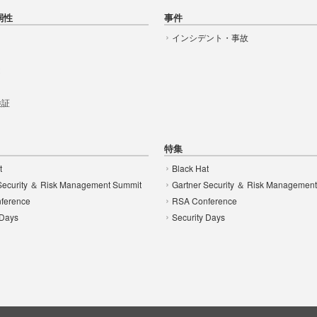
弱性
事件
インシデント・事故
t
 検証
特集
t
Black Hat
Security ＆ Risk Management Summit
Gartner Security ＆ Risk Managemen
ference
RSA Conference
 Days
Security Days