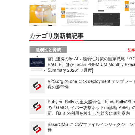
カテゴリ別新着記事
脆弱性と脅威
記
官民連携の米 AI × 脆弱性対策の国家戦略「GO
EAGLE」ほか [Scan PREMIUM Monthly Execu
Summary 2026年7月度]
VPS.org の one-click deployment テンプ
数の脆弱性
Ruby on Rails の重大脆弱性「KindaRails2Sh
の「GMOサイバー攻撃ネットde診断 ASM」
応、Rails の利用を検出した顧客に個別案内
BaserCMS に CSVファイルインジェクショ
性