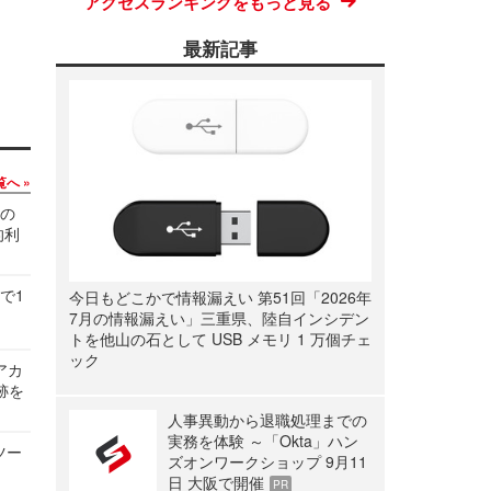
アクセスランキングをもっと見る
最新記事
覧へ
関の
的利
で1
今日もどこかで情報漏えい 第51回「2026年
7月の情報漏えい」三重県、陸自インシデン
トを他山の石として USB メモリ 1 万個チェ
ック
ルアカ
跡を
人事異動から退職処理までの
実務を体験 ～「Okta」ハン
ツー
ズオンワークショップ 9月11
日 大阪で開催
PR