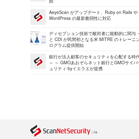
始
AeyeScan がアップデート、Ruby on Rails や
WordPress の最新脆弱性に対応
ディセプション技術で敵対者に能動的に関与 ～
と CDI が民間初となる米 MITRE のトレーニ
ログラム提供開始
銀行が法人顧客のセキュリティを心配する時
～ ～ GMOあおぞらネット銀行とGMOサイ
ュリティ byイエラエが提携