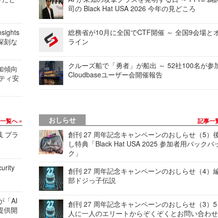
司の Black Hat USA 2026 今年の見どころ
ights
総務省が10月に全国でCTF開催 ～ 全国9会場と
深刻な
ライン
クルーズ船で「勇者」が船出 ～ 52社100名が参
加傾向
Cloudbaseユーザー会開催報告
リティ安
おしらせ
事一覧へ
記事一
践 プラ
創刊 27 周年記念キャンペーンのおしらせ（5）
し特典「Black Hat USA 2025 参加者用バックパ
ク」
urity
創刊 27 周年記念キャンペーンのおしらせ（4）
部ドジっ子伝説
が「AI
創刊 27 周年記念キャンペーンのおしらせ（3）5
提供開
人に一人のエリートからぞくぞくとお問い合わ