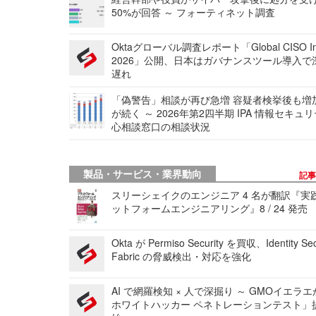
50%が回答 ～ フォーティネット調査
Oktaグローバル調査レポート「Global CISO Ins
2026」公開、日本はガバナンスツール導入で
遅れ
「偽警告」相談が再び急増 容疑者検挙後も増
が続く ～ 2026年第2四半期 IPA 情報セキュ
心相談窓口の相談状況
製品・サービス・業界動向
記
スリーシェイクのエンジニア 4 名が翻訳『実
ットフォームエンジニアリング』8 / 24 発売
Okta が Permiso Security を買収、Identity Sec
Fabric の脅威検出・対応を強化
AI で網羅検知 × 人で深掘り ～ GMOイエラエ
ホワイトハッカー ペネトレーションテスト」