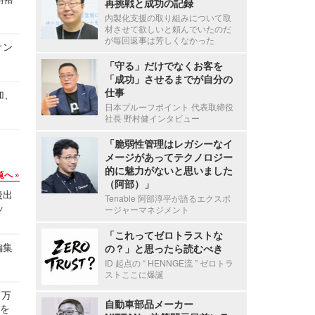
再挑戦と成功の記録
内製化支援の取り組みについて取
材させて欲しいと頼んでいたのだ
が毎回返事は芳しくなかった
オン
「守る」だけでなくお客を
「成功」させるまでが自分の
仕事
加、
日本プルーフポイント 代表取締役
社長 野村健インタビュー
「脆弱性管理はレガシーなイ
メージがあってテクノロジー
的に魅力がないと思いました
覧へ
（阿部）」
後出
Tenable 阿部淳平が語るエクスポ
ッ
ージャーマネジメント
「これってゼロトラストな
編集
の？」と思ったら読むべき
ID 起点の “ HENNGE流 ” ゼロトラ
ストここに爆誕
 万
自動車部品メーカー
せを