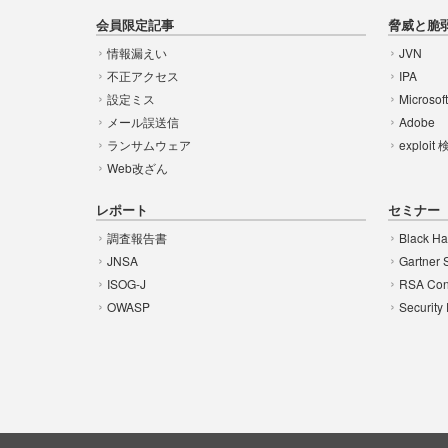
会員限定記事
脅威と脆
情報漏えい
JVN
不正アクセス
IPA
設定ミス
Microsof
メール誤送信
Adobe
ランサムウェア
exploit
Web改ざん
レポート
セミナー
調査報告書
Black Ha
JNSA
Gartner 
ISOG-J
RSA Con
OWASP
Security