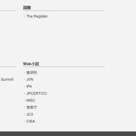
国際
The Register
Web小説
脆弱性
t Summit
JVN
IPA
JPCERT/CC
NISC
警察庁
JC3
CISA