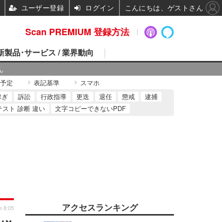
ユーザー登録
ログイン
こんにちは、ゲストさん
Scan PREMIUM 登録方法
 新製品･サービス / 業界動向
ん
予定
表記基準
スマホ
稼ぎ
訴訟
行政指導
更迭
退任
懲戒
逮捕
テスト 診断 違い
文字コピーできないPDF
アクセスランキング
e 8:05