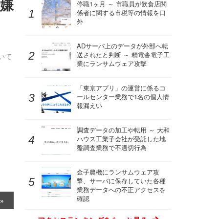
嫌
停職1ヶ月 ～ 市職員が飲食店関
係者に関する市税等の情報を口
外
ADサーバ上のデータが外部へ転
送されたと判断 ～ 精電舎電子工
いて
業にランサムウェア攻撃
「東京アプリ」の運営に係るコ
ールセンター業務で1名の個人情
報漏えい
調査データの加工や転用 ～ 大和
ハウス工業子会社が受託した地
盤調査業務で不適切行為
金子農機にランサムウェア攻
撃、サーバに保存していた各種
業務データへの不正アクセスを
確認