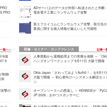
 PRO
ADサーバ上のデータが外部へ転送されたと判断 
S PRO
電舎電子工業にランサムウェア攻撃
新エフエイコムにランサムウェア攻撃、取引先
業員に関する個人情報が漏えいした可能性
研修・セミナー・カンファレンス
事一覧へ
記事一
816億
人事異動から退職処理までの実務を体験 ～「Okt
7.9
ハンズオンワークショップ 9月11日 大阪で開催
Okta Japan「さわってみようAuth0！」を9月1
 が制御
大阪で開催 ～ 初心者向けハンズオン＆解説セッ
追加
ン
型攻撃の
オープンソースへの恩返し ～ HENNGEが「PyCo
JP 2026」おやつスポンサーに
けたと
AI が未知の攻撃クラスを発明する日 ～ FFRI 鵜