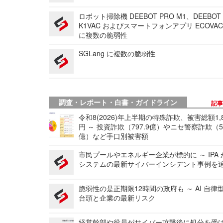
ロボット掃除機 DEEBOT PRO M1、DEEBOT
K1VAC およびスマートフォンアプリ ECOVAC
に複数の脆弱性
SGLang に複数の脆弱性
調査・レポート・白書・ガイドライン
記
令和8(2026)年上半期の特殊詐欺、被害総額1,
円 ～ 投資詐欺（797.9億）やニセ警察詐欺（50
億）など手口別被害額
市民プールやエネルギー企業が標的に ～ IPA
システムの最新サイバーインシデント事例を
脆弱性の是正期限12時間の政府も ～ AI 自律
台頭と企業の最新リスク
経営幹部や役員がサイバー攻撃後に処分を受