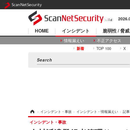
ScanNetSecurity
2026
HOME
インシデント
脆弱性 / 脅威
情報漏えい
不正アクセス
新着
TOP 100
X
ホーム
›
インシデント・事故
›
インシデント・情報漏えい
›
記事
インシデント・事故