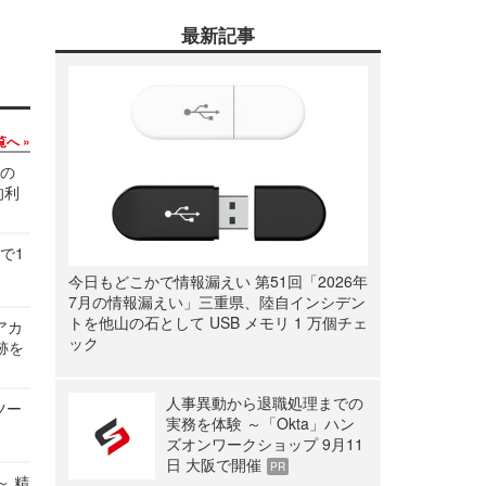
最新記事
覧へ
関の
的利
で1
今日もどこかで情報漏えい 第51回「2026年
7月の情報漏えい」三重県、陸自インシデン
トを他山の石として USB メモリ 1 万個チェ
ルアカ
ック
跡を
人事異動から退職処理までの
ツー
実務を体験 ～「Okta」ハン
ズオンワークショップ 9月11
日 大阪で開催
PR
～ 精