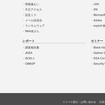
情報漏えい
JVN
不正アクセス
IPA
設定ミス
Microsof
メール誤送信
Adobe
ランサムウェア
exploit
Web改ざん
レポート
セミナー
調査報告書
Black Ha
JNSA
Gartner 
ISOG-J
RSA Con
OWASP
Security
リリース窓口・お問い合わせ
広告