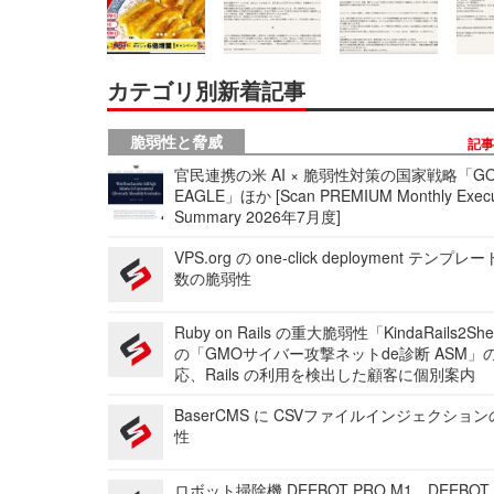
カテゴリ別新着記事
脆弱性と脅威
記
官民連携の米 AI × 脆弱性対策の国家戦略「GO
EAGLE」ほか [Scan PREMIUM Monthly Execu
Summary 2026年7月度]
VPS.org の one-click deployment テンプ
数の脆弱性
Ruby on Rails の重大脆弱性「KindaRails2Sh
の「GMOサイバー攻撃ネットde診断 ASM」
応、Rails の利用を検出した顧客に個別案内
BaserCMS に CSVファイルインジェクショ
性
ロボット掃除機 DEEBOT PRO M1、DEEBOT