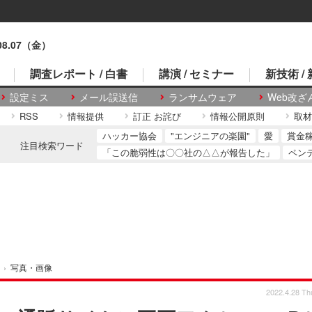
.08.07（金）
調査レポート / 白書
講演 / セミナー
新技術 /
設定ミス
メール誤送信
ランサムウェア
Web改ざ
RSS
情報提供
訂正 お詫び
情報公開原則
取材
ハッカー協会
"エンジニアの楽園"
愛
賞金
注目検索ワード
「この脆弱性は〇〇社の△△が報告した」
ペン
›
写真・画像
2022.4.28 Th