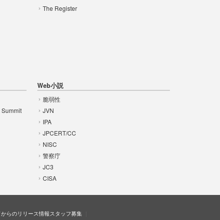
The Register
Web小説
脆弱性
t Summit
JVN
IPA
JPCERT/CC
NISC
警察庁
JC3
CISA
ドからのリリース情報
スタッフ募集