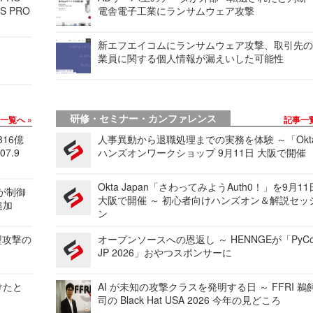
S PRO
電舎電子工業にランサムウェア攻撃
新エフエイコムにランサムウェア攻撃、取引先
業員に関する個人情報が漏えいした可能性
研修・セミナー・カンファレンス
事一覧へ
記事一
816億
人事異動から退職処理までの実務を体験 ～「Okt
7.9
ハンズオンワークショップ 9月11日 大阪で開催
Okta Japan「さわってみようAuth0！」を9月1
 が制御
大阪で開催 ～ 初心者向けハンズオン＆解説セッ
追加
ン
型攻撃の
オープンソースへの恩返し ～ HENNGEが「PyCo
JP 2026」おやつスポンサーに
けたと
AI が未知の攻撃クラスを発明する日 ～ FFRI 鵜
司の Black Hat USA 2026 今年の見どころ