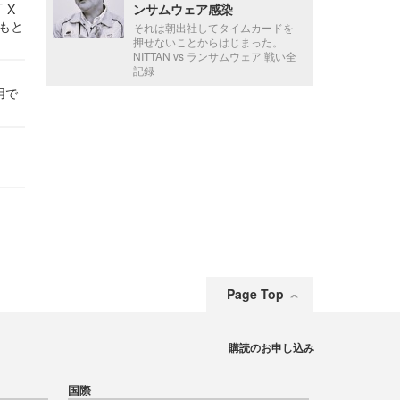
 X
ンサムウェア感染
かもと
それは朝出社してタイムカードを
件
押せないことからはじまった。
NITTAN vs ランサムウェア 戦い全
記録
用で
Page Top
購読のお申し込み
国際