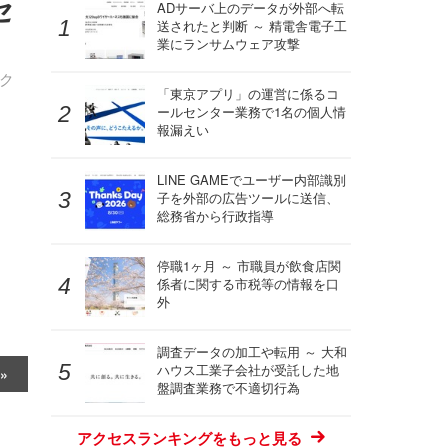
セ
ADサーバ上のデータが外部へ転
送されたと判断 ～ 精電舎電子工
業にランサムウェア攻撃
ク
「東京アプリ」の運営に係るコ
ールセンター業務で1名の個人情
報漏えい
LINE GAMEでユーザー内部識別
子を外部の広告ツールに送信、
総務省から行政指導
停職1ヶ月 ～ 市職員が飲食店関
係者に関する市税等の情報を口
外
調査データの加工や転用 ～ 大和
ハウス工業子会社が受託した地
盤調査業務で不適切行為
アクセスランキングをもっと見る