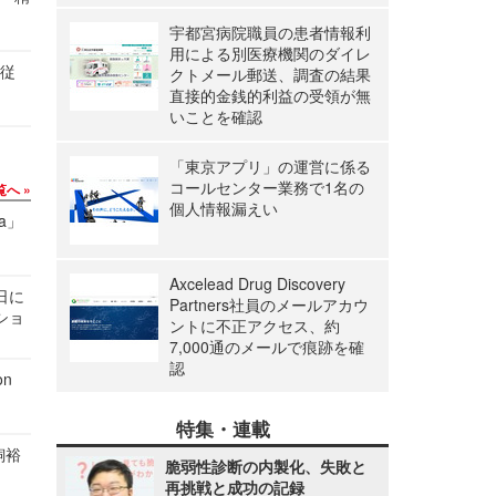
宇都宮病院職員の患者情報利
用による別医療機関のダイレ
の従
クトメール郵送、調査の結果
直接的金銭的利益の受領が無
いことを確認
「東京アプリ」の運営に係る
コールセンター業務で1名の
覧へ
個人情報漏えい
a」
Axcelead Drug Discovery
1日に
Partners社員のメールアカウ
ショ
ントに不正アクセス、約
7,000通のメールで痕跡を確
認
n
特集・連載
飼裕
脆弱性診断の内製化、失敗と
再挑戦と成功の記録