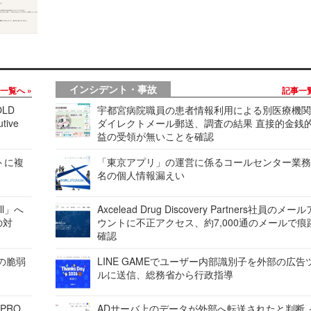
インシデント・事故
事一覧へ
記事一
LD
宇都宮病院職員の患者情報利用による別医療機
tive
ダイレクトメール郵送、調査の結果 直接的金銭
益の受領が無いことを確認
レートに複
「東京アプリ」の運営に係るコールセンター業務
名の個人情報漏えい
ell」へ
Axcelead Drug Discovery Partners社員のメー
の対
ウントに不正アクセス、約7,000通のメールで痕
確認
ンの脆弱
LINE GAMEでユーザー内部識別子を外部の広告
ルに送信、総務省から行政指導
 PRO
ADサーバ上のデータが外部へ転送されたと判断 