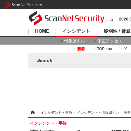
ScanNetSecurity
2026
HOME
インシデント
脆弱性 / 脅威
情報漏えい
不正アクセス
新着
TOP 100
X
ホーム
›
インシデント・事故
›
インシデント・情報漏えい
›
記事
インシデント・事故