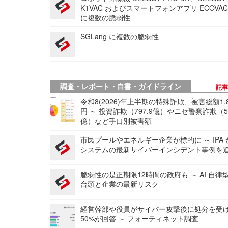
K1VAC およびスマートフォンアプリ ECOVAC
に複数の脆弱性
SGLang に複数の脆弱性
調査・レポート・白書・ガイドライン
記
令和8(2026)年上半期の特殊詐欺、被害総額1,
円 ～ 投資詐欺（797.9億）やニセ警察詐欺（50
億）など手口別被害額
市民プールやエネルギー企業が標的に ～ IPA
システムの最新サイバーインシデント事例を
脆弱性の是正期限12時間の政府も ～ AI 自律
台頭と企業の最新リスク
経営幹部や役員がサイバー攻撃後に処分を受
50%が回答 ～ フォーティネット調査