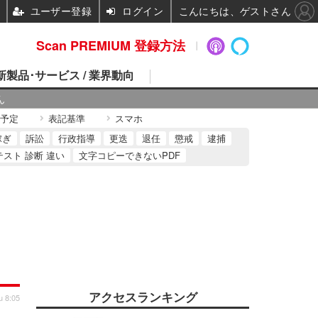
ユーザー登録
ログイン
こんにちは、ゲストさん
Scan PREMIUM 登録方法
 新製品･サービス / 業界動向
ん
予定
表記基準
スマホ
稼ぎ
訴訟
行政指導
更迭
退任
懲戒
逮捕
テスト 診断 違い
文字コピーできないPDF
アクセスランキング
u 8:05