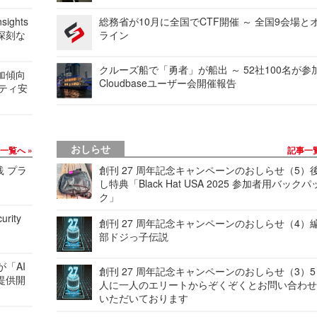
ights
総務省が10月に全国でCTF開催 ～ 全国9会場と
深刻な
ライン
クルーズ船で「勇者」が船出 ～ 52社100名が参
加傾向
Cloudbaseユーザー会開催報告
リティ安
おしらせ
事一覧へ
記事一
践 プラ
創刊 27 周年記念キャンペーンのおしらせ（5）
し特典「Black Hat USA 2025 参加者用バックパ
ク」
urity
創刊 27 周年記念キャンペーンのおしらせ（4）
部ドジっ子伝説
が「AI
創刊 27 周年記念キャンペーンのおしらせ（3）5
提供開
人に一人のエリートからぞくぞくとお問い合わ
いただいております