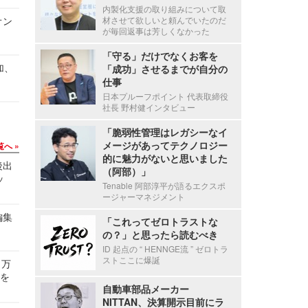
内製化支援の取り組みについて取
オン
材させて欲しいと頼んでいたのだ
が毎回返事は芳しくなかった
「守る」だけでなくお客を
加、
「成功」させるまでが自分の
仕事
日本プルーフポイント 代表取締役
社長 野村健インタビュー
「脆弱性管理はレガシーなイ
メージがあってテクノロジー
覧へ
的に魅力がないと思いました
後出
（阿部）」
ッ
Tenable 阿部淳平が語るエクスポ
ージャーマネジメント
編集
「これってゼロトラストな
の？」と思ったら読むべき
ID 起点の “ HENNGE流 ” ゼロトラ
ストここに爆誕
 万
せを
自動車部品メーカー
NITTAN、決算開示目前にラ