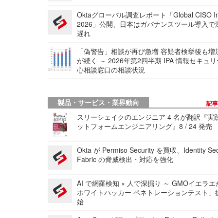
Oktaグローバル調査レポート「Global CISO Ins
2026」公開、日本はガバナンスツール導入で
遅れ
「偽警告」相談が再び急増 容疑者検挙後も増
が続く ～ 2026年第2四半期 IPA 情報セキュ
心相談窓口の相談状況
製品・サービス・業界動向
記
スリーシェイクのエンジニア 4 名が翻訳『実
ットフォームエンジニアリング』8 / 24 発売
Okta が Permiso Security を買収、Identity Sec
Fabric の脅威検出・対応を強化
AI で網羅検知 × 人で深掘り ～ GMOイエラエ
ホワイトハッカー ペネトレーションテスト」
始