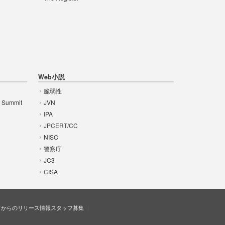
Web小説
脆弱性
t Summit
JVN
IPA
JPCERT/CC
NISC
警察庁
JC3
CISA
ドからのリリース情報
スタッフ募集