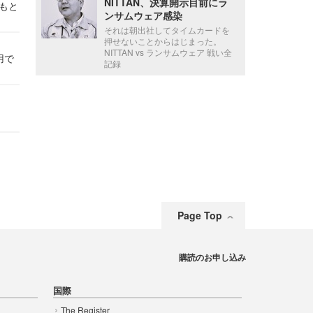
NITTAN、決算開示目前にラ
かもと
ンサムウェア感染
件
それは朝出社してタイムカードを
押せないことからはじまった。
NITTAN vs ランサムウェア 戦い全
用で
記録
Page Top
購読のお申し込み
国際
The Register