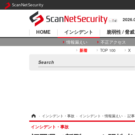
ScanNetSecurity
2026
HOME
インシデント
脆弱性 / 脅威
情報漏えい
不正アクセス
新着
TOP 100
X
ホーム
›
インシデント・事故
›
インシデント・情報漏えい
›
記事
インシデント・事故