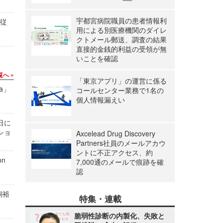
宇都宮病院職員の患者情報利
の従
用による別医療機関のダイレ
クトメール郵送、調査の結果
直接的金銭的利益の受領が無
いことを確認
覧へ
「東京アプリ」の運営に係る
a」
コールセンター業務で1名の
個人情報漏えい
1日に
ショ
Axcelead Drug Discovery
Partners社員のメールアカウ
ントに不正アクセス、約
n
7,000通のメールで痕跡を確
認
飼裕
特集・連載
脆弱性診断の内製化、失敗と