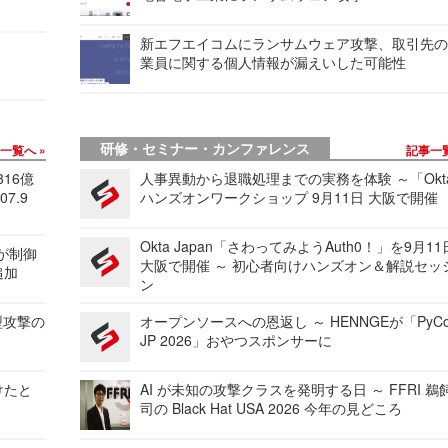
新エフエイコムにランサムウェア攻撃、取引先
業員に関する個人情報が漏えいした可能性
研修・セミナー・カンファレンス
事一覧へ
記事一
816億
人事異動から退職処理までの実務を体験 ～「Okt
7.9
ハンズオンワークショップ 9月11日 大阪で開催
Okta Japan「さわってみようAuth0！」を9月1
 が制御
大阪で開催 ～ 初心者向けハンズオン＆解説セッ
追加
ン
型攻撃の
オープンソースへの恩返し ～ HENNGEが「PyCo
JP 2026」おやつスポンサーに
けたと
AI が未知の攻撃クラスを発明する日 ～ FFRI 鵜
司の Black Hat USA 2026 今年の見どころ