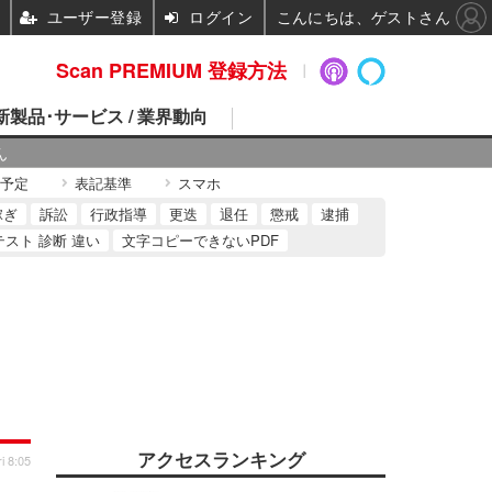
ユーザー登録
ログイン
こんにちは、ゲストさん
Scan PREMIUM 登録方法
 新製品･サービス / 業界動向
ん
予定
表記基準
スマホ
稼ぎ
訴訟
行政指導
更迭
退任
懲戒
逮捕
テスト 診断 違い
文字コピーできないPDF
アクセスランキング
i 8:05