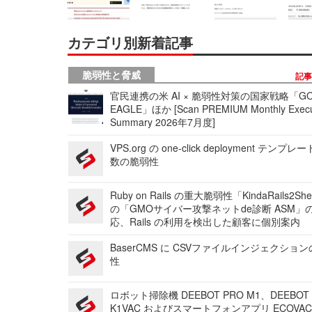
カテゴリ別新着記事
脆弱性と脅威
記
官民連携の米 AI × 脆弱性対策の国家戦略「GO
EAGLE」ほか [Scan PREMIUM Monthly Execu
Summary 2026年7月度]
VPS.org の one-click deployment テンプ
数の脆弱性
Ruby on Rails の重大脆弱性「KindaRails2Sh
の「GMOサイバー攻撃ネットde診断 ASM」
応、Rails の利用を検出した顧客に個別案内
BaserCMS に CSVファイルインジェクショ
性
ロボット掃除機 DEEBOT PRO M1、DEEBOT
K1VAC およびスマートフォンアプリ ECOVAC