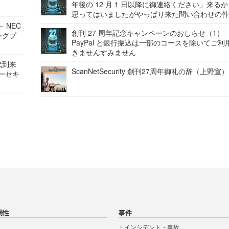
年後の 12 月 1 日以降に御連絡ください」来る
思ってはいましたがやっぱり来た問い合わせの
 NEC
創刊 27 周年記念キャンペーンのおしらせ（1）
ングプ
PayPal と銀行振込は一部のコースを除いてご利
きませんすみません
代到来
ScanNetSecurity 創刊27周年御礼の辞（上野宣）
バーセキ
弱性
事件
インシデント・事故