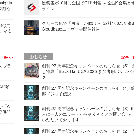
ights
総務省が10月に全国でCTF開催 ～ 全国9会場と
深刻な
ライン
クルーズ船で「勇者」が船出 ～ 52社100名が参
加傾向
Cloudbaseユーザー会開催報告
リティ安
おしらせ
事一覧へ
記事一
践 プラ
創刊 27 周年記念キャンペーンのおしらせ（5）
し特典「Black Hat USA 2025 参加者用バックパ
ク」
urity
創刊 27 周年記念キャンペーンのおしらせ（4）
部ドジっ子伝説
が「AI
創刊 27 周年記念キャンペーンのおしらせ（3）5
提供開
人に一人のエリートからぞくぞくとお問い合わ
いただいております
創刊 27 周年記念キャンペーンのおしらせ（2）「