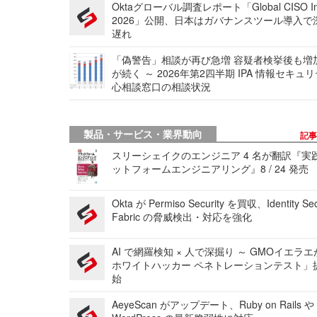
Oktaグローバル調査レポート「Global CISO Ins
2026」公開、日本はガバナンスツール導入で
遅れ
「偽警告」相談が再び急増 容疑者検挙後も増
が続く ～ 2026年第2四半期 IPA 情報セキュ
心相談窓口の相談状況
製品・サービス・業界動向
記
スリーシェイクのエンジニア 4 名が翻訳『実
ットフォームエンジニアリング』8 / 24 発売
Okta が Permiso Security を買収、Identity Sec
Fabric の脅威検出・対応を強化
AI で網羅検知 × 人で深掘り ～ GMOイエラエ
ホワイトハッカー ペネトレーションテスト」
始
AeyeScan がアップデート、Ruby on Rails や