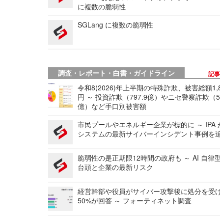
に複数の脆弱性
SGLang に複数の脆弱性
調査・レポート・白書・ガイドライン
記
令和8(2026)年上半期の特殊詐欺、被害総額1,
円 ～ 投資詐欺（797.9億）やニセ警察詐欺（50
億）など手口別被害額
市民プールやエネルギー企業が標的に ～ IPA
システムの最新サイバーインシデント事例を
脆弱性の是正期限12時間の政府も ～ AI 自律
台頭と企業の最新リスク
経営幹部や役員がサイバー攻撃後に処分を受
50%が回答 ～ フォーティネット調査