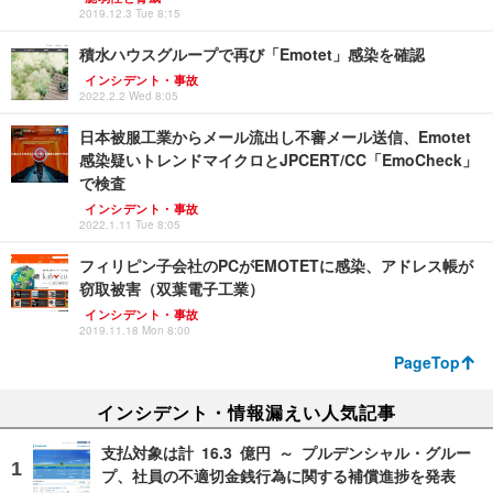
2019.12.3 Tue 8:15
積水ハウスグループで再び「Emotet」感染を確認
インシデント・事故
2022.2.2 Wed 8:05
日本被服工業からメール流出し不審メール送信、Emotet
感染疑いトレンドマイクロとJPCERT/CC「EmoCheck」
で検査
インシデント・事故
2022.1.11 Tue 8:05
フィリピン子会社のPCがEMOTETに感染、アドレス帳が
窃取被害（双葉電子工業）
インシデント・事故
2019.11.18 Mon 8:00
PageTop
インシデント・情報漏えい人気記事
支払対象は計 16.3 億円 ～ プルデンシャル・グルー
プ、社員の不適切金銭行為に関する補償進捗を発表