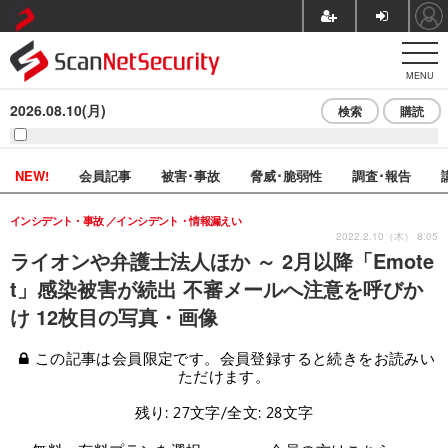
MENU
2026.08.10(月)
検索
購読
NEW!
会員記事
被害･事故
脅威･脆弱性
調査･報告
インシデント・事故
インシデント・情報漏えい
2022.2.10（木） 8:05
ライオンや弁護士法人ほか ～ 2月以降「Emote
t」感染被害が続出 不審メールへ注意を呼びか
け 12枚目の写真・画像
この記事は会員限定です。会員登録すると続きをお読みい
ただけます。
残り: 27文字/全文: 28文字