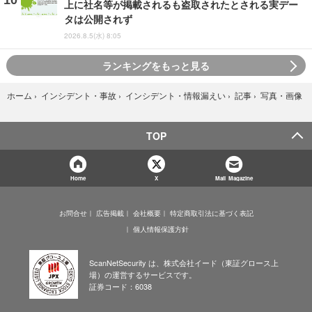
上に社名等が掲載されるも盗取されたとされる実デー
タは公開されず
2026.8.5(水) 8:05
ランキングをもっと見る
写真・画像
ホーム
›
インシデント・事故
›
インシデント・情報漏えい
›
記事
›
TOP
Home
X
Mail Magazine
お問合せ
広告掲載
会社概要
特定商取引法に基づく表記
個人情報保護方針
ScanNetSecurity は、株式会社イード（東証グロース上
場）の運営するサービスです。
証券コード：6038