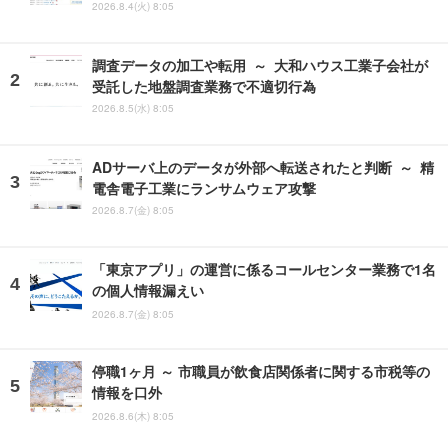
2026.8.4(火) 8:05
調査データの加工や転用 ～ 大和ハウス工業子会社が
受託した地盤調査業務で不適切行為
2026.8.5(水) 8:05
ADサーバ上のデータが外部へ転送されたと判断 ～ 精
電舎電子工業にランサムウェア攻撃
2026.8.7(金) 8:05
「東京アプリ」の運営に係るコールセンター業務で1名
の個人情報漏えい
2026.8.7(金) 8:05
停職1ヶ月 ～ 市職員が飲食店関係者に関する市税等の
情報を口外
2026.8.6(木) 8:05