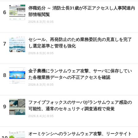
停職処分 ～ 消防士長31歳が不正アクセスし人事関連内
部情報閲覧
2026.8.3(月) 8:05
セシール、再発防止のため業務委託先の見直しを完了
し選定基準と管理も強化
2026.8.5(水) 8:05
金子農機にランサムウェア攻撃、サーバに保存してい
た各種業務データへの不正アクセスを確認
2026.8.3(月) 8:05
ファイブフォックスのサーバがランサムウェア感染の
可能性、通常のセキュリティ調査過程で発覚
2026.8.4(火) 8:05
オーミケンシへのランサムウェア攻撃、リークサイト