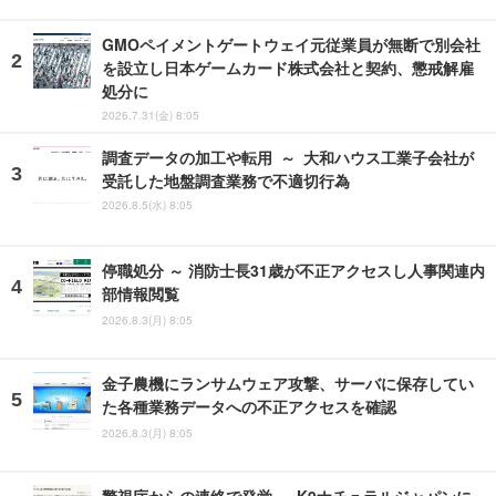
GMOペイメントゲートウェイ元従業員が無断で別会社
を設立し日本ゲームカード株式会社と契約、懲戒解雇
処分に
2026.7.31(金) 8:05
調査データの加工や転用 ～ 大和ハウス工業子会社が
受託した地盤調査業務で不適切行為
2026.8.5(水) 8:05
停職処分 ～ 消防士長31歳が不正アクセスし人事関連内
部情報閲覧
2026.8.3(月) 8:05
金子農機にランサムウェア攻撃、サーバに保存してい
た各種業務データへの不正アクセスを確認
2026.8.3(月) 8:05