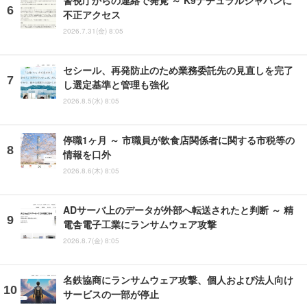
警視庁からの連絡で発覚 ～ K9ナチュラルジャパンに
不正アクセス
2026.7.31(金) 8:05
セシール、再発防止のため業務委託先の見直しを完了
し選定基準と管理も強化
2026.8.5(水) 8:05
停職1ヶ月 ～ 市職員が飲食店関係者に関する市税等の
情報を口外
2026.8.6(木) 8:05
ADサーバ上のデータが外部へ転送されたと判断 ～ 精
電舎電子工業にランサムウェア攻撃
2026.8.7(金) 8:05
名鉄協商にランサムウェア攻撃、個人および法人向け
サービスの一部が停止