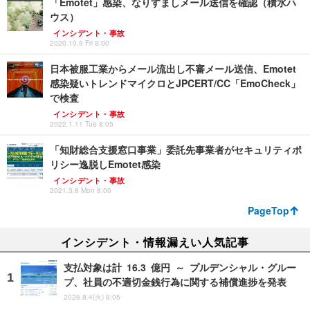
「Emotet」感染、なりすましメール送信を確認（積水ハ
ウス）
インシデント・事故
2020.10.9 Fri 8:00
日本被服工業からメール流出し不審メール送信、Emotet
感染疑いトレンドマイクロとJPCERT/CC「EmoCheck」
で検査
インシデント・事故
2022.1.11 Tue 8:05
「知財総合支援窓口事業」委託先事業者がセキュリティポ
リシー逸脱しEmotet感染
インシデント・事故
2021.3.8 Mon 8:00
PageTop
インシデント・情報漏えい人気記事
支払対象は計 16.3 億円 ～ プルデンシャル・グルー
プ、社員の不適切金銭行為に関する補償進捗を発表
2026.8.4(火) 8:05