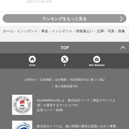
2026.7.31(金) 8:05
ランキングをもっと見る
写真・画像
ホーム
›
インシデント・事故
›
インシデント・情報漏えい
›
記事
›
TOP
Home
X
Mail Magazine
お問合せ
広告掲載
会社概要
特定商取引法に基づく表記
個人情報保護方針
ScanNetSecurity は、株式会社イード（東証グロース上
場）の運営するサービスです。
証券コード：6038
株式会社イードは、個人情報の適切な取扱いを行う事業