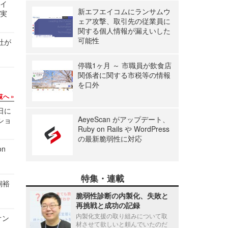
サイ
新エフエイコムにランサムウ
る実
ェア攻撃、取引先の従業員に
関する個人情報が漏えいした
可能性
社が
停職1ヶ月 ～ 市職員が飲食店
関係者に関する市税等の情報
を口外
覧へ
1日に
AeyeScan がアップデート、
ショ
Ruby on Rails や WordPress
の最新脆弱性に対応
n
特集・連載
飼裕
脆弱性診断の内製化、失敗と
再挑戦と成功の記録
内製化支援の取り組みについて取
オン
材させて欲しいと頼んでいたのだ