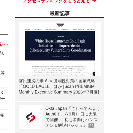
アクセスランキングをもっと見る
最新記事
覧へ
の従
税等
官民連携の米 AI × 脆弱性対策の国家戦略
「GOLD EAGLE」ほか [Scan PREMIUM
Monthly Executive Summary 2026年7月度]
NK
デー
Okta Japan「さわってみよう
Auth0！」を9月11日に大阪
を完
で開催 ～ 初心者向けハンズ
オン＆解説セッション
PR