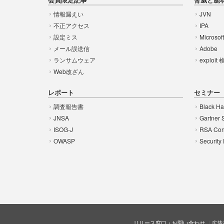
情報漏えい
JVN
不正アクセス
IPA
設定ミス
Microsof
メール誤送信
Adobe
ランサムウェア
exploit
Web改ざん
レポート
セミナー
調査報告書
Black Ha
JNSA
Gartner 
ISOG-J
RSA Con
OWASP
Security
リリース窓口・お問い合わせ
広告