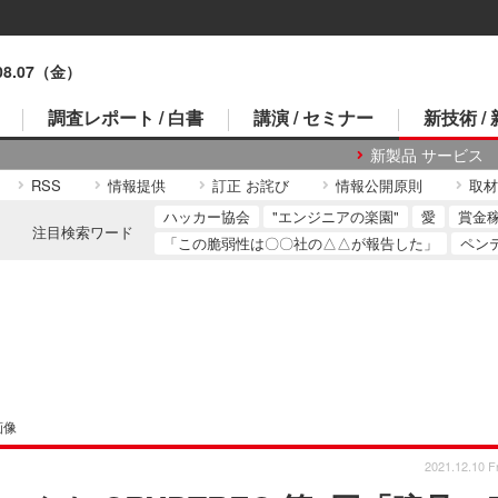
.08.07（金）
調査レポート / 白書
講演 / セミナー
新技術 /
新製品 サービス
RSS
情報提供
訂正 お詫び
情報公開原則
取材
ハッカー協会
"エンジニアの楽園"
愛
賞金
注目検索ワード
「この脆弱性は〇〇社の△△が報告した」
ペン
画像
2021.12.10 Fr