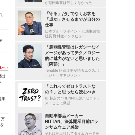
が毎回返事は芳しくなかった
「守る」だけでなくお客を
加、
「成功」させるまでが自分の
仕事
日本プルーフポイント 代表取締役
社長 野村健インタビュー
ア
「脆弱性管理はレガシーなイ
メージがあってテクノロジー
的に魅力がないと思いました
（阿部）」
覧へ
Tenable 阿部淳平が語るエクスポ
ージャーマネジメント
後出
ッ
「これってゼロトラストな
の？」と思ったら読むべき
編集
ID 起点の “ HENNGE流 ” ゼロトラ
ストここに爆誕
自動車部品メーカー
 万
NITTAN、決算開示目前にラ
せを
ンサムウェア感染
それは朝出社してタイムカードを