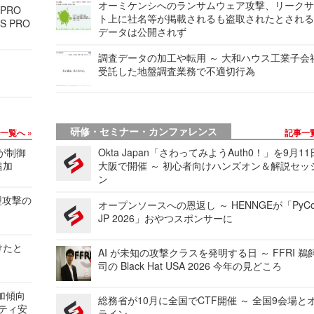
オーミケンシへのランサムウェア攻撃、リーク
 PRO
ト上に社名等が掲載されるも盗取されたとされ
S PRO
データは公開されず
調査データの加工や転用 ～ 大和ハウス工業子会
受託した地盤調査業務で不適切行為
研修・セミナー・カンファレンス
事一覧へ
記事一
 が制御
Okta Japan「さわってみようAuth0！」を9月1
追加
大阪で開催 ～ 初心者向けハンズオン＆解説セッ
ン
型攻撃の
オープンソースへの恩返し ～ HENNGEが「PyCo
JP 2026」おやつスポンサーに
けたと
AI が未知の攻撃クラスを発明する日 ～ FFRI 鵜
司の Black Hat USA 2026 今年の見どころ
加傾向
総務省が10月に全国でCTF開催 ～ 全国9会場と
リティ安
ライン