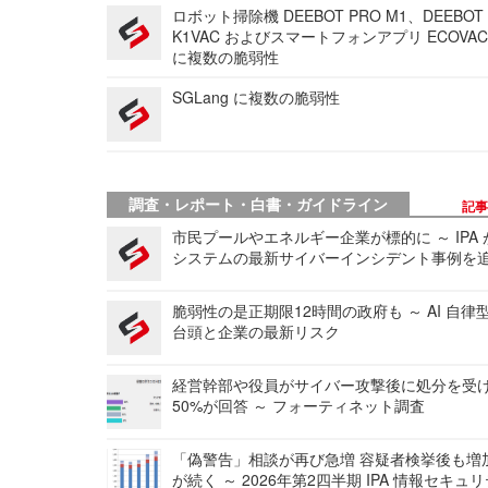
ロボット掃除機 DEEBOT PRO M1、DEEBOT
K1VAC およびスマートフォンアプリ ECOVAC
に複数の脆弱性
SGLang に複数の脆弱性
調査・レポート・白書・ガイドライン
記
市民プールやエネルギー企業が標的に ～ IPA
システムの最新サイバーインシデント事例を
脆弱性の是正期限12時間の政府も ～ AI 自律
台頭と企業の最新リスク
経営幹部や役員がサイバー攻撃後に処分を受
50%が回答 ～ フォーティネット調査
「偽警告」相談が再び急増 容疑者検挙後も増
が続く ～ 2026年第2四半期 IPA 情報セキュ