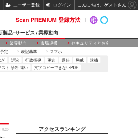
ユーザー登録
ログイン
こんにちは、ゲストさん
Scan PREMIUM 登録方法
 新製品･サービス / 業界動向
業界動向
市場規模
セキュリティとお金
予定
表記基準
スマホ
稼ぎ
訴訟
行政指導
更迭
退任
懲戒
逮捕
テスト 診断 違い
文字コピーできないPDF
アクセスランキング
i 8:20