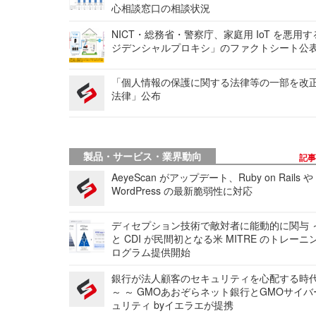
心相談窓口の相談状況
NICT・総務省・警察庁、家庭用 IoT を悪用
ジデンシャルプロキシ」のファクトシート公
「個人情報の保護に関する法律等の一部を改
法律」公布
製品・サービス・業界動向
記
AeyeScan がアップデート、Ruby on Rails や
WordPress の最新脆弱性に対応
ディセプション技術で敵対者に能動的に関与 ～
と CDI が民間初となる米 MITRE のトレーニ
ログラム提供開始
銀行が法人顧客のセキュリティを心配する時
～ ～ GMOあおぞらネット銀行とGMOサイ
ュリティ byイエラエが提携