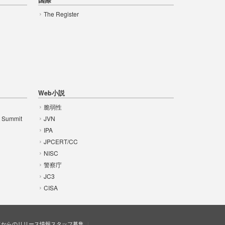
The Register
Web小説
脆弱性
t Summit
JVN
IPA
JPCERT/CC
NISC
警察庁
JC3
CISA
ドからのリリース情報
スタッフ募集