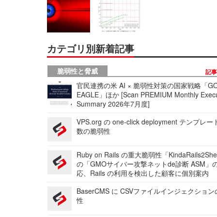
カテゴリ別新着記事
脆弱性と脅威
記
官民連携の米 AI × 脆弱性対策の国家戦略「GO
EAGLE」ほか [Scan PREMIUM Monthly Execu
Summary 2026年7月度]
VPS.org の one-click deployment テンプ
数の脆弱性
Ruby on Rails の重大脆弱性「KindaRails2Sh
の「GMOサイバー攻撃ネットde診断 ASM」
応、Rails の利用を検出した顧客に個別案内
BaserCMS に CSVファイルインジェクショ
性