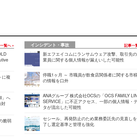
インシデント・事故
事一覧へ
記事一
LD
新エフエイコムにランサムウェア攻撃、取引先
tive
業員に関する個人情報が漏えいした可能性
停職1ヶ月 ～ 市職員が飲食店関係者に関する市
レートに複
の情報を口外
ANAグループ 株式会社OCSの「OCS FAMILY LI
ell」へ
SERVICE」に不正アクセス、一部の個人情報・
の対
タが流出した可能性
セシール、再発防止のため業務委託先の見直し
ンの脆弱
了し選定基準と管理も強化