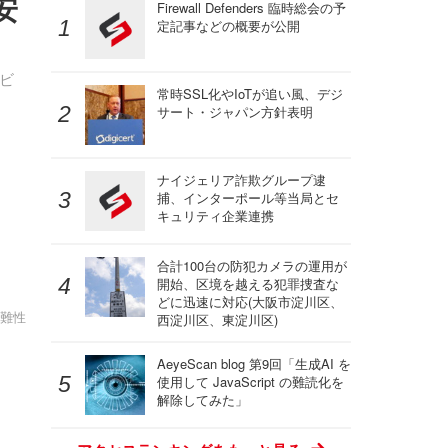
安
Firewall Defenders 臨時総会の予
定記事などの概要が公開
 ビ
常時SSL化やIoTが追い風、デジ
サート・ジャパン方針表明
ナイジェリア詐欺グループ逮
捕、インターポール等当局とセ
キュリティ企業連携
合計100台の防犯カメラの運用が
開始、区境を越える犯罪捜査な
どに迅速に対応(大阪市淀川区、
困難性
西淀川区、東淀川区)
AeyeScan blog 第9回「生成AI を
使用して JavaScript の難読化を
解除してみた」