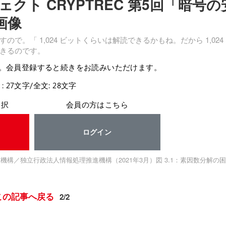
ト CRYPTREC 第5回「暗号の
画像
「 1,024 ビットくらいは解読できるかもね。だから 1,024
きるのです。
。会員登録すると続きをお読みいただけます。
: 27文字/全文: 28文字
選択
会員の方はこちら
ログイン
通信研究機構／独立行政法人情報処理推進機構（2021年3月）図 3.1：素因数分解の
この記事へ戻る
2/2