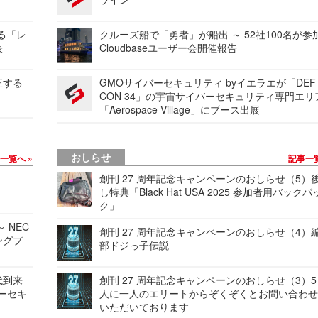
する「レ
クルーズ船で「勇者」が船出 ～ 52社100名が参
表
Cloudbaseユーザー会開催報告
正する
GMOサイバーセキュリティ byイエラエが「DEF
CON 34」の宇宙サイバーセキュリティ専門エリ
「Aerospace Village」にブース出展
おしらせ
事一覧へ
記事一
創刊 27 周年記念キャンペーンのおしらせ（5）
し特典「Black Hat USA 2025 参加者用バックパ
ク」
 NEC
創刊 27 周年記念キャンペーンのおしらせ（4）
ングプ
部ドジっ子伝説
代到来
創刊 27 周年記念キャンペーンのおしらせ（3）5
バーセキ
人に一人のエリートからぞくぞくとお問い合わ
いただいております